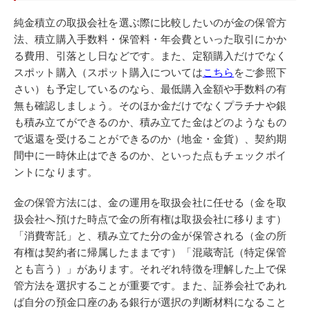
純金積立の取扱会社を選ぶ際に比較したいのが金の保管方
法、積立購入手数料・保管料・年会費といった取引にかか
る費用、引落とし日などです。また、定額購入だけでなく
スポット購入（スポット購入については
こちら
をご参照下
さい）も予定しているのなら、最低購入金額や手数料の有
無も確認しましょう。そのほか金だけでなくプラチナや銀
も積み立てができるのか、積み立てた金はどのようなもの
で返還を受けることができるのか（地金・金貨）、契約期
間中に一時休止はできるのか、といった点もチェックポイ
ントになります。
金の保管方法には、金の運用を取扱会社に任せる（金を取
扱会社へ預けた時点で金の所有権は取扱会社に移ります）
「消費寄託」と、積み立てた分の金が保管される（金の所
有権は契約者に帰属したままです）「混蔵寄託（特定保管
とも言う）」があります。それぞれ特徴を理解した上で保
管方法を選択することが重要です。また、証券会社であれ
ば自分の預金口座のある銀行が選択の判断材料になること