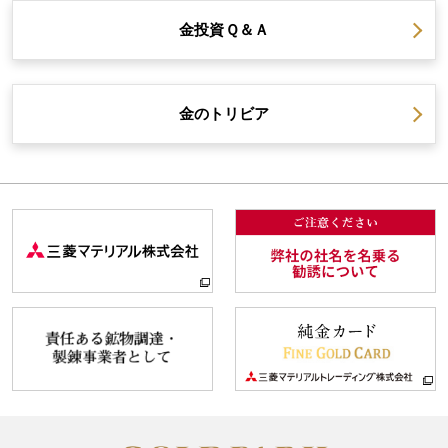
金投資
Ｑ＆Ａ
金の
トリビア