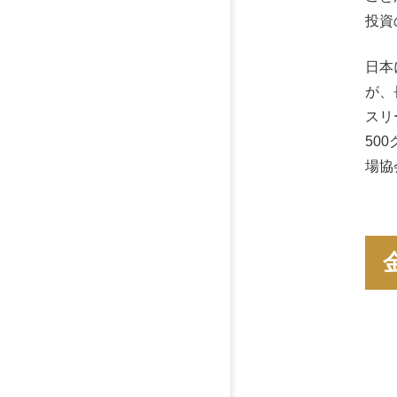
投資
日本
が、
スリ
50
場協