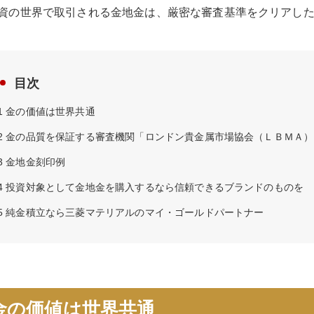
資の世界で取引される金地金は、厳密な審査基準をクリアし
目次
1
金の価値は世界共通
2
金の品質を保証する審査機関「ロンドン貴金属市場協会（ＬＢＭＡ）
3
金地金刻印例
4
投資対象として金地金を購入するなら信頼できるブランドのものを
5
純金積立なら三菱マテリアルのマイ・ゴールドパートナー
金の価値は世界共通