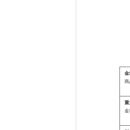
金
商
重
金