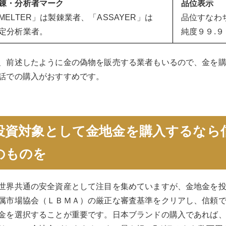
錬・分析者マーク
品位表示
MELTER」は製錬業者、「ASSAYER」は
品位すなわ
定分析業者。
純度９９.
、前述したように金の偽物を販売する業者もいるので、金を
話での購入がおすすめです。
投資対象として金地金を購入するなら
のものを
世界共通の安全資産として注目を集めていますが、金地金を
属市場協会（ＬＢＭＡ）の厳正な審査基準をクリアし、信頼
金を選択することが重要です。日本ブランドの購入であれば、