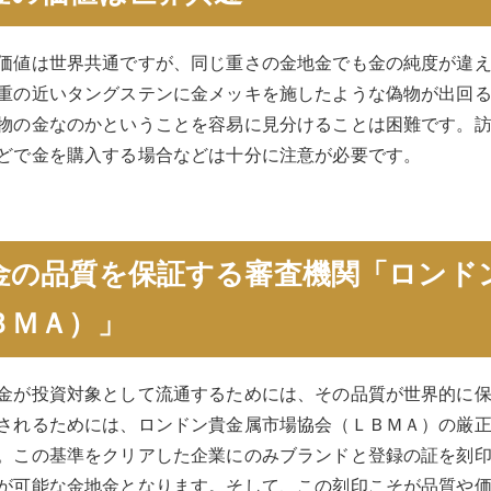
価値は世界共通ですが、同じ重さの金地金でも金の純度が違
重の近いタングステンに金メッキを施したような偽物が出回
物の金なのかということを容易に見分けることは困難です。
どで金を購入する場合などは十分に注意が必要です。
金の品質を保証する審査機関「ロンド
ＢＭＡ）」
金が投資対象として流通するためには、その品質が世界的に
されるためには、ロンドン貴金属市場協会（ＬＢＭＡ）の厳
。この基準をクリアした企業にのみブランドと登録の証を刻
が可能な金地金となります。そして、この刻印こそが品質や