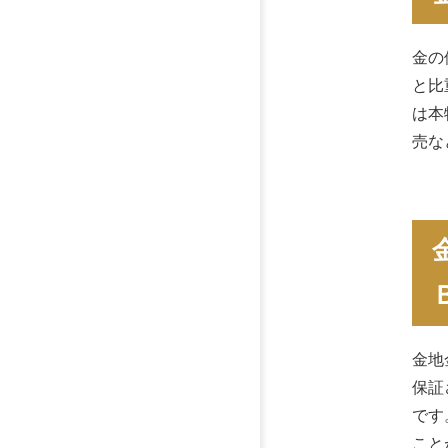
金の
と比
は本
売な
金地
保証
です
こと