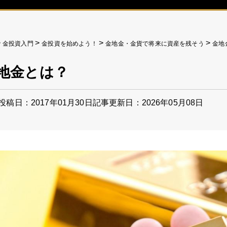
>
>
>
>
金投資入門
金投資を始めよう！
金地金・金貨で将来に資産を残そう
金地
地金とは？
投稿日：2017年01月30日
記事更新日：2026年05月08日