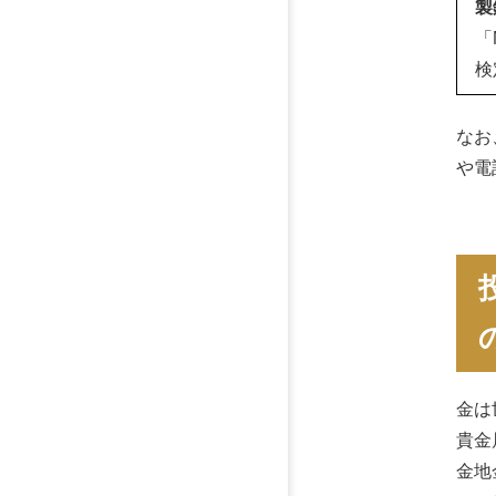
製
「
検
なお
や電
金は
貴金
金地