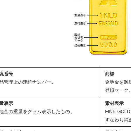
塊番号
商標
品管理上の連続ナンバー。
金地金を製
登録マーク
量表示
素材表示
地金の重量をグラム表示したもの。
FINE G
すなわち純