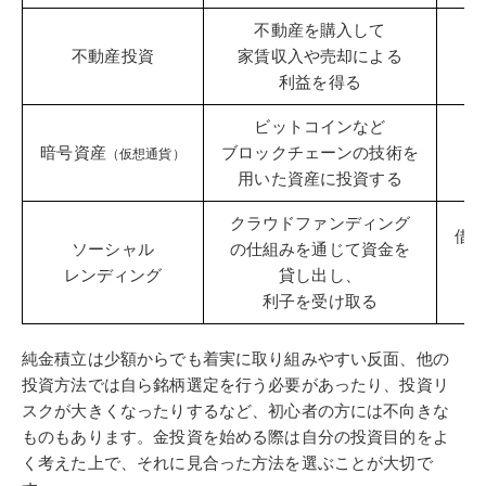
不動産を購入して
不動産投資
家賃収入や売却による
利益を得る
ビットコインなど
比
暗号資産
ブロックチェーンの技術を
（仮想通貨）
用いた資産に投資する
クラウドファンディング
借
ソーシャル
の仕組みを通じて資金を
こ
レンディング
貸し出し、
利子を受け取る
純金積立は少額からでも着実に取り組みやすい反面、他の
投資方法では自ら銘柄選定を行う必要があったり、投資リ
スクが大きくなったりするなど、初心者の方には不向きな
ものもあります。金投資を始める際は自分の投資目的をよ
く考えた上で、それに見合った方法を選ぶことが大切で