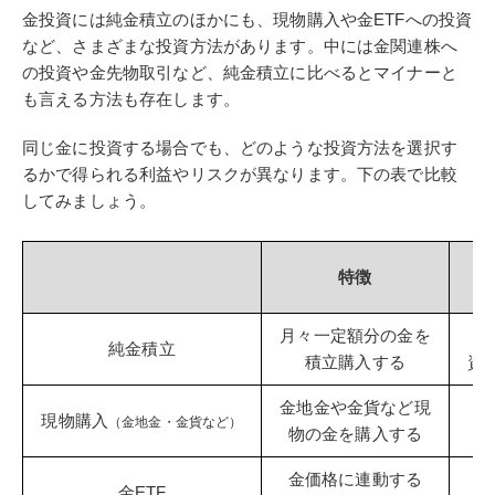
金投資には純金積立のほかにも、現物購入や金ETFへの投資
など、さまざまな投資方法があります。中には金関連株へ
の投資や金先物取引など、純金積立に比べるとマイナーと
も言える方法も存在します。
同じ金に投資する場合でも、どのような投資方法を選択す
るかで得られる利益やリスクが異なります。下の表で比較
してみましょう。
特徴
月々一定額分の金を
短
純金積立
積立購入する
資
金地金や金貨など現
保
現物購入
（金地金・金貨など）
物の金を購入する
金価格に連動する
運
金ETF