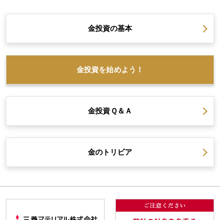
金投資の
基本
金投資を
始めよう！
金投資
Ｑ＆Ａ
金の
トリビア