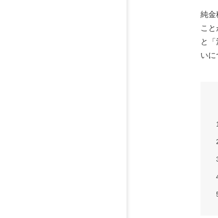
純金
こと
と「
いに