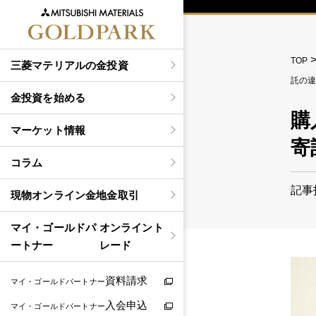
TOP
三菱マテリアルの金投資
託の
金投資を始める
購
マーケット情報
寄
コラム
記事
現物
オンライン金地金取引
マイ・ゴールドパ
オンライント
ートナー
レード
資料請求
マイ・ゴールドパートナー
入会申込
マイ・ゴールドパートナー