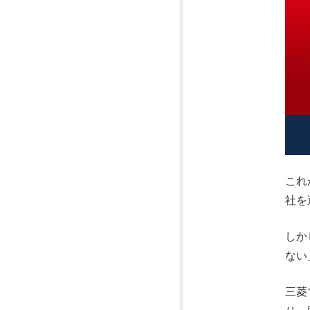
これ
社を
しか
ない
三菱