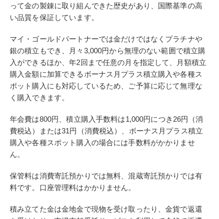
って金の製錬に取り組んできた歴史があり、国際基準の高
い品質を保証しています。
マイ・ゴールドパートナーでは金だけではなくプラチナや
銀の積立もでき、月々3,000円から無理のない範囲で積立購
入ができるほか、年2回まで任意の月を指定して、月額積立
購入金額に加算できるボーナス月プラス積立購入や各種ス
ポット購入にも対応しているため、ご予算に応じて無理な
く購入できます。
年会費は800円、積立購入手数料は1,000円につき26円（消
費税込）または31円（消費税込）、ボーナス月プラス積立
購入や各種スポット購入の場合には手数料がかかりませ
ん。
保管料は消費寄託預かりでは無料、混蔵寄託預かりでは有
料です。口座管理料はかかりません。
積み立てた金は金地金で現物を受け取ったり、金貨で返還