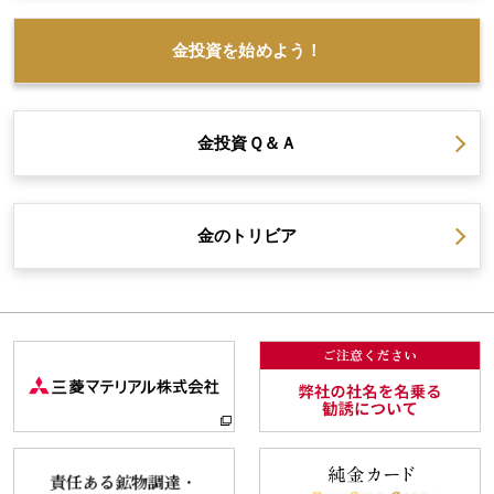
金投資を
始めよう！
金投資
Ｑ＆Ａ
金の
トリビア