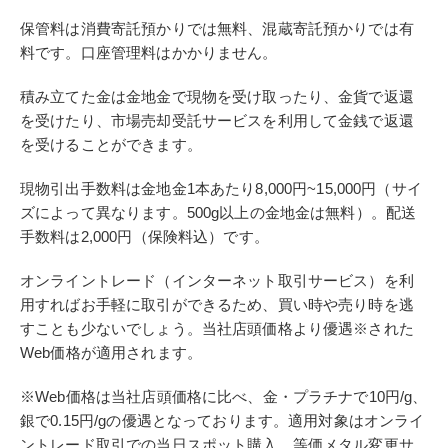
保管料は消費寄託預かりでは無料、混蔵寄託預かりでは有
料です。口座管理料はかかりません。
積み立てた金は金地金で現物を受け取ったり、金貨で返還
を受けたり、市場売却受託サービスを利用して金銭で返還
を受けることができます。
現物引出手数料は金地金1本あたり8,000円~15,000円（サイ
ズによって異なります。500g以上の金地金は無料）。配送
手数料は2,000円（保険料込）です。
オンライントレード（インターネット取引サービス）を利
用すればお手軽に取引ができるため、買い時や売り時を逃
すことも少ないでしょう。当社店頭価格より優遇※された
Web価格が適用されます。
※Web価格は当社店頭価格に比べ、金・プラチナで10円/g、
銀で0.15円/gの優遇となっております。適用対象はオンライ
ントレード取引での当日スポット購入、等価メタル変更サ