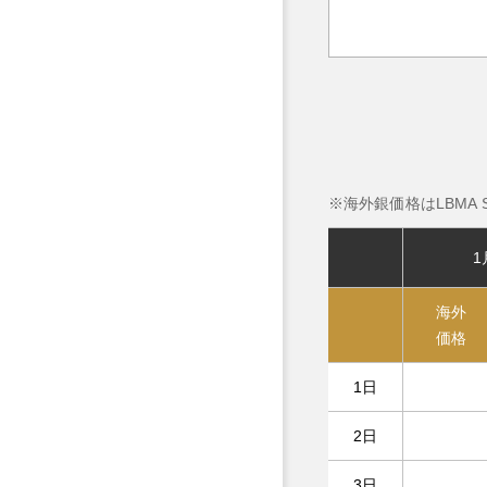
海外銀価格はLBMA Sil
1
海外
価格
1日
2日
3日