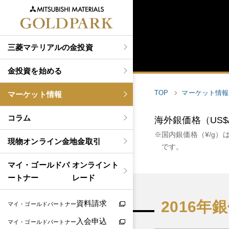
三菱マテリアルの金投資
金投資を始める
TOP
マーケット情報
マーケット情報
コラム
海外銀価格（US$
国内銀価格（¥/g）
現物
オンライン金地金取引
です。
マイ・ゴールドパ
オンライント
ートナー
レード
2016年
資料請求
マイ・ゴールドパートナー
入会申込
マイ・ゴールドパートナー