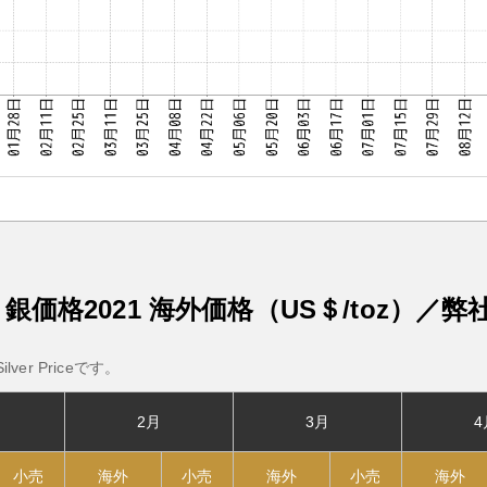
銀価格2021
海外価格（US＄/toz）／
弊
ver Priceです。
2月
3月
4
小売
海外
小売
海外
小売
海外