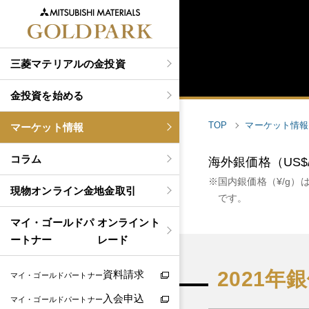
三菱マテリアルの金投資
金投資を始める
TOP
マーケット情報
マーケット情報
コラム
海外銀価格（US$
国内銀価格（¥/g）
現物
オンライン金地金取引
です。
マイ・ゴールドパ
オンライント
ートナー
レード
2021年
資料請求
マイ・ゴールドパートナー
入会申込
マイ・ゴールドパートナー