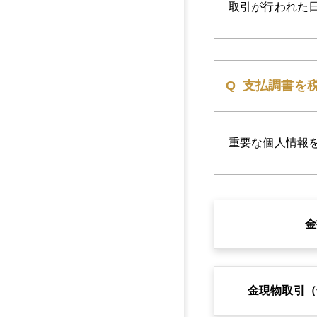
取引が行われた
支払調書を
重要な個人情報
金
金現物取引
（