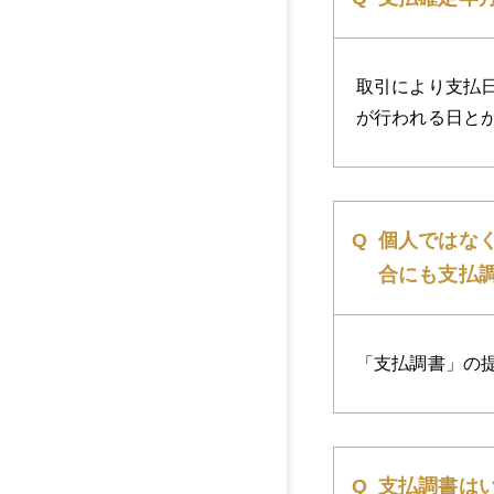
取引により支払
が行われる日と
個人ではな
合にも支払
「支払調書」の
支払調書は