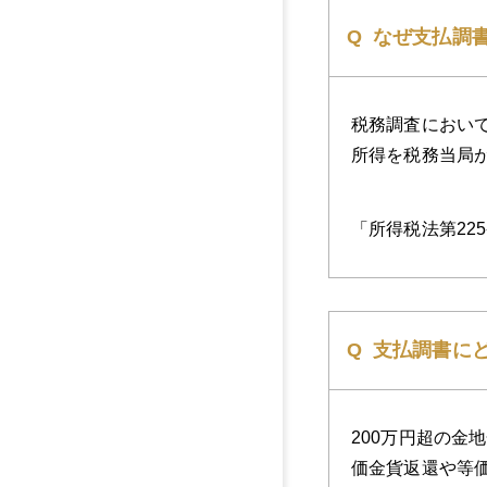
なぜ支払調
税務調査におい
所得を税務当局が
「所得税法第22
支払調書に
200万円超の
価金貨返還や等