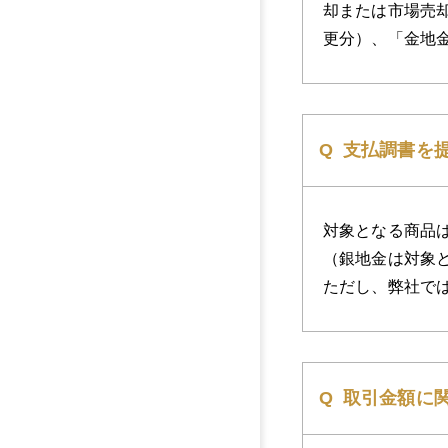
却または市場売
更分）、「金地
支払調書を
対象となる商品
（銀地金は対象
ただし、弊社で
取引金額に