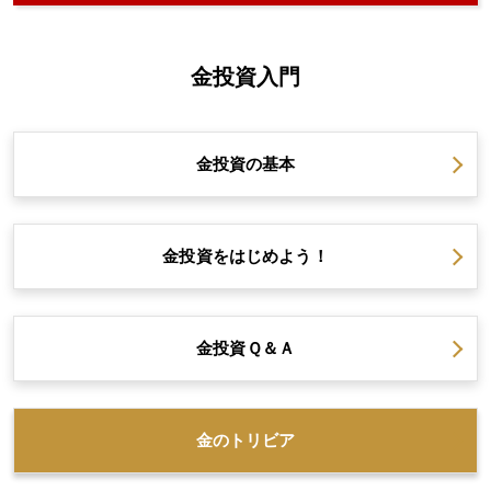
金投資入門
金投資の
基本
金投資を
はじめよう！
金投資
Ｑ＆Ａ
金の
トリビア