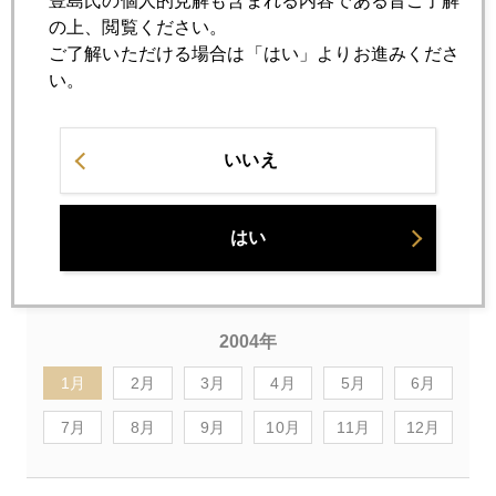
豊島氏の個人的見解も含まれる内容である旨ご了解
の上、閲覧ください。
ご了解いただける場合は「はい」よりお進みくださ
※
現在、中国では金の完全自由化プログラムが進行してい
い。
る。２００２年に上海に金の取引所が開設され、２００３
年からは個人の金投資も段階的に自由化されつつある。公
的金準備もこのところ毎年１００トン程度上積みされてい
いいえ
る。国内の人民元建て金価格とドル建て国際金価格の完全
連動が最終課題として残されては いるが、今後、同国の金
はい
需要が飛躍的に増加することが予想されている。このこと
を金市場では中国ファクターと呼んで注目している。
2004年
1月
2月
3月
4月
5月
6月
7月
8月
9月
10月
11月
12月