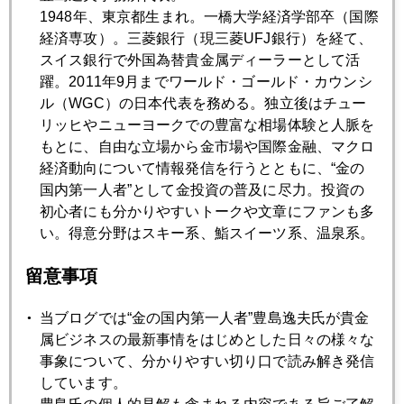
一服の期間に入るだろう。でも、下がったところで待ってま
1948年、東京都生まれ。一橋大学経済学部卒（国際
したとばかりに買いが入るので底値が切り上がる。買い手は
経済専攻）。三菱銀行（現三菱UFJ銀行）を経て、
宝飾メーカーなどの実需家と呼ばれる人たち。それに、最近
スイス銀行で外国為替貴金属ディーラーとして活
は鉱山会社も加わる。彼らは、９０年代の長期価格低迷の時
躍。2011年9月までワールド・ゴールド・カウンシ
期に膨大な先物売りのヤマを積み上げてしまった。もっと下
ル（WGC）の日本代表を務める。独立後はチュー
がるから今の内に売っておくというヘッジ行動だが、それが
リッヒやニューヨークでの豊富な相場体験と人脈を
一転価格が上昇に転じるや、全て裏目に出てしまったのだ。
もとに、自由な立場から金市場や国際金融、マクロ
今では、ちょっとでも価格が下がると彼らがやれやれとばか
経済動向について情報発信を行うとともに、“金の
りに先物売りの買戻しに入る。だから、反落といっても、価
国内第一人者”として金投資の普及に尽力。投資の
格水準がそれほど下がらない。こうなると、プロのディーラ
初心者にも分かりやすいトークや文章にファンも多
ーも得意の空売りなど怖くてできたものではない。だから、
い。得意分野はスキー系、鮨スイーツ系、温泉系。
NY先物市場には空前の買い残高が溜まっている。ところが、
これはこれで短期的には売り要因となるので要注意である。
留意事項
鉱山会社の先物売りもディーラーの先物買いも共通して言え
るのは早晩反対取引で手仕舞われる(チャラになる)宿命にある
当ブログでは“金の国内第一人者”豊島逸夫氏が貴金
ことだ。ゼロサムゲームなのだ。
属ビジネスの最新事情をはじめとした日々の様々な
事象について、分かりやすい切り口で読み解き発信
今年の金相場のトレンドは上昇基調だが、短期的には警戒水
しています。
域に入っていることも指摘しておきたい。