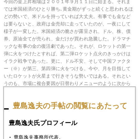
今回の金上昇相場は２００１年９月１１日に始まる。それま
では米国経済のひとり勝ち､黄金期がずっと続くと思われるほ
どの勢いで、米ドルを持っていれば大丈夫。有事でも金など
は要らないと、政府は金売却に走っていたのが、一夜にして
様子が一変した。米国経済の脆さが露呈され、ドル、株、債
券、原油全てが売られ、金だけが買われ急騰した。ドラマチ
ックな有事の金の復活劇であった。それが、ロケットの第一
弾に火をつけたとすれば、第二弾ロケット点火のきっかけは
イラク戦争であった。更に、ドル不安、そして
中国ファクタ
ー（※）
が第三、第四弾に火をつける。今や、月を目指して
いたロケットが火星まで行きそうな勢いではある。それとい
うのも、市場に複合要因が日替わりメニューのように次から
次へ現れ、持続性のある上昇相場となったからだが。しかも
どれをとっても一過性とは言えず、構造的要因ばかりであ
豊島逸夫の手帖の閲覧にあたって
る。こういう相場展開はしぶとく続くものだ。これまでも市
場は短期的乱高下を繰り返してきたが、そのたびに徐々に底
値を切り上げてきた。今後も同様の展開になりそうである。
豊島逸夫氏プロフィール
４００ドルをあっさり突破し、あっという間に４３０ドル近
くまで一気に跳ねた。当然、ここで調整局面と呼ばれる上げ
豊島逸夫事務所代表。