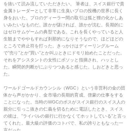
を抜いて読み流していただきたい。 筆者は、スイス銀行で貴
金属トレーダーとして非常に生臭いプロの投機の世界に長く
身をおいた。プロのディーラー間の取引は狐と狸の化かしあ
いみたいなものだ。誰かが儲ければ、誰かが沈む。長期的に
はゼロサムゲームの典型である。これを長くやっていると人
生観までややもすれば刹那的になりそうなので、ほどほどの
ところで終止符を打った。きっかけはディーリングルーム
で"売り"とか"買い"とか叫ぶときにドモリ始めたことだった。
それをアシスタントの女性にボソッと指摘され、ハッとし
た。瞬間的判断がにぶりつつあると感じた。しおどきと思っ
た。
ワールドゴールドカウンシル（WGC）という非営利の金の団
体から声がかかり、金市場の長期的育成、啓蒙の仕事をする
ことになった。当時のWGCのボスがスイス銀行のスイス人の
親分に引っこ抜きの仁義を切るために電話したとき、スイス
の彼は、"ライバルの銀行に行かなくてホットしている"と言っ
てくれた。最大級の評価のコトバで、私の誇りともなった一
言だった。