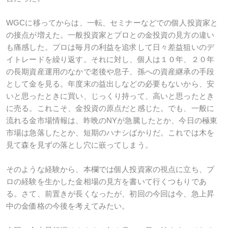
WGCに移ってからは、一転、セミナーなどでの個人投資家と
の接点が増えた。一般投資家とプロとの金投資の見方の違い
も痛感した。プロは毎月の利益を追求して日々差益狙いのデ
イトレードを繰り返す。それに対し、個人は１０年、２０年
の長期資産運用のなかで老後や息子、孫への資産継承の手段
として金を見る。年度末の益出しなどの必要もないから、安
いと思ったときに買い、じっくり持って、高いと思ったとき
に売る。これこそ、金投資の原点だと感じた。でも、一般に
流れる金市場情報は、昨晩のNYが急騰したとか、今日の極東
市場は急落したとか、短期のハナシばかりだ。これでは木を
見て森を見ずの落とし穴に嵌ってしまう。
そのような経験から、本欄では個人投資家の視点に立ち、プ
ロの経験を生かした金相場の見方を書いて行くつもりであ
る。さて、前置きが長くなったが、初回の今回は今、急上昇
中の金価格の今後を考えてみたい。