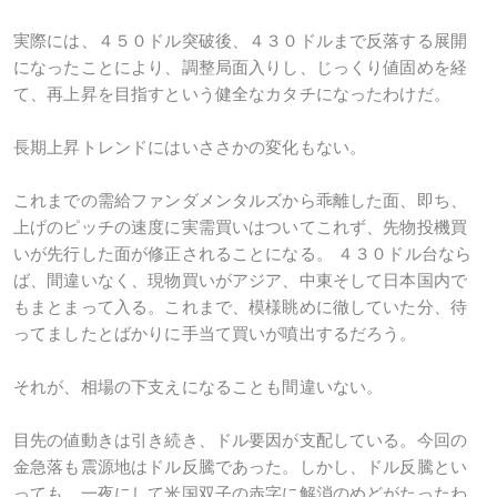
実際には、４５０ドル突破後、４３０ドルまで反落する展開
になったことにより、調整局面入りし、じっくり値固めを経
て、再上昇を目指すという健全なカタチになったわけだ。
長期上昇トレンドにはいささかの変化もない。
これまでの需給ファンダメンタルズから乖離した面、即ち、
上げのピッチの速度に実需買いはついてこれず、先物投機買
いが先行した面が修正されることになる。 ４３０ドル台なら
ば、間違いなく、現物買いがアジア、中東そして日本国内で
もまとまって入る。これまで、模様眺めに徹していた分、待
ってましたとばかりに手当て買いが噴出するだろう。
それが、相場の下支えになることも間違いない。
目先の値動きは引き続き、ドル要因が支配している。今回の
金急落も震源地はドル反騰であった。しかし、ドル反騰とい
っても、一夜にして米国双子の赤字に解消のめどがたったわ