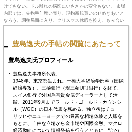
けでもない。ドル離れの構図にいささかの変化もない。 市場
内部では、先物手仕舞い売り、現物新規買いのせめぎあいと
なろう。調整局面に入り、クリスマス休暇も控え、もみ合い
が続きそうだ。
豊島逸夫の手帖の閲覧にあたって
2004年
豊島逸夫氏プロフィール
1月
2月
3月
4月
5月
6月
豊島逸夫事務所代表。
7月
8月
9月
10月
11月
12月
1948年、東京都生まれ。一橋大学経済学部卒（国際
経済専攻）。三菱銀行（現三菱UFJ銀行）を経て、
スイス銀行で外国為替貴金属ディーラーとして活
2004年12月24日
躍。2011年9月までワールド・ゴールド・カウンシ
２００５年の金価格展望（後編）
ル（WGC）の日本代表を務める。独立後はチュー
リッヒやニューヨークでの豊富な相場体験と人脈を
もとに、自由な立場から金市場や国際金融、マクロ
2004年12月17日
経済動向について情報発信を行うとともに、“金の