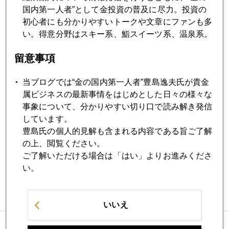
２００５年の金価格展望（前編）
国内第一人者”として金投資の普及に尽力。投資の
初心者にも分かりやすいトークや文章にファンも多
い。得意分野はスキー系、鮨スイーツ系、温泉系。
2004年12月10日
やっと急落
留意事項
当ブログでは“金の国内第一人者”豊島逸夫氏が貴金
2004年12月06日
属ビジネスの最新事情をはじめとした日々の様々な
５００ドルへのシナリオ
事象について、分かりやすい切り口で読み解き発信
しています。
豊島氏の個人的見解も含まれる内容である旨ご了解
の上、閲覧ください。
ご了解いただける場合は「はい」よりお進みくださ
バックナンバー
い。
いいえ