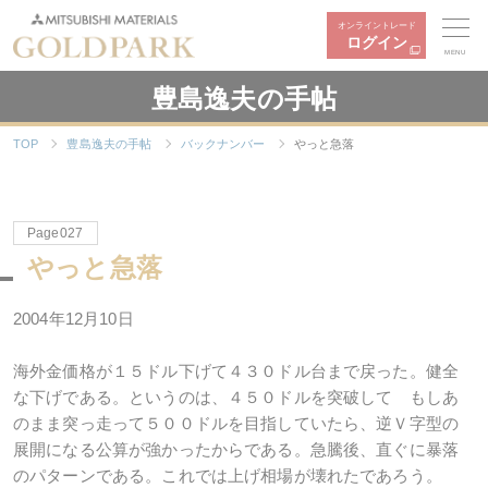
オンライントレード
ログイン
MENU
豊島逸夫の手帖
TOP
豊島逸夫の手帖
バックナンバー
やっと急落
Page027
やっと急落
2004年12月10日
海外金価格が１５ドル下げて４３０ドル台まで戻った。健全
な下げである。というのは、４５０ドルを突破して もしあ
のまま突っ走って５００ドルを目指していたら、逆Ｖ字型の
展開になる公算が強かったからである。急騰後、直ぐに暴落
のパターンである。これでは上げ相場が壊れたであろう。