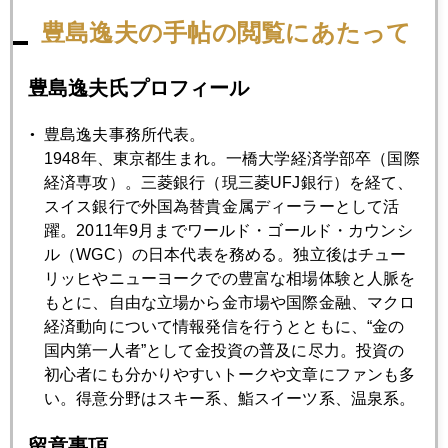
に拍車がかかろう。不採算鉱山の切捨てなどの合理化も進
豊島逸夫の手帖の閲覧にあたって
み、むやみに生産量を追う経営から鉱脈の質重視の経営に移
行することになる。グローバルな生産量は頭打ち傾向が続
豊島逸夫氏プロフィール
く。
豊島逸夫事務所代表。
以上、各論を吟味し、強弱材料を比較すると、相対的に上げ
1948年、東京都生まれ。一橋大学経済学部卒（国際
材料が明らかに優る。長期上昇トレンドは変わらず。ただ
経済専攻）。三菱銀行（現三菱UFJ銀行）を経て、
し、上で待っている売りも多く、短期的乱高下を繰り返しつ
スイス銀行で外国為替貴金属ディーラーとして活
つ、水準を更に切り上げる展開となろう。５００－５２５ド
躍。2011年9月までワールド・ゴールド・カウンシ
ルが目標だが、レンジの上限に近づくとオプションディーラ
ル（WGC）の日本代表を務める。独立後はチュー
ーのパニック的カバーなどが相場のオーバーシュートを惹き
リッヒやニューヨークでの豊富な相場体験と人脈を
起こしがちなので要注意。そこまでゆくと、需給ファンダメ
もとに、自由な立場から金市場や国際金融、マクロ
ンタルズからは乖離した展開となろう。
経済動向について情報発信を行うとともに、“金の
国内第一人者”として金投資の普及に尽力。投資の
初心者にも分かりやすいトークや文章にファンも多
い。得意分野はスキー系、鮨スイーツ系、温泉系。
2004年
留意事項
1月
2月
3月
4月
5月
6月