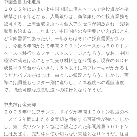
中国金自由化進展
２００５年はいよいよ中国国民に個人ベースで金投資が本格
解禁される年となる。人民銀行は、商業銀行の金投資業務を
認可する。上海金取引所へも個人アクセスが開放され、先物
取引も始まる。これまで、中国国内の金需要といえばほとん
ど宝飾需要であったが、来年からはそれに投資需要が加わ
り、今後５年間かけて年間２００トンベースから６００トン
ベースへ移行するファーストステージとなろう。なお、中国
経済の減速は金にとって売り材料となり得る。現在のＧＤＰ
成長率９％台からいきなり５％以下に急ブレーキがかかるよ
うだとバブルがはじけ、由々しい状況となろう。しかし、実
際には調整もセクター別に進行し、７％程度への巡航速度
で、持続可能な成長軌道への移行となりそうだ。
中央銀行金売却
２００５年中にフランス、ドイツが年間１００トン程度のペ
ースで５年間にわたる金売却を開始する可能性が強い。しか
し、第二次ワシントン協定に設定された年間総量５００トン
には及ばず、売却枠を使い切らない未達となりそうだ。注目