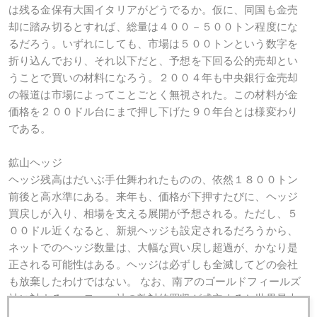
は残る金保有大国イタリアがどうでるか。仮に、同国も金売
却に踏み切るとすれば、総量は４００－５００トン程度にな
るだろう。いずれにしても、市場は５００トンという数字を
折り込んでおり、それ以下だと、予想を下回る公的売却とい
うことで買いの材料になろう。２００４年も中央銀行金売却
の報道は市場によってことごとく無視された。この材料が金
価格を２００ドル台にまで押し下げた９０年台とは様変わり
である。
鉱山ヘッジ
ヘッジ残高はだいぶ手仕舞われたものの、依然１８００トン
前後と高水準にある。来年も、価格が下押すたびに、ヘッジ
買戻しが入り、相場を支える展開が予想される。ただし、５
００ドル近くなると、新規ヘッジも設定されるだろうから、
ネットでのヘッジ数量は、大幅な買い戻し超過が、かなり是
正される可能性はある。ヘッジは必ずしも全滅してどの会社
も放棄したわけではない。 なお、南アのゴールドフィールズ
社に対するハーモニー社の敵対的買収が成立すると世界最大
の金鉱山会社が誕生することになり、鉱山業界のＭ＆Ａ統合