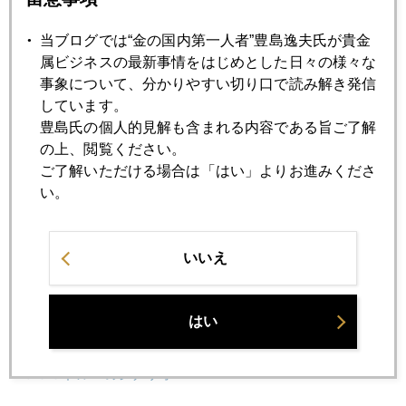
7月
8月
9月
10月
11月
12月
当ブログでは“金の国内第一人者”豊島逸夫氏が貴金
属ビジネスの最新事情をはじめとした日々の様々な
事象について、分かりやすい切り口で読み解き発信
2004年12月24日
しています。
２００５年の金価格展望（後編）
豊島氏の個人的見解も含まれる内容である旨ご了解
の上、閲覧ください。
ご了解いただける場合は「はい」よりお進みくださ
2004年12月17日
い。
２００５年の金価格展望（前編）
いいえ
2004年12月10日
やっと急落
はい
2004年12月06日
５００ドルへのシナリオ