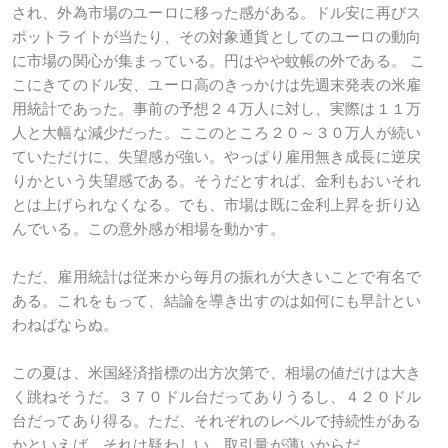
され、外為市場のユーロに移った感がある。ドル安に再びス
ポットライトが当たり、その対象通貨としてのユーロの動向
に市場の関心が集まっている。円はやや蚊帳の外である。 こ
こにきてのドル安、ユーロ高のきっかけは先週末発表の米雇
用統計であった。事前の予想２４万人に対し、実際は１１万
人と大幅な減少だった。ここのところ２０～３０万人が続い
ていただけに、失望感が強い。やっぱり雇用無き成長に逆戻
りかという失望感である。そうだとすれば、金利もおいそれ
とは上げられなくなる。でも、市場は既に金利上昇を折り込
んでいる。この意外感が相場を動かす。
ただ、雇用統計は従来から毎月の振れが大きいことで有名で
ある。これをもって、結論を導き出すのは如何にも早計とい
わねばならぬ。
この夏は、米国経済指標の出方次第で、相場の値だけは大き
く跳ねそうだ。３７０ドル台だってありうるし、４２０ドル
台だってあり得る。ただ、それぞれのレベルで持続性がある
かといえば、それは疑わしい。取引量が薄いからだ。