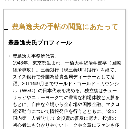
まぁ、デートレーダーを自認する向きには、エキサイティン
グな夏になるだろう。同じ汗でも冷や汗もかきそうだ。
豊島逸夫の手帖の閲覧にあたって
一般個人投資家の立場から見れば、あまり短期的乱高下には
目を奪われないようにしたい。レンジ相場だから、安値を丁
豊島逸夫氏プロフィール
寧に拾いたいところだ。
豊島逸夫事務所代表。
1948年、東京都生まれ。一橋大学経済学部卒（国際
経済専攻）。三菱銀行（現三菱UFJ銀行）を経て、
2004年
スイス銀行で外国為替貴金属ディーラーとして活
躍。2011年9月までワールド・ゴールド・カウンシ
1月
2月
3月
4月
5月
6月
ル（WGC）の日本代表を務める。独立後はチュー
リッヒやニューヨークでの豊富な相場体験と人脈を
7月
8月
9月
10月
11月
12月
もとに、自由な立場から金市場や国際金融、マクロ
経済動向について情報発信を行うとともに、“金の
国内第一人者”として金投資の普及に尽力。投資の
2004年07月29日
初心者にも分かりやすいトークや文章にファンも多
夏休み前のおさらい