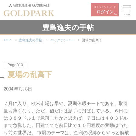
オンライントレード
ログイン
MENU
豊島逸夫の手帖
TOP
豊島逸夫の手帖
バックナンバー
夏場の乱高下
Page013
夏場の乱高下
2004年7月8日
７月に入り、欧米市場は早や、夏期休暇モードである。取引
量も薄くなり、ただ、値だけは派手に飛ばしている。６日に
は３８９ドルまで急落したかと思えば、７日には４０３ドル
まで急騰した。円建てでも前日比で１０円程度の変動は当た
り前の世界だ。 市場のテーマは、金利の呪縛からやっと解放