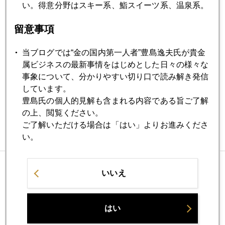
い。得意分野はスキー系、鮨スイーツ系、温泉系。
留意事項
2004年07月08日
夏場の乱高下
当ブログでは“金の国内第一人者”豊島逸夫氏が貴金
属ビジネスの最新事情をはじめとした日々の様々な
事象について、分かりやすい切り口で読み解き発信
しています。
バックナンバー
豊島氏の個人的見解も含まれる内容である旨ご了解
の上、閲覧ください。
ご了解いただける場合は「はい」よりお進みくださ
い。
いいえ
はい