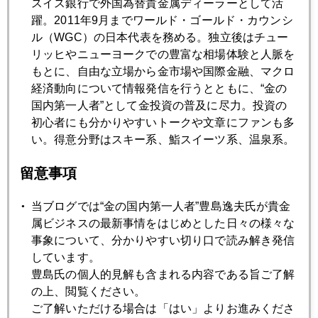
スイス銀行で外国為替貴金属ディーラーとして活
躍。2011年9月までワールド・ゴールド・カウンシ
ル（WGC）の日本代表を務める。独立後はチュー
2004年11月29日
リッヒやニューヨークでの豊富な相場体験と人脈を
中国のドル資産減らし、金準備増強の可能性
もとに、自由な立場から金市場や国際金融、マクロ
経済動向について情報発信を行うとともに、“金の
国内第一人者”として金投資の普及に尽力。投資の
2004年11月24日
初心者にも分かりやすいトークや文章にファンも多
金高、原油高、ユーロ高、円高のクワッド高
い。得意分野はスキー系、鮨スイーツ系、温泉系。
留意事項
2004年11月19日
原油から金、ユーロから円へのシフト
当ブログでは“金の国内第一人者”豊島逸夫氏が貴金
属ビジネスの最新事情をはじめとした日々の様々な
事象について、分かりやすい切り口で読み解き発信
2004年11月16日
しています。
４４０ドルを窺う気配
豊島氏の個人的見解も含まれる内容である旨ご了解
の上、閲覧ください。
2004年11月04日
ご了解いただける場合は「はい」よりお進みくださ