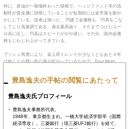
特に、原油が一相場終わった様相で、ヘッジファンド等の流
動性が貴金属に回帰していることが短期的には金市場を賑や
かにしている。役者は揃った。 円建て金価格も、円高をこな
してじり高基調である。過去最高値１．３０までつけたユー
ロ高に比し、円高はスピードがやや遅い。その分、国内金価
格もじわじわ上がってきている。
ブッシュ再選により、金上昇トレンドが少なくともあと４年
は続くとの買い安心感が拡がっているなかで、Four More
Years!というブッシュ陣営の掛け声が金市場内にも余韻として
強く残っているようだ。
豊島逸夫の手帖の閲覧にあたって
豊島逸夫氏プロフィール
2004年
豊島逸夫事務所代表。
1月
2月
3月
4月
5月
6月
1948年、東京都生まれ。一橋大学経済学部卒（国際
経済専攻）。三菱銀行（現三菱UFJ銀行）を経て、
7月
8月
9月
10月
11月
12月