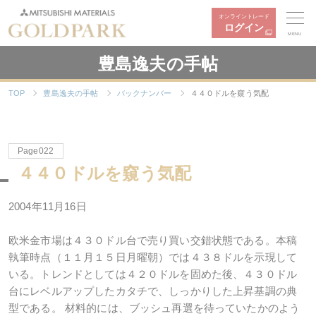
オンライントレード
ログイン
MENU
豊島逸夫の手帖
TOP
豊島逸夫の手帖
バックナンバー
４４０ドルを窺う気配
Page022
４４０ドルを窺う気配
2004年11月16日
欧米金市場は４３０ドル台で売り買い交錯状態である。本稿
執筆時点（１１月１５日月曜朝）では４３８ドルを示現して
いる。トレンドとしては４２０ドルを固めた後、４３０ドル
台にレベルアップしたカタチで、しっかりした上昇基調の典
型である。 材料的には、ブッシュ再選を待っていたかのよう