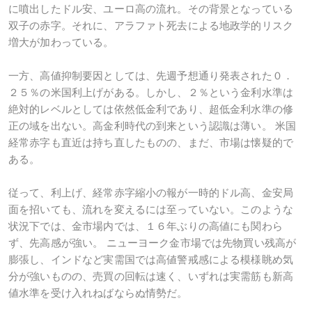
に噴出したドル安、ユーロ高の流れ。その背景となっている
双子の赤字。それに、アラファト死去による地政学的リスク
増大が加わっている。
一方、高値抑制要因としては、先週予想通り発表された０．
２５％の米国利上げがある。しかし、２％という金利水準は
絶対的レベルとしては依然低金利であり、超低金利水準の修
正の域を出ない。高金利時代の到来という認識は薄い。 米国
経常赤字も直近は持ち直したものの、まだ、市場は懐疑的で
ある。
従って、利上げ、経常赤字縮小の報が一時的ドル高、金安局
面を招いても、流れを変えるには至っていない。このような
状況下では、金市場内では、１６年ぶりの高値にも関わら
ず、先高感が強い。 ニューヨーク金市場では先物買い残高が
膨張し、インドなど実需国では高値警戒感による模様眺め気
分が強いものの、売買の回転は速く、いずれは実需筋も新高
値水準を受け入れねばならぬ情勢だ。