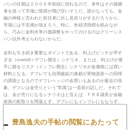
パンの任期は２００６年初頭に切れるので、来年はその後継
者を巡って市場に憶測が飛び交いそうだ。誰がなっても、金
融の神様と言われた前任者に比し見劣りがするだろうから、
市場には不安感が強まろう。特に、米経済指標を睨みなが
ら、巧みに金利水準の微調整をやってのけるのはグリーンス
パン以外考えられないからだ。
金利も引き続き重要なポイントである。利上げピッチが早す
ぎる（overkill＝デフレ懸念）シナリオ、または、利上げが後
手に廻るリスク（インフレ懸念）シナリオが金価格には買い
材料となる。デフレでも信用破綻の連鎖が実物資産への回帰
の誘因となるのでデフレヘッジの金買いもあるのが最近の現
象。デフレは金売りという"常識"は一昔前の話しだ。それで
は、金が売りになるシナリオはと言えば、ＦＲＢ議長が金融
政策の舵取りを間違えず、デフレにもインフレにもならず、
安定した雇用と物価動向そして持続的経済成長＝ソフトラン
ディングを実現させる場合である。そうなれば、資産運用も
豊島逸夫の手帖の閲覧にあたって
株、債券などの伝統的資産のみで足り、金などのヘッジ資産
の出番は無い。