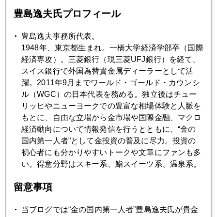
豊島逸夫氏プロフィール
ドル短期金利水準に関しては、２％台であれば、歴史的超低
金利水準の是正に止まるが、利上げピッチが０．５％刻みで
豊島逸夫事務所代表。
拡大したり、３％を超えて加速が予想されるようだと、金に
1948年、東京都生まれ。一橋大学経済学部卒（国際
は売りプレッシャーがかかろう。相場も短期的に４００ドル
経済専攻）。三菱銀行（現三菱UFJ銀行）を経て、
を割り込むような事態も想定される。そこまで安くなれば、
スイス銀行で外国為替貴金属ディーラーとして活
直ちに現物買いが集中し、買い支えられるだろうが。（
この
躍。2011年9月までワールド・ゴールド・カウンシ
項、次週に続く
）
ル（WGC）の日本代表を務める。独立後はチュー
リッヒやニューヨークでの豊富な相場体験と人脈を
もとに、自由な立場から金市場や国際金融、マクロ
経済動向について情報発信を行うとともに、“金の
2004年
国内第一人者”として金投資の普及に尽力。投資の
初心者にも分かりやすいトークや文章にファンも多
1月
2月
3月
4月
5月
6月
い。得意分野はスキー系、鮨スイーツ系、温泉系。
7月
8月
9月
10月
11月
12月
留意事項
当ブログでは“金の国内第一人者”豊島逸夫氏が貴金
2004年12月24日