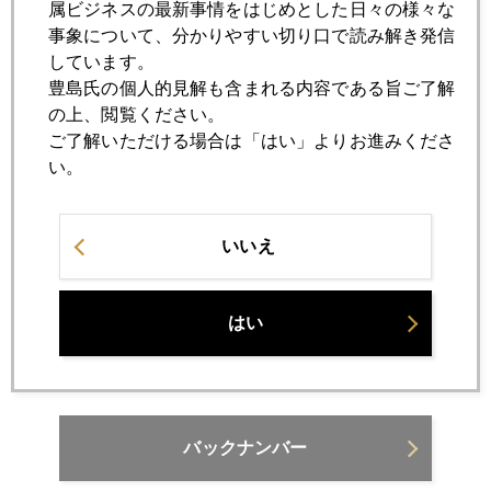
属ビジネスの最新事情をはじめとした日々の様々な
２００５年の金価格展望（後編）
事象について、分かりやすい切り口で読み解き発信
しています。
豊島氏の個人的見解も含まれる内容である旨ご了解
2004年12月17日
の上、閲覧ください。
２００５年の金価格展望（前編）
ご了解いただける場合は「はい」よりお進みくださ
い。
2004年12月10日
やっと急落
いいえ
2004年12月06日
５００ドルへのシナリオ
はい
バックナンバー