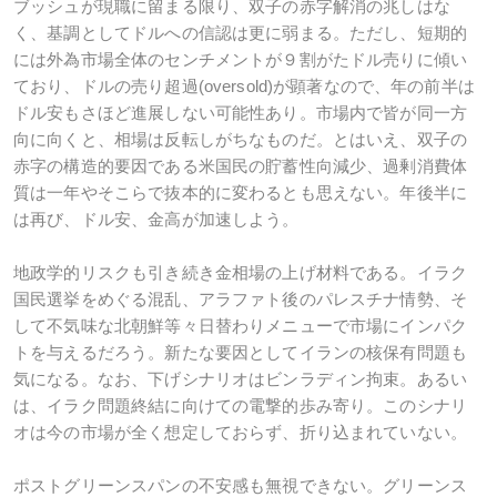
ブッシュが現職に留まる限り、双子の赤字解消の兆しはな
く、基調としてドルへの信認は更に弱まる。ただし、短期的
には外為市場全体のセンチメントが９割がたドル売りに傾い
ており、ドルの売り超過(oversold)が顕著なので、年の前半は
ドル安もさほど進展しない可能性あり。市場内で皆が同一方
向に向くと、相場は反転しがちなものだ。とはいえ、双子の
赤字の構造的要因である米国民の貯蓄性向減少、過剰消費体
質は一年やそこらで抜本的に変わるとも思えない。年後半に
は再び、ドル安、金高が加速しよう。
地政学的リスクも引き続き金相場の上げ材料である。イラク
国民選挙をめぐる混乱、アラファト後のパレスチナ情勢、そ
して不気味な北朝鮮等々日替わりメニューで市場にインパク
トを与えるだろう。新たな要因としてイランの核保有問題も
気になる。なお、下げシナリオはビンラディン拘束。あるい
は、イラク問題終結に向けての電撃的歩み寄り。このシナリ
オは今の市場が全く想定しておらず、折り込まれていない。
ポストグリーンスパンの不安感も無視できない。グリーンス