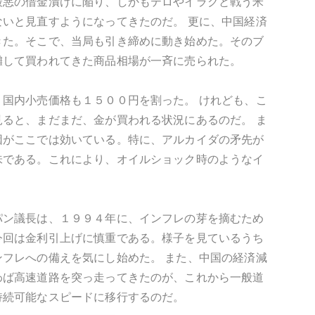
最悪の借金漬けに陥り、しかもテロやイラクと戦う米
いと見直すようになってきたのだ。 更に、中国経済
きた。そこで、当局も引き締めに動き始めた。そのブ
囃して買われてきた商品相場が一斉に売られた。
国内小売価格も１５００円を割った。 けれども、こ
ると、まだまだ、金が買われる状況にあるのだ。 ま
因がここでは効いている。特に、アルカイダの矛先が
味である。これにより、オイルショック時のようなイ
パン議長は、１９９４年に、インフレの芽を摘むため
今回は金利引上げに慎重である。様子を見ているうち
フレへの備えを気にし始めた。 また、中国の経済減
わば高速道路を突っ走ってきたのが、これから一般道
持続可能なスピードに移行するのだ。