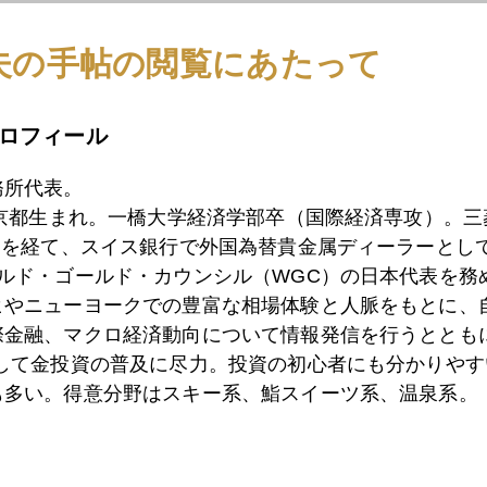
キレス腱といわれる膨大な双子の赤字は相変わらず手付かず
夫の手帖の閲覧にあたって
いにより可能となったもの。そのツケとしての史上最悪の財
の流れがいずれ復活する可能性大と言わねばならぬ。 この最
ロフィール
も株も金利上昇にばかり目を奪われている感があるが、大きな
米国の利上げまではドル高、実施後はドル安"といわれる。一
務所代表。
東京都生まれ。一橋大学経済学部卒（国際経済専攻）。
だ。
）を経て、スイス銀行で外国為替貴金属ディーラーとして
ールド・ゴールド・カウンシル（WGC）の日本代表を務
ヒやニューヨークでの豊富な相場体験と人脈をもとに、
際金融、マクロ経済動向について情報発信を行うとともに
1月
2月
3月
4月
5月
6月
7月
として金投資の普及に尽力。投資の初心者にも分かりやす
も多い。得意分野はスキー系、鮨スイーツ系、温泉系。
7日
金貨の千両箱