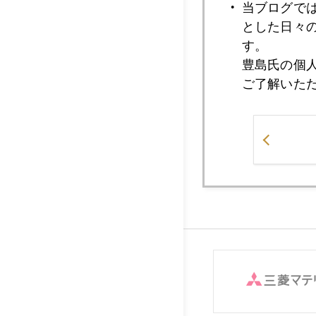
当ブログで
とした日々
2004年05月1
す。
豊島氏の個
ご了解いた