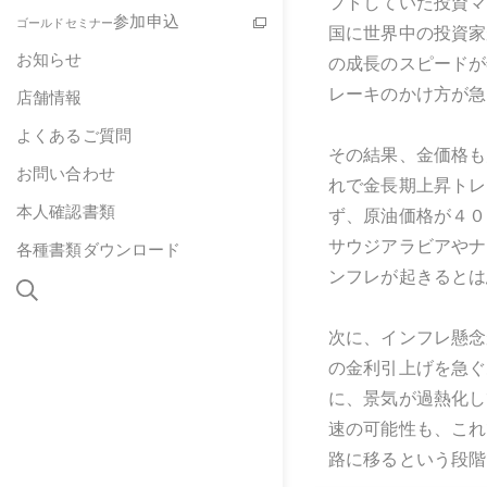
フトしていた投資マ
参加申込
ゴールドセミナー
国に世界中の投資家
お知らせ
の成長のスピードが
レーキのかけ方が急
店舗情報
よくあるご質問
その結果、金価格も
お問い合わせ
れで金長期上昇トレ
本人確認書類
ず、原油価格が４０
サウジアラビアやナ
各種書類ダウンロード
ンフレが起きるとは
次に、インフレ懸念
の金利引上げを急ぐ
に、景気が過熱化し
速の可能性も、これ
路に移るという段階