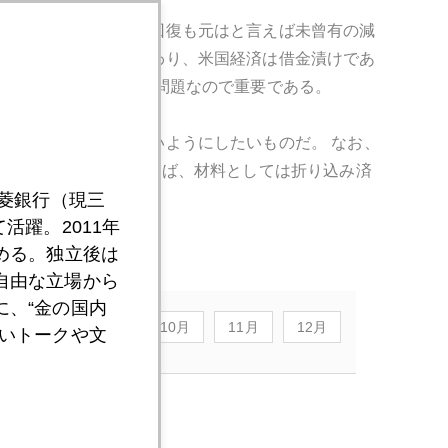
のままだ。今回の景気回復も元はと言えば未曾有の減
政赤字に経常赤字も加わり、米国経済は借金漬けであ
後の要因が特に構造的問題なので重要である。
トレンドを見失わないようにしたいものだ。 なお、
旦金利が上がってしまえば、材料としては折り込み済
三菱銀行（現三
活躍。2011年
める。独立後は
自由な立場から
、“金の国内
8月
9月
10月
11月
12月
いトークや文