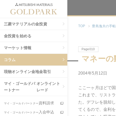
三菱マテリアルの金投資
TOP
豊島逸夫の手帖
金投資を始める
マーケット情報
Page010
マネーの
コラム
現物
オンライン金地金取引
2004年5月12日
マイ・ゴールドパ
オンライント
ここ一ヶ月ほどで国
ートナー
レード
これまで、リストラ
た。デフレを脱却し
資料請求
マイ・ゴールドパートナー
てくるので、金利を
入会申込
マイ・ゴールドパートナー