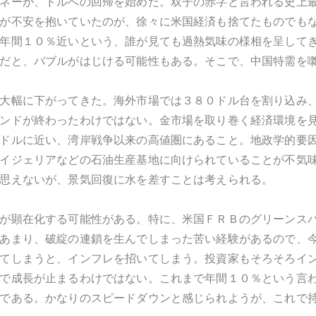
ネーが、ドルへの回帰を始めた。双子の赤字と言われる史上
が不安を抱いていたのが、徐々に米国経済も捨てたものでもな
年間１０％近いという、誰が見ても過熱気味の様相を呈して
だと、バブルがはじける可能性もある。そこで、中国特需を
大幅に下がってきた。海外市場では３８０ドル台を割り込み、
ンドが終わったわけではない。金市場を取り巻く経済環境を見
ドルに近い、湾岸戦争以来の高値圏にあること。地政学的要
イジェリアなどの石油生産基地に向けられていることが不気
思えないが、景気回復に水を差すことは考えられる。
が顕在化する可能性がある。特に、米国ＦＲＢのグリーンス
あまり、破綻の連鎖を生んでしまった苦い経験があるので、
てしまうと、インフレを招いてしまう。投資家もそろそろイン
で成長が止まるわけではない。これまで年間１０％という言
である。かなりのスピードダウンと感じられようが、これで