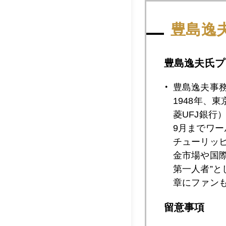
また、米国経済のア
豊島逸
税という大盤振る舞
る。ドル安＝金買い
豊島逸夫氏プ
今の市場は金も為替
過去の経験則では"
豊島逸夫事
1948年、
みになるということ
菱UFJ銀行
9月までワ
チューリッ
金市場や国
2004年
第一人者”
章にファン
留意事項
2004年05月2