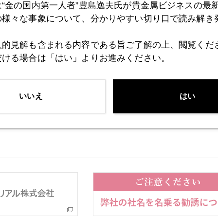
は“金の国内第一人者”豊島逸夫氏が貴金属ビジネスの最
の様々な事象について、分かりやすい切り口で読み解き
2日
マネーの動きに変化
人的見解も含まれる内容である旨ご了解の上、閲覧くだ
だける場合は「はい」よりお進みください。
いいえ
はい
バックナンバー