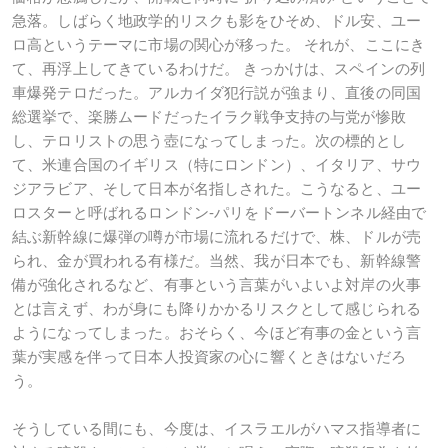
急落。しばらく地政学的リスクも影をひそめ、ドル安、ユー
ロ高というテーマに市場の関心が移った。 それが、ここにき
て、再浮上してきているわけだ。 きっかけは、スペインの列
車爆発テロだった。アルカイダ犯行説が強まり、直後の同国
総選挙で、楽勝ムードだったイラク戦争支持の与党が惨敗
し、テロリストの思う壺になってしまった。次の標的とし
て、米連合国のイギリス（特にロンドン）、イタリア、サウ
ジアラビア、そして日本が名指しされた。こうなると、ユー
ロスターと呼ばれるロンドン-パリをドーバートンネル経由で
結ぶ新幹線に爆弾の噂が市場に流れるだけで、株、ドルが売
られ、金が買われる有様だ。当然、我が日本でも、新幹線警
備が強化されるなど、有事という言葉がいよいよ対岸の火事
とは言えず、わが身にも降りかかるリスクとして感じられる
ようになってしまった。おそらく、今ほど有事の金という言
葉が実感を伴って日本人投資家の心に響くときはないだろ
う。
そうしている間にも、今度は、イスラエルがハマス指導者に