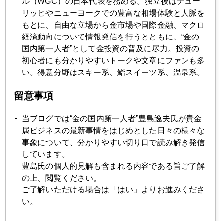
ル（WGC）の日本代表を務める。独立後はチュー
の中、残念なことだが、将来の有事の火種はいくらでもあ
リッヒやニューヨークでの豊富な相場体験と人脈を
る。いつ火がついてもおかしくない。そういう環境下では、
もとに、自由な立場から金市場や国際金融、マクロ
平時に徐々に金を買っておくことが一番よろしい。今の世界
経済動向について情報発信を行うとともに、“金の
情勢を見るに何時平時に戻るか分からないが、平時とまで言
国内第一人者”として金投資の普及に尽力。投資の
わなくても、マスコミが有事などとあまり騒ぎ立てない常日
初心者にも分かりやすいトークや文章にファンも多
頃から、例えば純金積立のような商品でこつこつ買いまして
い。得意分野はスキー系、鮨スイーツ系、温泉系。
ゆくのが、実は王道なのだ。その上で、有事の金価格高騰
は、逆に売却のタイミング程度に接するほうがよろしい。
留意事項
だから、今回の地政学的要因による上げ相場に臨んでも、あ
当ブログでは“金の国内第一人者”豊島逸夫氏が貴金
えて買いは薦めない。
属ビジネスの最新事情をはじめとした日々の様々な
事象について、分かりやすい切り口で読み解き発信
しています。
豊島氏の個人的見解も含まれる内容である旨ご了解
2004年
の上、閲覧ください。
ご了解いただける場合は「はい」よりお進みくださ
1月
2月
3月
4月
5月
6月
い。
7月
8月
9月
10月
11月
12月