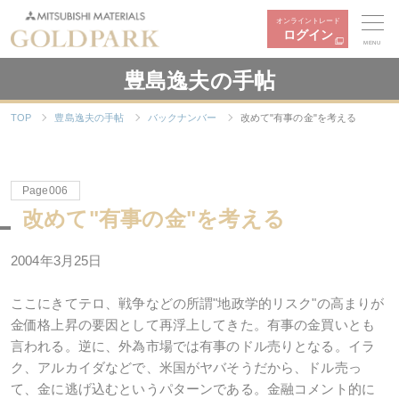
オンライントレード
ログイン
MENU
豊島逸夫の手帖
TOP
豊島逸夫の手帖
バックナンバー
改めて"有事の金"を考える
Page006
改めて"有事の金"を考える
2004年3月25日
ここにきてテロ、戦争などの所謂"地政学的リスク"の高まりが
金価格上昇の要因として再浮上してきた。有事の金買いとも
言われる。逆に、外為市場では有事のドル売りとなる。イラ
ク、アルカイダなどで、米国がヤバそうだから、ドル売っ
て、金に逃げ込むというパターンである。金融コメント的に