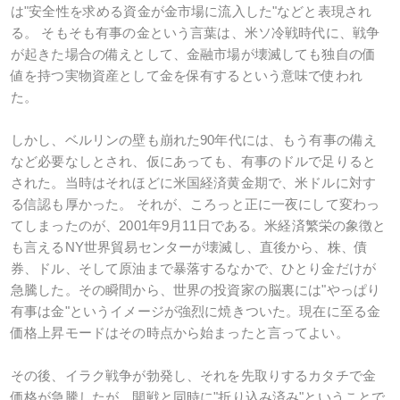
は"安全性を求める資金が金市場に流入した"などと表現され
る。 そもそも有事の金という言葉は、米ソ冷戦時代に、戦争
が起きた場合の備えとして、金融市場が壊滅しても独自の価
値を持つ実物資産として金を保有するという意味で使われ
た。
しかし、ベルリンの壁も崩れた90年代には、もう有事の備え
など必要なしとされ、仮にあっても、有事のドルで足りると
された。当時はそれほどに米国経済黄金期で、米ドルに対す
る信認も厚かった。 それが、ころっと正に一夜にして変わっ
てしまったのが、2001年9月11日である。米経済繁栄の象徴と
も言えるNY世界貿易センターが壊滅し、直後から、株、債
券、ドル、そして原油まで暴落するなかで、ひとり金だけが
急騰した。その瞬間から、世界の投資家の脳裏には"やっぱり
有事は金"というイメージが強烈に焼きついた。現在に至る金
価格上昇モードはその時点から始まったと言ってよい。
その後、イラク戦争が勃発し、それを先取りするカタチで金
価格が急騰したが、開戦と同時に"折り込み済み"ということで