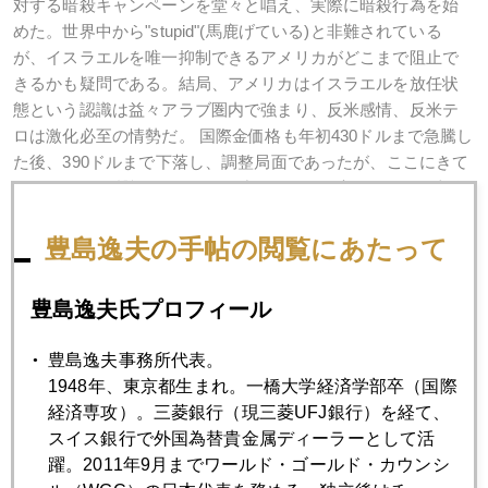
対する暗殺キャンペーンを堂々と唱え、実際に暗殺行為を始
めた。世界中から"stupid"(馬鹿げている)と非難されている
が、イスラエルを唯一抑制できるアメリカがどこまで阻止で
きるかも疑問である。結局、アメリカはイスラエルを放任状
態という認識は益々アラブ圏内で強まり、反米感情、反米テ
ロは激化必至の情勢だ。 国際金価格も年初430ドルまで急騰し
た後、390ドルまで下落し、調整局面であったが、ここにきて
420ドルまで反騰してきた。円建てでは、円高によりやや相殺
されているものの、じり高といってよい。
豊島逸夫の手帖の閲覧にあたって
ただ、ひとつ注意しておかねばならないことは、有事の金を
囃してことさらに金を先物市場で買い上げる投機家が特にNY
豊島逸夫氏プロフィール
に多いことだ。イラク戦争前に、いよいよ戦争だと煽って実
態以上に金価格を押し上げた挙句､一般個人投資家がいよいよ
豊島逸夫事務所代表。
開戦だからと買いモードに入った直後に売りに廻ったのも彼
1948年、東京都生まれ。一橋大学経済学部卒（国際
等投機家であった。常に先取りして買っておき、素人が参入
経済専攻）。三菱銀行（現三菱UFJ銀行）を経て、
するころには、もう折り込み済みと済ました顔で売りに廻る
スイス銀行で外国為替貴金属ディーラーとして活
のがプロの投機集団の常套手段である。だから、有事の金だ
躍。2011年9月までワールド・ゴールド・カウンシ
と囃して個人が金を買うことには筆者は反対である。今の世