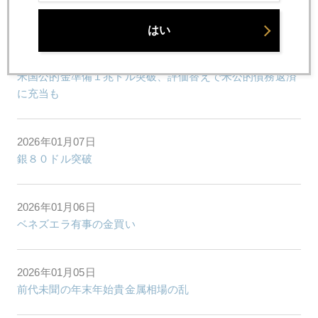
連休に、何か大事が起きる
はい
2026年01月09日
米国公的金準備１兆ドル突破、評価替えで米公的債務返済
に充当も
2026年01月07日
銀８０ドル突破
2026年01月06日
ベネズエラ有事の金買い
2026年01月05日
前代未聞の年末年始貴金属相場の乱