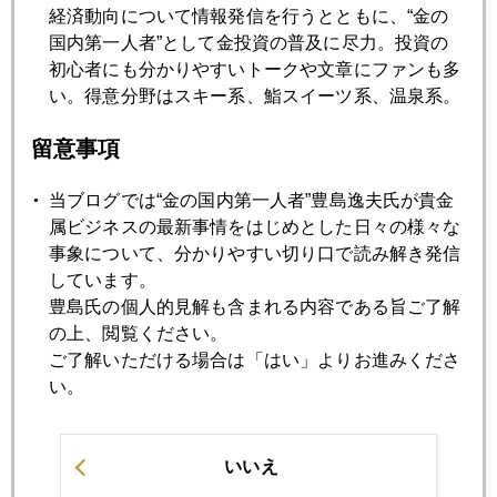
ＮＹ金市場、金銀高騰の裏事情
経済動向について情報発信を行うとともに、“金の
国内第一人者”として金投資の普及に尽力。投資の
初心者にも分かりやすいトークや文章にファンも多
2026年01月19日
い。得意分野はスキー系、鮨スイーツ系、温泉系。
グリーンランドを巡り、欧米同盟国と米国に亀裂
留意事項
2026年01月16日
当ブログでは“金の国内第一人者”豊島逸夫氏が貴金
銀について亀ちゃんと池ちゃんと三者鼎談
属ビジネスの最新事情をはじめとした日々の様々な
事象について、分かりやすい切り口で読み解き発信
しています。
2026年01月15日
豊島氏の個人的見解も含まれる内容である旨ご了解
報ステで銀の話、直前に９０ドル超え
の上、閲覧ください。
ご了解いただける場合は「はい」よりお進みくださ
2026年01月14日
い。
日本は解散総選挙、海外はパウエル訴追とイラン
いいえ
2026年01月13日