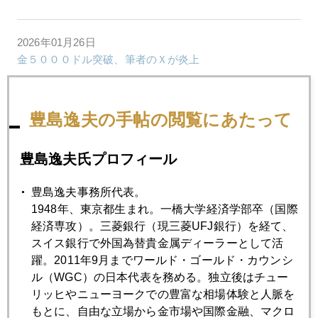
2026年01月26日
金５０００ドル突破、筆者のＸが炎上
2026年01月23日
豊島逸夫の手帖の閲覧にあたって
金５０００ドル、銀１００ドル、ＮＹ市場レーダー照射
豊島逸夫氏プロフィール
2026年01月22日
債券自警団、東京に上陸
豊島逸夫事務所代表。
1948年、東京都生まれ。一橋大学経済学部卒（国際
経済専攻）。三菱銀行（現三菱UFJ銀行）を経て、
2026年01月21日
スイス銀行で外国為替貴金属ディーラーとして活
高市首相、国際金価格を揺らす
躍。2011年9月までワールド・ゴールド・カウンシ
ル（WGC）の日本代表を務める。独立後はチュー
リッヒやニューヨークでの豊富な相場体験と人脈を
2026年01月20日
もとに、自由な立場から金市場や国際金融、マクロ