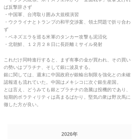
ば反撃辞さず
・中国軍、台湾取り囲み大規模演習
・ウクライナとトランプの和平交渉案、領土問題で折り合わ
ず
・ベネズエラを巡る米軍のタンカー攻撃も泥沼化
・北朝鮮、１２月２８日に長距離ミサイル発射
これだけ同時進行すると、まず有事の金が買われ、その買い
の勢いはプラチナ、そして銀に波及する。
銀に関しては、週末に中国政府が銀輸出制限を強化との未確
認報道も流れていた。中国はメキシコに次ぐ銀生産国。
とは言え、どうみても銀とプラチナの急騰は投機的であり、
短期的ボラティリティは高まるばかり。堅気の衆は野次馬に
徹した方が良い。
2026年