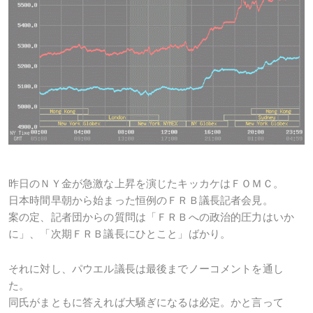
昨日のＮＹ金が急激な上昇を演じたキッカケはＦＯＭＣ。
日本時間早朝から始まった恒例のＦＲＢ議長記者会見。
案の定、記者団からの質問は「ＦＲＢへの政治的圧力はいか
に」、「次期ＦＲＢ議長にひとこと」ばかり。
それに対し、パウエル議長は最後までノーコメントを通し
た。
同氏がまともに答えれば大騒ぎになるは必定。かと言って