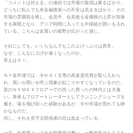
「コメントは控える」の連続では市場の疑惑は募るばかり。
どっちに転んでも米金融政策への不安は高まるばかり。その
市場の雰囲気を映し、会見中、会見後も金価格の上昇が加速
する展開となり、アジア時間に入っても中国組が買いを入れ
ている。こちらは金買いの裾野が広がった感じ。
それにしても、いくらなんでもこの上げっぷりは異常。
なぜ、こんなに上げが速くなったのか。
答えはＡＩ。
ＮＹ金市場では、今やＡＩ主導の高速度売買が取り入れら
れ、買いが買いを呼ぶ現象が起こりやすくなっているのだ。
昔のＮＹＭＥＸフロアーでの売った買ったの時代とは大違
い。筆者もフロアートレーダーとしてランニングシューズを
履き、場を飛び回った経験があるが、今や市場が荒れても静
かなものだ。
但し、それを見守る関係者の目は血走っている。
一方、金売買インフラが新興国で整い、一般市民でもＥＴＦ