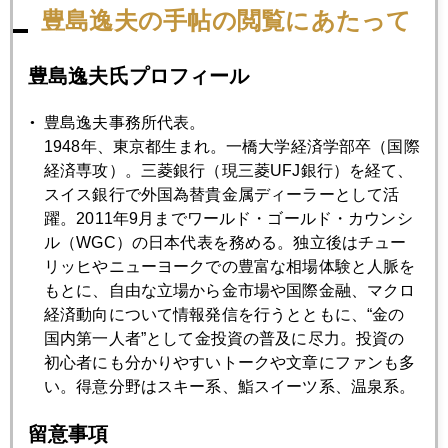
豊島逸夫の手帖の閲覧にあたって
2026年01月28日
トランプ様の一言に救われた金さん銀さん
豊島逸夫氏プロフィール
2026年01月27日
豊島逸夫事務所代表。
ウォール街、話題は、金とジャパンばかり
1948年、東京都生まれ。一橋大学経済学部卒（国際
経済専攻）。三菱銀行（現三菱UFJ銀行）を経て、
スイス銀行で外国為替貴金属ディーラーとして活
2026年01月26日
躍。2011年9月までワールド・ゴールド・カウンシ
金５０００ドル突破、筆者のＸが炎上
ル（WGC）の日本代表を務める。独立後はチュー
リッヒやニューヨークでの豊富な相場体験と人脈を
もとに、自由な立場から金市場や国際金融、マクロ
2026年01月23日
経済動向について情報発信を行うとともに、“金の
金５０００ドル、銀１００ドル、ＮＹ市場レーダー照射
国内第一人者”として金投資の普及に尽力。投資の
初心者にも分かりやすいトークや文章にファンも多
い。得意分野はスキー系、鮨スイーツ系、温泉系。
2026年01月22日
債券自警団、東京に上陸
留意事項