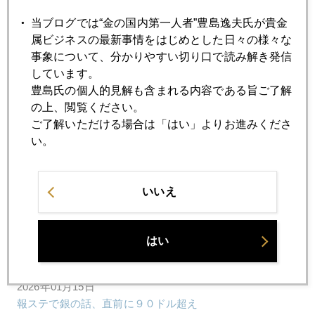
当ブログでは“金の国内第一人者”豊島逸夫氏が貴金
2026年01月21日
属ビジネスの最新事情をはじめとした日々の様々な
高市首相、国際金価格を揺らす
事象について、分かりやすい切り口で読み解き発信
しています。
豊島氏の個人的見解も含まれる内容である旨ご了解
2026年01月20日
の上、閲覧ください。
ＮＹ金市場、金銀高騰の裏事情
ご了解いただける場合は「はい」よりお進みくださ
い。
2026年01月19日
グリーンランドを巡り、欧米同盟国と米国に亀裂
いいえ
2026年01月16日
銀について亀ちゃんと池ちゃんと三者鼎談
はい
2026年01月15日
報ステで銀の話、直前に９０ドル超え