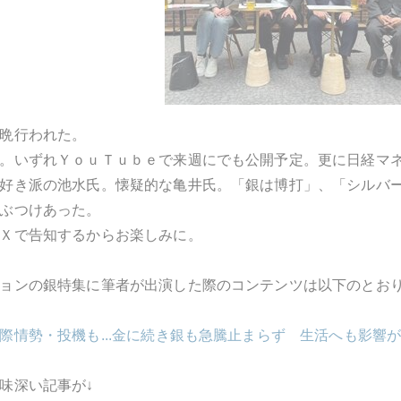
晩行われた。
。いずれＹｏｕＴｕｂｅで来週にでも公開予定。更に日経マ
好き派の池水氏。懐疑的な亀井氏。「銀は博打」、「シルバ
ぶつけあった。
Ｘで告知するからお楽しみに。
ョンの銀特集に筆者が出演した際のコンテンツは以下のとお
際情勢・投機も...金に続き銀も急騰止まらず 生活へも影響
味深い記事が↓