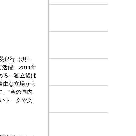
射
三菱銀行（現三
活躍。2011年
める。独立後は
自由な立場から
、“金の国内
いトークや文