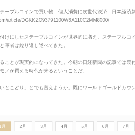
テーブルコインで買い物 個人消費に次世代決済 日本経済
i.com/article/DGKKZO93791100W6A110C2MM8000/
付けにしたステーブルコインが世界的に増え、ステーブルコ
と筆者は繰り返し述べてきた。
ることが現実的になってきた。今朝の日経新聞の記事では裏
モノが買える時代が来るということだ。
いとこどり」とでも言えようか。既にワールドゴールドカウ
1月
2月
3月
4月
5月
6月
7月