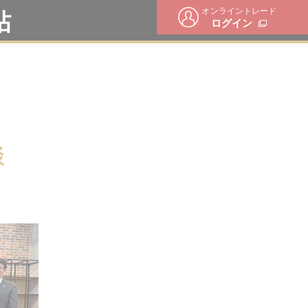
オンライントレード
帖
ログイン
談