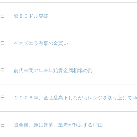
7日
銀８０ドル突破
6日
ベネズエラ有事の金買い
5日
前代未聞の年末年始貴金属相場の乱
5日
２０２６年、金は乱高下しながらレンジを切り上げて
5日
貴金属、遂に暴落、筆者が歓迎する理由