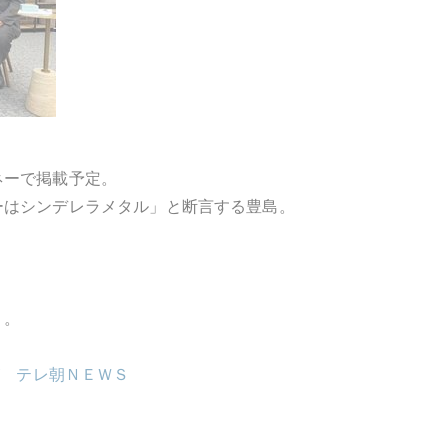
ネーで掲載予定。
ーはシンデレラメタル」と断言する豊島。
り。
が テレ朝ＮＥＷＳ