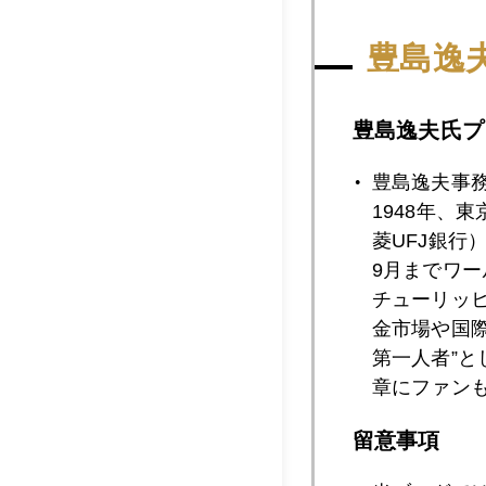
豊島逸
2026年01月2
豊島逸夫氏プ
2026年01月2
豊島逸夫事
1948年、
菱UFJ銀行
2026年01月2
9月までワ
チューリッ
金市場や国
2026年01月2
第一人者”
章にファン
留意事項
2026年01月1