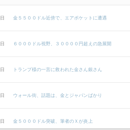
0日
金５５００ドル近傍で、エアポケットに遭遇
9日
６０００ドル視野、３００００円超えの急展開
8日
トランプ様の一言に救われた金さん銀さん
7日
ウォール街、話題は、金とジャパンばかり
6日
金５０００ドル突破、筆者のＸが炎上