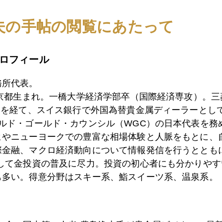
夫の手帖の閲覧にあたって
3日
金５０００ドル、銀１００ドル、ＮＹ市場レーダー照
ロフィール
2日
債券自警団、東京に上陸
務所代表。
東京都生まれ。一橋大学経済学部卒（国際経済専攻）。
）を経て、スイス銀行で外国為替貴金属ディーラーとして
1日
高市首相、国際金価格を揺らす
ールド・ゴールド・カウンシル（WGC）の日本代表を務
ヒやニューヨークでの豊富な相場体験と人脈をもとに、
際金融、マクロ経済動向について情報発信を行うとともに
0日
ＮＹ金市場、金銀高騰の裏事情
として金投資の普及に尽力。投資の初心者にも分かりやす
も多い。得意分野はスキー系、鮨スイーツ系、温泉系。
9日
グリーンランドを巡り、欧米同盟国と米国に亀裂