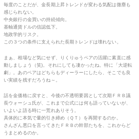
毎度のことだが、金長期上昇トレンドが変わる気配は微塵も
感じられない。
中央銀行の金買いの持続傾向。
基軸通貨ドルの信認低下。
地政学的リスク。
この３つの条件に支えられた長期トレンドは壊れない。
まぁ、相場など気にせず、りくりゅうペアの活躍に素直に感
動しましょう（笑)。それにしても凄かったね。特に「大逆転
劇」。あのペアはどちらもディーラーにしたら、そこでも良
い実績を残すだろうね～。
話を金価格に戻すと、今後の不透明要因として次期ＦＲＢ議
長ウォーシュ氏が、これまで公式には何も語っていないが、
いよいよ語る時に一荒れありそう。
具体的に本気で量的引き締め（ＱＴ）を再開するのか。
さんざん悪口を言ってきたＦＲＢの幹部たちを、これからど
うまとめるのか。