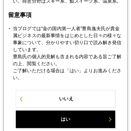
い。得意分野はスキー系、鮨スイーツ系、温泉系。
留意事項
当ブログでは“金の国内第一人者”豊島逸夫氏が貴金
属ビジネスの最新事情をはじめとした日々の様々な
事象について、分かりやすい切り口で読み解き発信
しています。
豊島氏の個人的見解も含まれる内容である旨ご了解
の上、閲覧ください。
ご了解いただける場合は「はい」よりお進みくださ
い。
2026年
1月
2月
3月
4月
5月
6月
いいえ
7月
8月
はい
2026年02月27日