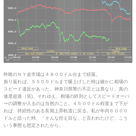
昨晩のＮＹ金市場は４８００ドル台まで続落。
振り返れば、５５００ドルまで爆上げした時は確かに相場の
スピード違反があった。神奈川県警の不正とは異なり、真の
速度超過（笑)。それゆえ、相場の鉄則としてスピードオーバ
ーの調整が入るのは当然のこと。４５００ドル程度まで下が
れば、持続性のある長期上昇軌道に戻る。私が年内６０００
ドルと語った時、「そんな控え目な」と言われたけど、こう
いう事態も想定されたから。