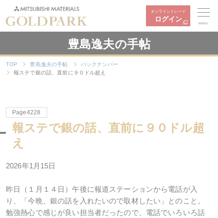
オンライントレード
ログイン
MENU
豊島逸夫の手帖
TOP
豊島逸夫の手帖
バックナンバー
報ステで銀の話、直前に９０ドル超え
Page4228
報ステで銀の話、直前に９０ドル超
え
2026年
1
月
15
日
昨日（１月１４日）午後に報道ステーションから電話が入
り、「今晩、銀の話を入れたいので取材したい」とのこと。
勉強熱心で感じが良い担当者だったので、電話でいろいろ話