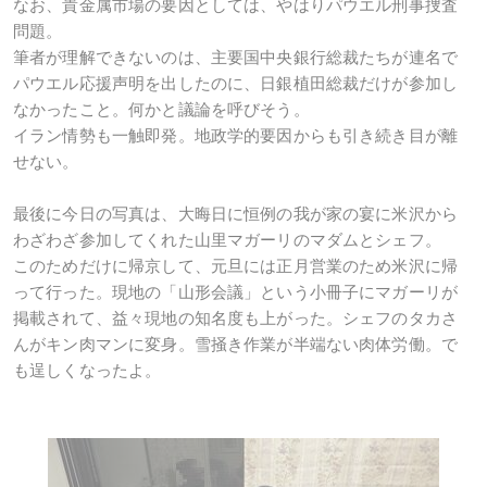
なお、貴金属市場の要因としては、やはりパウエル刑事捜査
問題。
筆者が理解できないのは、主要国中央銀行総裁たちが連名で
パウエル応援声明を出したのに、日銀植田総裁だけが参加し
なかったこと。何かと議論を呼びそう。
イラン情勢も一触即発。地政学的要因からも引き続き目が離
せない。
最後に今日の写真は、大晦日に恒例の我が家の宴に米沢から
わざわざ参加してくれた山里マガーリのマダムとシェフ。
このためだけに帰京して、元旦には正月営業のため米沢に帰
って行った。現地の「山形会議」という小冊子にマガーリが
掲載されて、益々現地の知名度も上がった。シェフのタカさ
んがキン肉マンに変身。雪掻き作業が半端ない肉体労働。で
も逞しくなったよ。