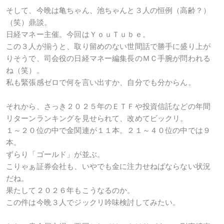
そして、今晩は亀ちゃん、池ちゃんと３人の恒例（高齢？）
（笑）鼎談。
日経マネー主催。今回はＹｏｕＴｕｂｅ。
この３人が揃うと、取り留めのない世間話で勝手に盛り上が
りそうで、司会役の日経マネー編集長のＭＣ手腕が問われる
ね（笑）。
私も緊張感ゼロで何を言い出すか、自分でも分からん。
それから、さっき２０２５年のＥＴＦや投資信託などの年間
リターンランキングを見せられて、改めてビックリ。
１～２０位の中で金関連が１１本。２１～４０位の中では９
本。
ずらり「ゴールド」が並ぶ。
こりゃぁ証券会社も、いやでも金に注力せねばならない状況
だね。
果たして２０２６年もこうなるのか。
この件は今晩３人でジックリ吟味検討してみたい。