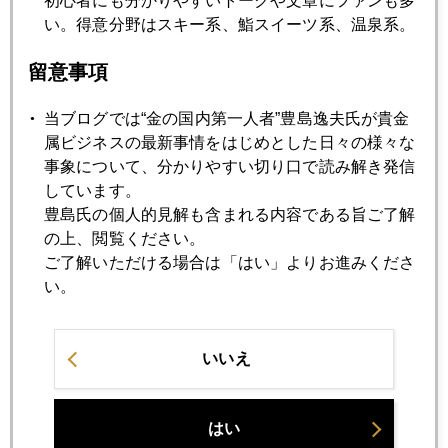
初心者にも分かりやすいトークや文章にファンも多
い。得意分野はスキー系、鮨スイーツ系、温泉系。
2026年01月23日
金５０００ドル、銀１００ドル、ＮＹ市場レーダー照射
留意事項
当ブログでは“金の国内第一人者”豊島逸夫氏が貴金
2026年01月22日
属ビジネスの最新事情をはじめとした日々の様々な
債券自警団、東京に上陸
事象について、分かりやすい切り口で読み解き発信
しています。
2026年01月21日
豊島氏の個人的見解も含まれる内容である旨ご了解
高市首相、国際金価格を揺らす
の上、閲覧ください。
ご了解いただける場合は「はい」よりお進みくださ
い。
2026年01月20日
ＮＹ金市場、金銀高騰の裏事情
いいえ
2026年01月19日
グリーンランドを巡り、欧米同盟国と米国に亀裂
はい