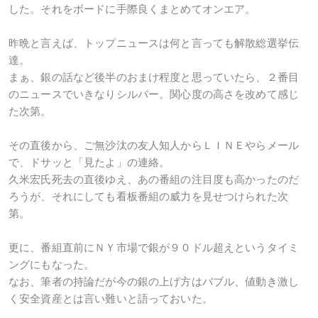
した。それをボードに手際良くまとめてオンエア。
昨晩と言えば、トップニュースは何と言っても解散総選挙伝
達。
まぁ、銀の話など後半のおまけ程度と思っていたら、２番目
のニュースでいきなりシルバー。関心度の高さを改めて感じ
た次第。
その直後から、ご無沙汰の友人知人からＬＩＮＥやらメール
で、ドサッと「見たよ」の連絡。
久米宏氏死去の直後ゆえ、あの番組の注目度も高かったのだ
ろうが、それにしても看板番組の威力を見せつけられた次
第。
更に、番組直前にＮＹ市場で銀が９０ドル超えというタイミ
ングにもなった。
なお、筆者の持論だが今の銀の上げ方はバブル、値動き激し
く安全資産とは言い難いと語っておいた。