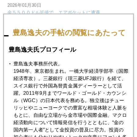
2026年01月30日
金５５００ドル近傍で、エアポケットに遭遇
豊島逸夫の手帖の閲覧にあたって
2026年01月29日
６０００ドル視野、３００００円超えの急展開
豊島逸夫氏プロフィール
2026年01月28日
豊島逸夫事務所代表。
トランプ様の一言に救われた金さん銀さん
1948年、東京都生まれ。一橋大学経済学部卒（国際
経済専攻）。三菱銀行（現三菱UFJ銀行）を経て、
スイス銀行で外国為替貴金属ディーラーとして活
2026年01月27日
躍。2011年9月までワールド・ゴールド・カウンシ
ウォール街、話題は、金とジャパンばかり
ル（WGC）の日本代表を務める。独立後はチュー
リッヒやニューヨークでの豊富な相場体験と人脈を
もとに、自由な立場から金市場や国際金融、マクロ
2026年01月26日
経済動向について情報発信を行うとともに、“金の
金５０００ドル突破、筆者のＸが炎上
国内第一人者”として金投資の普及に尽力。投資の