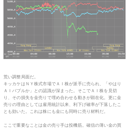
荒い調整局面だ。
キッカケはＮＹ株式市場でＡＩ株が派手に売られ、「やはり
ＡＩバブルか」との認識が深まった。そこでＡＩ株を見切
り、その損失を金売りで埋め合わせる動きが顕在化。更に金
売りの理由としては雇用統計以来、利下げ確率が下落したこ
とも効いた。これは株にも金にも同時に売り材料だ。
ここで重要なことは金の売り手は投機筋。確信の薄い金の買