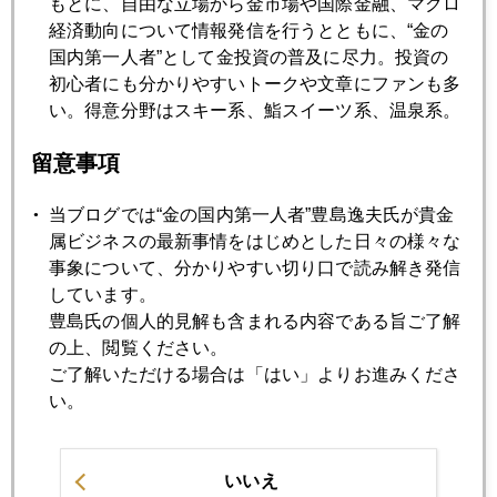
もとに、自由な立場から金市場や国際金融、マクロ
2026年
経済動向について情報発信を行うとともに、“金の
国内第一人者”として金投資の普及に尽力。投資の
1月
2月
3月
4月
5月
6月
初心者にも分かりやすいトークや文章にファンも多
い。得意分野はスキー系、鮨スイーツ系、温泉系。
7月
8月
留意事項
2026年02月27日
当ブログでは“金の国内第一人者”豊島逸夫氏が貴金
日本の年金基金も金買いに動く
属ビジネスの最新事情をはじめとした日々の様々な
事象について、分かりやすい切り口で読み解き発信
しています。
2026年02月26日
豊島氏の個人的見解も含まれる内容である旨ご了解
日銀審議委員にリフレ派２名指名の危うさ
の上、閲覧ください。
ご了解いただける場合は「はい」よりお進みくださ
い。
2026年02月25日
日経平均最高値はホンモノか
いいえ