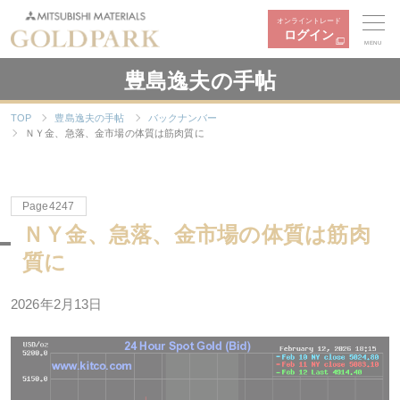
オンライントレード
ログイン
MENU
豊島逸夫の手帖
TOP
豊島逸夫の手帖
バックナンバー
ＮＹ金、急落、金市場の体質は筋肉質に
Page4247
ＮＹ金、急落、金市場の体質は筋肉
質に
2026年
2
月
13
日