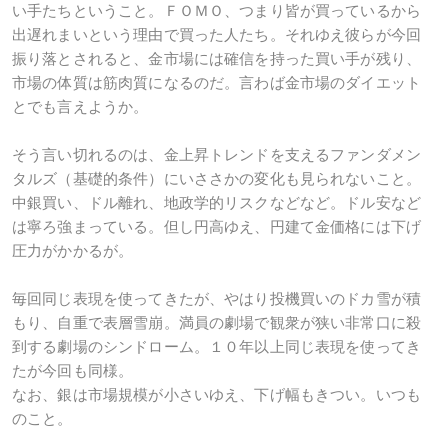
い手たちということ。ＦＯＭＯ、つまり皆が買っているから
出遅れまいという理由で買った人たち。それゆえ彼らが今回
振り落とされると、金市場には確信を持った買い手が残り、
市場の体質は筋肉質になるのだ。言わば金市場のダイエット
とでも言えようか。
そう言い切れるのは、金上昇トレンドを支えるファンダメン
タルズ（基礎的条件）にいささかの変化も見られないこと。
中銀買い、ドル離れ、地政学的リスクなどなど。ドル安など
は寧ろ強まっている。但し円高ゆえ、円建て金価格には下げ
圧力がかかるが。
毎回同じ表現を使ってきたが、やはり投機買いのドカ雪が積
もり、自重で表層雪崩。満員の劇場で観衆が狭い非常口に殺
到する劇場のシンドローム。１０年以上同じ表現を使ってき
たが今回も同様。
なお、銀は市場規模が小さいゆえ、下げ幅もきつい。いつも
のこと。