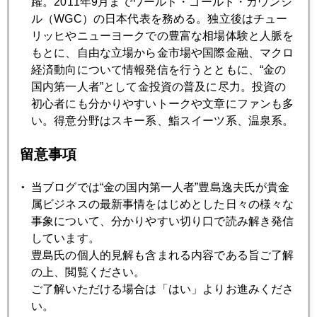
躍。2011年9月までワールド・ゴールド・カウンシ
ル（WGC）の日本代表を務める。独立後はチュー
リッヒやニューヨークでの豊富な相場体験と人脈を
もとに、自由な立場から金市場や国際金融、マクロ
経済動向について情報発信を行うとともに、“金の
国内第一人者”として金投資の普及に尽力。投資の
初心者にも分かりやすいトークや文章にファンも多
2026年
い。得意分野はスキー系、鮨スイーツ系、温泉系。
1月
2月
3月
4月
5月
6月
留意事項
7月
8月
当ブログでは“金の国内第一人者”豊島逸夫氏が貴金
属ビジネスの最新事情をはじめとした日々の様々な
2026年01月30日
事象について、分かりやすい切り口で読み解き発信
金５５００ドル近傍で、エアポケットに遭遇
しています。
豊島氏の個人的見解も含まれる内容である旨ご了解
の上、閲覧ください。
2026年01月29日
ご了解いただける場合は「はい」よりお進みくださ
６０００ドル視野、３００００円超えの急展開
い。