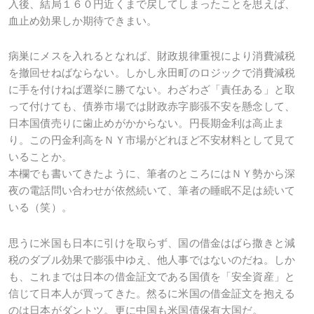
入後、結局１６０円近くまで戻してしまったことを思えば、
血止め効果しか期待できまい。
病巣にメスを入れるとなれば、財政規律重視により消費減税
を撤回せねばならない。しかし永田町のロジックで消費減税
に手を付けねば選挙に勝てない。わざわざ「責任ある」と取
って付けても、債券市場では財政赤字膨張不安を懸念して、
日本国債売りに歯止めがかからない。円長期金利は高止ま
り。この円金利高をＮＹ市場がどれほど不安材料として見て
いることか。
本欄でも書いてきたように、筆者のところにはＮＹ勢から深
夜の電話問い合わせが依然続いて、筆者の睡眠不足は続いて
いる（笑）。
思うに米国も日本に引けを取らず、国の借金はばら撒きと減
税のダブル効果で膨張中ゆえ、他人事ではないのだね。しか
も、これまでは日本の借金証文である国債を「安全資産」と
信じて日本人が買ってきた。然るに米国の借金証文を抱える
のは日本がダントツ。更に中国も米国債保有大国だ。