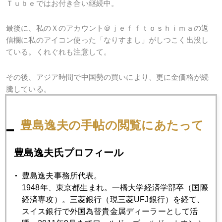
Ｔｕｂｅではお付き合い継続中。
最後に、私のＸのアカウント＠ｊｅｆｆｔｏｓｈｉｍａの返
信欄に私のアイコン使った「なりすまし」がしつこく出没し
ている。くれぐれも注意して。
その後、アジア時間で中国勢の買いにより、更に金価格が続
騰している。
為替は日米協調。金は日米中協調かね (笑)。
豊島逸夫の手帖の閲覧にあたって
豊島逸夫氏プロフィール
豊島逸夫事務所代表。
1948年、東京都生まれ。一橋大学経済学部卒（国際
経済専攻）。三菱銀行（現三菱UFJ銀行）を経て、
スイス銀行で外国為替貴金属ディーラーとして活