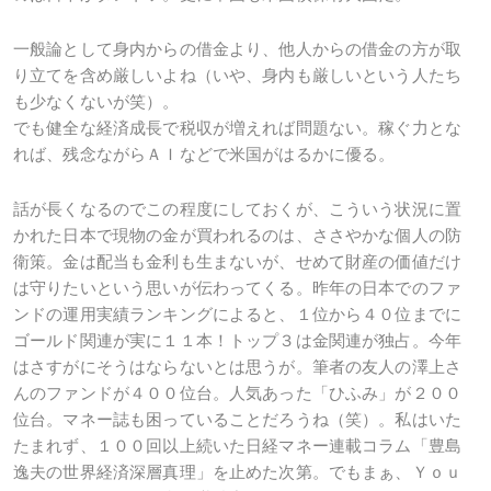
一般論として身内からの借金より、他人からの借金の方が取
り立てを含め厳しいよね（いや、身内も厳しいという人たち
も少なくないが笑）。
でも健全な経済成長で税収が増えれば問題ない。稼ぐ力とな
れば、残念ながらＡＩなどで米国がはるかに優る。
話が長くなるのでこの程度にしておくが、こういう状況に置
かれた日本で現物の金が買われるのは、ささやかな個人の防
衛策。金は配当も金利も生まないが、せめて財産の価値だけ
は守りたいという思いが伝わってくる。昨年の日本でのファ
ンドの運用実績ランキングによると、１位から４０位までに
ゴールド関連が実に１１本！トップ３は金関連が独占。今年
はさすがにそうはならないとは思うが。筆者の友人の澤上さ
んのファンドが４００位台。人気あった「ひふみ」が２００
位台。マネー誌も困っていることだろうね（笑）。私はいた
たまれず、１００回以上続いた日経マネー連載コラム「豊島
逸夫の世界経済深層真理」を止めた次第。でもまぁ、Ｙｏｕ