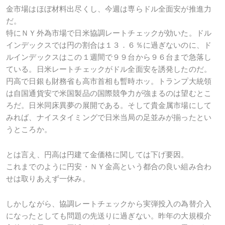
金市場はほぼ材料出尽くし、今週は専らドル全面安が推進力
だ。
特にＮＹ外為市場で日米協調レートチェックが効いた。ドル
インデックスでは円の割合は１３．６％に過ぎないのに、ド
ルインデックスはこの１週間で９９台から９６台まで急落し
ている。日米レートチェックがドル全面安を誘発したのだ。
円高で日銀も財務省も高市首相も暫時ホッ。トランプ大統領
は自国通貨安で米国製品の国際競争力が強まるのは望むとこ
ろだ。日米同床異夢の展開である。そして貴金属市場にして
みれば、ナイスタイミングで日米当局の足並みが揃ったとい
うところか。
とは言え、円高は円建て金価格に関しては下げ要因。
これまでのように円安・ＮＹ金高という都合の良い組み合わ
せは取りあえず一休み。
しかしながら、協調レートチェックから実弾投入の為替介入
になったとしても問題の先送りに過ぎない。昨年の大規模介