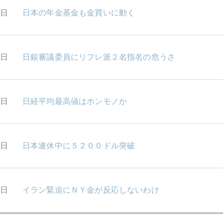
7日
日本の年金基金も金買いに動く
6日
日銀審議委員にリフレ派２名指名の危うさ
5日
日経平均最高値はホンモノか
4日
日本連休中に５２００ドル突破
0日
イラン緊迫にＮＹ金が反応しないわけ