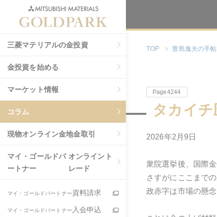
三菱マテリアルの金投資
TOP
豊島逸夫の手帖
金投資を始める
マーケット情報
Page4244
タカイチ
コラム
現物
オンライン金地金取引
2026年2月9日
マイ・ゴールドパ
オンライント
衆院選挙後、国際金
ートナー
レード
さすがにここまでの
政赤字は市場の懸念
資料請求
マイ・ゴールドパートナー
入会申込
マイ・ゴールドパートナー