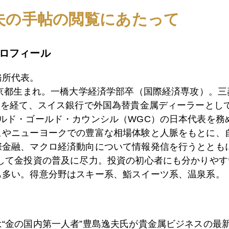
9日
５０００ドル再突破、調整局面続く
夫の手帖の閲覧にあたって
ロフィール
8日
神奈川県警とは異なるスピード違反対応
務所代表。
東京都生まれ。一橋大学経済学部卒（国際経済専攻）。
7日
トリフィンのジレンマ
）を経て、スイス銀行で外国為替貴金属ディーラーとして
ールド・ゴールド・カウンシル（WGC）の日本代表を務
ヒやニューヨークでの豊富な相場体験と人脈をもとに、
際金融、マクロ経済動向について情報発信を行うとともに
3日
ＮＹ金、急落、金市場の体質は筋肉質に
として金投資の普及に尽力。投資の初心者にも分かりやす
も多い。得意分野はスキー系、鮨スイーツ系、温泉系。
2日
ＹｏｕＴｕｂｅ後半配信「２０３０年 金１万ドルか
は“金の国内第一人者”豊島逸夫氏が貴金属ビジネスの最