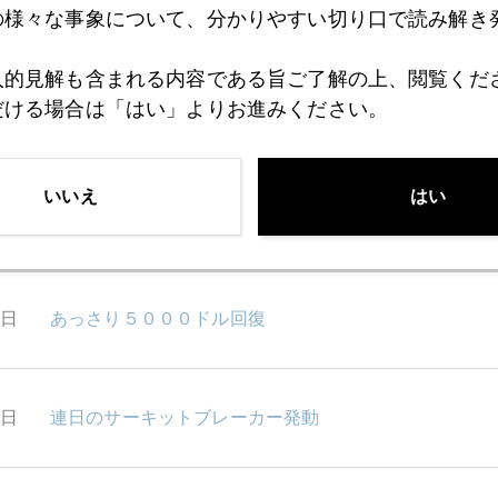
の様々な事象について、分かりやすい切り口で読み解き
0日
インフレ頼みの高市政権
人的見解も含まれる内容である旨ご了解の上、閲覧くだ
だける場合は「はい」よりお進みください。
9日
タカイチ圧勝後の金５０００ドル再突破、週末にＹｏ
いいえ
はい
6日
ＮＹ筋「タカイチ圧勝は最悪のシナリオ」
4日
あっさり５０００ドル回復
3日
連日のサーキットブレーカー発動