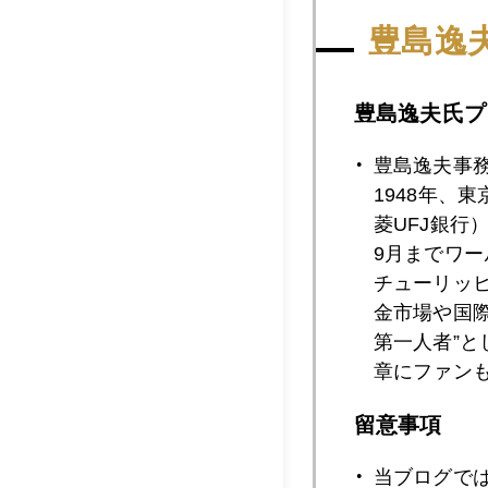
2026年02月1
豊島逸
豊島逸夫氏プ
2026年02月1
豊島逸夫事
1948年、
2026年02月1
菱UFJ銀行
9月までワ
チューリッ
金市場や国
2026年02月1
第一人者”
章にファン
2026年02月1
留意事項
当ブログで