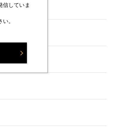
発信していま
さい。
ｕＴｕｂｅ配信