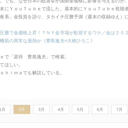
。でも、なぜ日本の総選挙が国際金価格に影響を与えるのか
末にＹｏｕＴｕｂｅで流した。基本的にＹｏｕＴｕｂｅ視聴
食系」金投資を語り、タカイチ圧勝予測（週末の収録ゆえ）に
圧勝で金価格上昇！？ＮＹ金市場が歓迎するワケ／金は２０
機筋の異常な過熱か《豊島逸夫×大橋ひろこ》
ｅで「楽待 豊島逸夫」で検索。
てほしい。
ｓｈｉｍａでも解説している。
1月
2月
3月
4月
5月
6月
7月