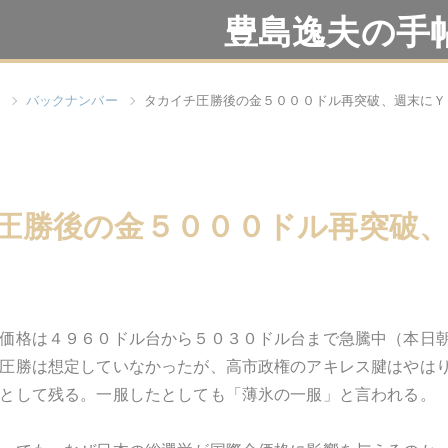
豊島逸夫の手
バックナンバー
タカイチ圧勝後の金５０００ドル再突破、週末にＹ
圧勝後の金５０００ドル再突破、
価格は４９６０ドル台から５０３０ドル台まで急騰中（本日
圧勝は想定していなかったが、高市政権のアキレス腱はやは
として残る。一服したとしても「薄氷の一服」と言われる。