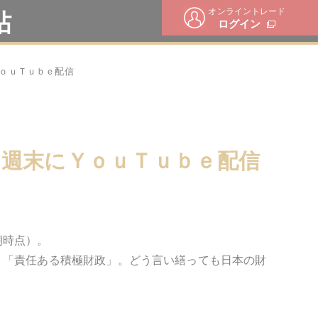
オンライントレード
帖
ログイン
ｏｕＴｕｂｅ配信
週末にＹｏｕＴｕｂｅ配信
朝時点）。
り「責任ある積極財政」。どう言い繕っても日本の財