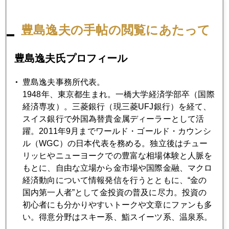
円１６０円、円建て金価格を支える構図
豊島逸夫の手帖の閲覧にあたって
2026年03月27日
金売り第三波？
豊島逸夫氏プロフィール
豊島逸夫事務所代表。
2026年03月26日
1948年、東京都生まれ。一橋大学経済学部卒（国際
中東情勢、マーケットは慎重な楽観論
経済専攻）。三菱銀行（現三菱UFJ銀行）を経て、
スイス銀行で外国為替貴金属ディーラーとして活
躍。2011年9月までワールド・ゴールド・カウンシ
2026年03月25日
ル（WGC）の日本代表を務める。独立後はチュー
トランプに振られる日々
リッヒやニューヨークでの豊富な相場体験と人脈を
もとに、自由な立場から金市場や国際金融、マクロ
経済動向について情報発信を行うとともに、“金の
2026年03月24日
国内第一人者”として金投資の普及に尽力。投資の
ドラマチックな一日、インサイダー疑惑まで
初心者にも分かりやすいトークや文章にファンも多
い。得意分野はスキー系、鮨スイーツ系、温泉系。
2026年03月23日