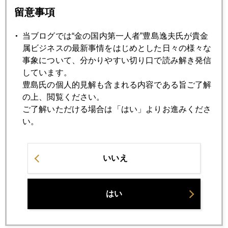
留意事項
金、サーキットブレーカー発動
当ブログでは“金の国内第一人者”豊島逸夫氏が貴金
2026年03月19日
属ビジネスの最新事情をはじめとした日々の様々な
ＦＯＭＣで４８００ドル台に
事象について、分かりやすい切り口で読み解き発信
しています。
豊島氏の個人的見解も含まれる内容である旨ご了解
2026年03月18日
の上、閲覧ください。
国際金価格 ５０００ドル攻防続く
ご了解いただける場合は「はい」よりお進みくださ
い。
2026年03月17日
激しい５０００ドル攻防戦、終日続く
いいえ
2026年03月16日
はい
金５０００ドル割れ、これからどうなる（速報）