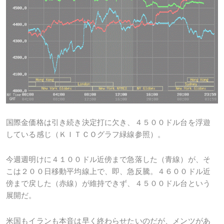
国際金価格は引き続き決定打に欠き、４５００ドル台を浮遊
している感じ（ＫＩＴＣＯグラフ緑線参照）。
今週週明けに４１００ドル近傍まで急落した（青線）が、そ
こは２００日移動平均線上で、即、急反騰。４６００ドル近
傍まで戻した（赤線）が維持できず、４５００ドル台という
展開だ。
米国もイランも本音は早く終わらせたいのだが、メンツがあ