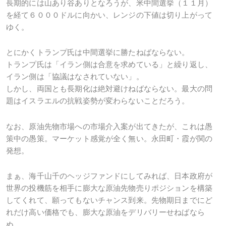
長期的には山あり谷ありとなろうが、米中間選挙（１１月）
を経て６０００ドルに向かい、レンジの下値は切り上がって
ゆく。
とにかくトランプ氏は中間選挙に勝たねばならない。
トランプ氏は「イラン側は合意を求めている」と繰り返し、
イラン側は「協議はなされていない」。
しかし、両国とも長期化は絶対避けねばならない。最大の問
題はイスラエルの抗戦姿勢が変わらないことだろう。
なお、原油先物市場への市場介入案が出てきたが、これは愚
策中の愚策。マーケット感覚が全く無い。永田町・霞が関の
発想。
まぁ、海千山千のヘッジファンドにしてみれば、日本政府が
世界の投機筋を相手に膨大な原油先物売りポジションを構築
してくれて、願ってもないチャンス到来。先物期日までにど
れだけ高い価格でも、膨大な原油をデリバリーせねばなら
ぬ。