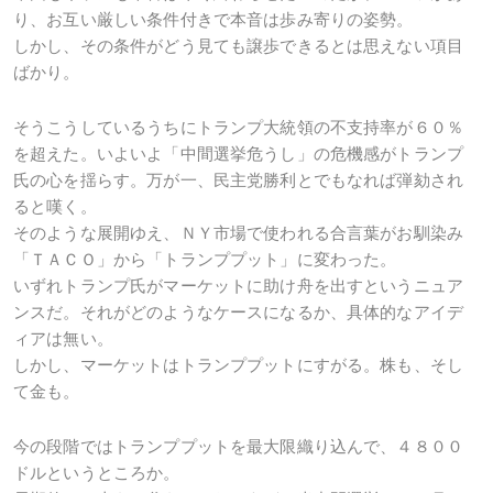
り、お互い厳しい条件付きで本音は歩み寄りの姿勢。
しかし、その条件がどう見ても譲歩できるとは思えない項目
ばかり。
そうこうしているうちにトランプ大統領の不支持率が６０％
を超えた。いよいよ「中間選挙危うし」の危機感がトランプ
氏の心を揺らす。万が一、民主党勝利とでもなれば弾劾され
ると嘆く。
そのような展開ゆえ、ＮＹ市場で使われる合言葉がお馴染み
「ＴＡＣＯ」から「トランププット」に変わった。
いずれトランプ氏がマーケットに助け舟を出すというニュア
ンスだ。それがどのようなケースになるか、具体的なアイデ
ィアは無い。
しかし、マーケットはトランププットにすがる。株も、そし
て金も。
今の段階ではトランププットを最大限織り込んで、４８００
ドルというところか。