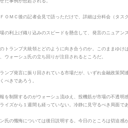
せた事例が想起される。
ＦＯＭＣ後の記者会見で語っただけで、詳細は分科会（タス
場の利上げ織り込みのスピードを懸念して、発言のニュアン
のトランプ大統領とどのように向き合うのか。このままゆけ
、ウォーシュ氏の立ち回りが注目されるところだ。
ランプ発言に振り回されている市場だが、いずれ金融政策関
くべきであろう。
報を制限するのがウォーシュ流ゆえ、投機筋が市場の不透明
ライズから１週間も経っていない。冷静に見守るべき局面で
ン氏の懺悔については後日説明する。今日のところは切迫感