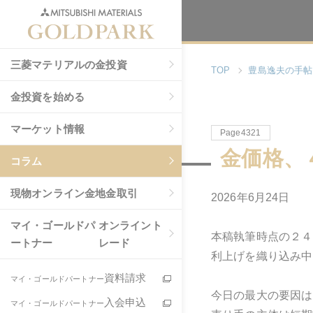
三菱マテリアルの金投資
TOP
豊島逸夫の手帖
金投資を始める
マーケット情報
Page4321
金価格、
コラム
現物
オンライン金地金取引
2026年6月24日
マイ・ゴールドパ
オンライント
本稿執筆時点の２４
ートナー
レード
利上げを織り込み中
資料請求
マイ・ゴールドパートナー
今日の最大の要因は
入会申込
マイ・ゴールドパートナー