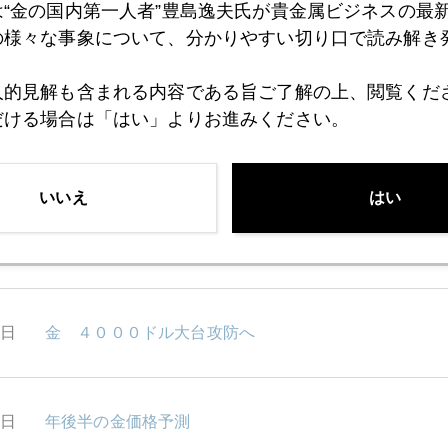
は“金の国内第一人者”豊島逸夫氏が貴金属ビジネスの最
の様々な事象について、分かりやすい切り口で読み解き
6日
「私が預けた金は大丈夫？」
人的見解も含まれる内容である旨ご了解の上、閲覧くだ
だける場合は「はい」よりお進みください。
5日
値千「金」同点ゴール、金も瞬間的に４３００ドル
いいえ
はい
2日
トランプ発言で金急反発
1日
金 ４０００ドル大台攻防へ
0日
年後半の金価格予測