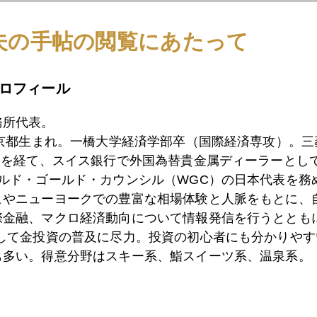
夫の手帖の閲覧にあたって
4日
金価格、４０００ドル割れ目前
ロフィール
3日
グリーンスパン氏の報酬は金？
務所代表。
東京都生まれ。一橋大学経済学部卒（国際経済専攻）。
）を経て、スイス銀行で外国為替貴金属ディーラーとして
2日
金、本格回復時期、年越しになりそう
ールド・ゴールド・カウンシル（WGC）の日本代表を務
ヒやニューヨークでの豊富な相場体験と人脈をもとに、
際金融、マクロ経済動向について情報発信を行うとともに
として金投資の普及に尽力。投資の初心者にも分かりやす
9日
ＦＯＭＣ後、金４２００ドル割れの実相
も多い。得意分野はスキー系、鮨スイーツ系、温泉系。
7日
スペースＸ株時価総額増えると金には下げ圧力