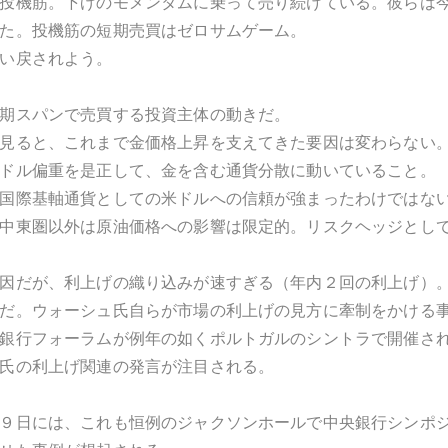
投機筋。下げのモメンタムに乗って売り続けている。彼らは
た。投機筋の短期売買はゼロサムゲーム。
い戻されよう。
期スパンで売買する投資主体の動きだ。
見ると、これまで金価格上昇を支えてきた要因は変わらない
ドル偏重を是正して、金を含む通貨分散に動いていること。
国際基軸通貨としての米ドルへの信頼が強まったわけではな
中東圏以外は原油価格への影響は限定的。リスクヘッジとし
因だが、利上げの織り込みが速すぎる（年内２回の利上げ）
だ。ウォーシュ氏自らが市場の利上げの見方に牽制をかける
銀行フォーラムが例年の如くポルトガルのシントラで開催さ
氏の利上げ関連の発言が注目される。
９日には、これも恒例のジャクソンホールで中央銀行シンポ