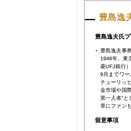
豊島逸
2026年06月2
豊島逸夫氏プ
2026年06月2
豊島逸夫事
1948年、
菱UFJ銀行
2026年06月2
9月までワ
チューリッ
金市場や国
第一人者”
2026年06月1
章にファン
留意事項
2026年06月1