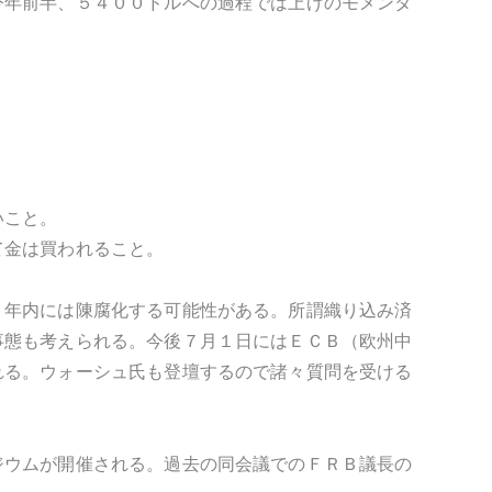
今年前半、５４００ドルへの過程では上げのモメンタ
。
いこと。
て金は買われること。
。年内には陳腐化する可能性がある。所謂織り込み済
事態も考えられる。今後７月１日にはＥＣＢ（欧州中
れる。ウォーシュ氏も登壇するので諸々質問を受ける
ジウムが開催される。過去の同会議でのＦＲＢ議長の