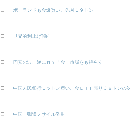
3日
ポーランドも金爆買い、先月１９トン
0日
世界的利上げ傾向
9日
円安の波、遂にＮＹ「金」市場をも揺らす
8日
中国人民銀行１５トン買い、金ＥＴＦ売り３８トンの
7日
中国、弾道ミサイル発射