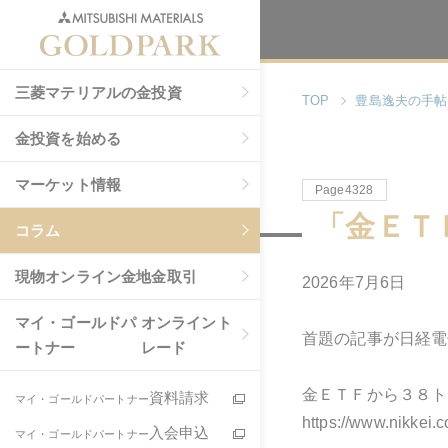
三菱マテリアルの金投資
TOP
豊島逸夫の手帖
金投資を始める
マーケット情報
Page4328
「金ＥＴ
コラム
現物
オンライン金地金取引
2026年7月6日
マイ・ゴールドパ
オンライント
首題の記事が日経電
ートナー
レード
金ＥＴＦから３８ト
資料請求
マイ・ゴールドパートナー
https://www.nikke
入会申込
マイ・ゴールドパートナー