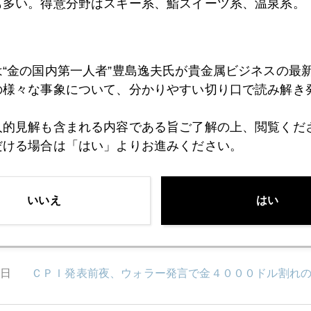
も多い。得意分野はスキー系、鮨スイーツ系、温泉系。
1日
ＡＩ売買が加速するＮＹ金市場
は“金の国内第一人者”豊島逸夫氏が貴金属ビジネスの最
7日
金価格、ここが正念場
の様々な事象について、分かりやすい切り口で読み解き
人的見解も含まれる内容である旨ご了解の上、閲覧くだ
だける場合は「はい」よりお進みください。
6日
投資マネーはどこに行った
いいえ
はい
5日
ＣＰＩ発表後の金価格
4日
ＣＰＩ発表前夜、ウォラー発言で金４０００ドル割れ