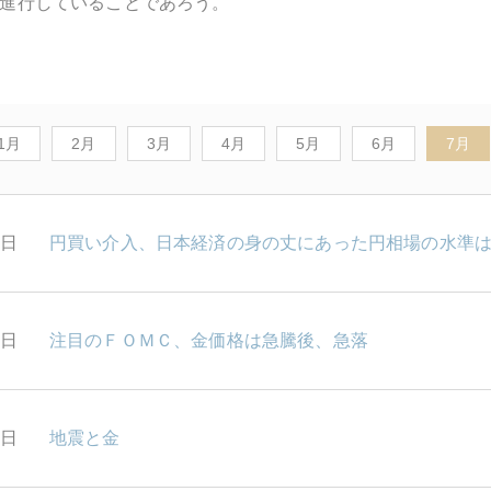
進行していることであろう。
1月
2月
3月
4月
5月
6月
7月
1日
円買い介入、日本経済の身の丈にあった円相場の水準
0日
注目のＦＯＭＣ、金価格は急騰後、急落
9日
地震と金