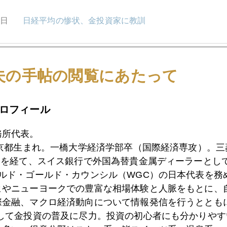
8日
日経平均の惨状、金投資家に教訓
7日
中国の現物需要が下支え、ＮＹ市場はＦＯＭＣに注目
夫の手帖の閲覧にあたって
ロフィール
4日
確信無き金買い、脆さ露呈
務所代表。
東京都生まれ。一橋大学経済学部卒（国際経済専攻）。
3日
金、底入れサイン点灯を待ち受ける金投資家たち
）を経て、スイス銀行で外国為替貴金属ディーラーとして
ールド・ゴールド・カウンシル（WGC）の日本代表を務
ヒやニューヨークでの豊富な相場体験と人脈をもとに、
2日
ロシア、４３トンの公的金売却
際金融、マクロ経済動向について情報発信を行うとともに
として金投資の普及に尽力。投資の初心者にも分かりやす