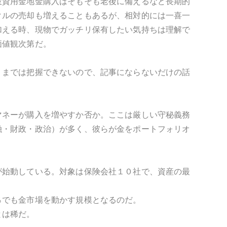
投資用金地金購入はそもそも老後に備えるなど長期的
クルの売却も増えることもあるが、相対的には一喜一
加える時、現物でガッチリ保有したい気持ちは理解で
価値観次第だ。
」までは把握できないので、記事にならないだけの話
マネーが購入を増やすか否か。ここは厳しい守秘義務
融・財政・政治）が多く、彼らが金をポートフォリオ
が始動している。対象は保険会社１０社で、資産の最
％でも金市場を動かす規模となるのだ。
とは稀だ。