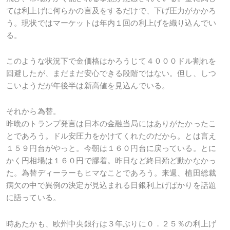
ては利上げに何らかの言及をするだけで、下げ圧力がかかろ
う。現状ではマーケットは年内１回の利上げを織り込んでい
る。
このような状況下で金価格はかろうじて４０００ドル割れを
回避したが、まだまだ安心できる段階ではない。但し、しつ
こいようだが年後半は新高値を見込んでいる。
それから為替。
昨晩のトランプ発言は日本の金融当局にはありがたかったこ
とであろう。ドル安圧力をかけてくれたのだから。とは言え
１５９円台がやっと。今朝は１６０円台に戻っている。とに
かく円相場は１６０円で膠着。昨日など終日殆ど動かなかっ
た。為替ディーラーもヒマなことであろう。来週、植田総裁
病欠の中で異例の決定が見込まれる日銀利上げばかりを話題
に語っている。
時あたかも、欧州中央銀行は３年ぶりに０．２５％の利上げ