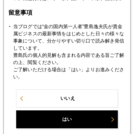
金価格、４０００ドル割れ目前
留意事項
2026年06月23日
当ブログでは“金の国内第一人者”豊島逸夫氏が貴金
グリーンスパン氏の報酬は金？
属ビジネスの最新事情をはじめとした日々の様々な
事象について、分かりやすい切り口で読み解き発信
しています。
2026年06月22日
豊島氏の個人的見解も含まれる内容である旨ご了解
金、本格回復時期、年越しになりそう
の上、閲覧ください。
ご了解いただける場合は「はい」よりお進みくださ
い。
2026年06月19日
ＦＯＭＣ後、金４２００ドル割れの実相
いいえ
2026年06月17日
スペースＸ株時価総額増えると金には下げ圧力
はい