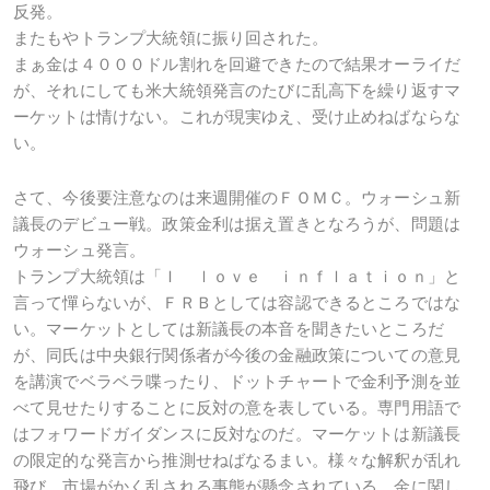
反発。
またもやトランプ大統領に振り回された。
まぁ金は４０００ドル割れを回避できたので結果オーライだ
が、それにしても米大統領発言のたびに乱高下を繰り返すマ
ーケットは情けない。これが現実ゆえ、受け止めねばならな
い。
さて、今後要注意なのは来週開催のＦＯＭＣ。ウォーシュ新
議長のデビュー戦。政策金利は据え置きとなろうが、問題は
ウォーシュ発言。
トランプ大統領は「Ｉ ｌｏｖｅ ｉｎｆｌａｔｉｏｎ」と
言って憚らないが、ＦＲＢとしては容認できるところではな
い。マーケットとしては新議長の本音を聞きたいところだ
が、同氏は中央銀行関係者が今後の金融政策についての意見
を講演でベラベラ喋ったり、ドットチャートで金利予測を並
べて見せたりすることに反対の意を表している。専門用語で
はフォワードガイダンスに反対なのだ。マーケットは新議長
の限定的な発言から推測せねばなるまい。様々な解釈が乱れ
飛び、市場がかく乱される事態が懸念されている。金に関し