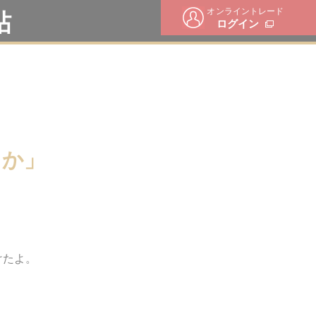
オンライントレード
帖
ログイン
るか」
けたよ。