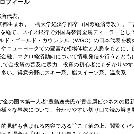
ロフィール
7日
ＣｈａｔＧＰＴに聞きました「金は下がるか」
務所代表。
東京都生まれ。一橋大学経済学部卒（国際経済専攻）。
6日
ＮＹ金は４５００ドル台で持ち合い
）を経て、スイス銀行で外国為替貴金属ディーラーとして
ールド・ゴールド・カウンシル（WGC）の日本代表を務
ヒやニューヨークでの豊富な相場体験と人脈をもとに、
5日
金密輸激増
際金融、マクロ経済動向について情報発信を行うとともに
として金投資の普及に尽力。投資の初心者にも分かりやす
も多い。得意分野はスキー系、鮨スイーツ系、温泉系。
2日
日経平均６３０００円、ＡＩ半導体バブルの実態
は“金の国内第一人者”豊島逸夫氏が貴金属ビジネスの最
1日
トランプ氏の一言で金４５００ドル台に急反発
の様々な事象について、分かりやすい切り口で読み解き
人的見解も含まれる内容である旨ご了解の上、閲覧くだ
だける場合は「はい」よりお進みください。