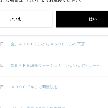
0日
国際金価格、４４００ドル台に下落
いいえ
はい
9日
金・プラチナ急落、米金利上昇で妙味低下？
8日
金、４７００ドルから４５００ドルへ下落
5日
次期ＦＲＢ議長ウォーシュ氏、いよいよデビューへ
3日
４０００ドルまで調整説も