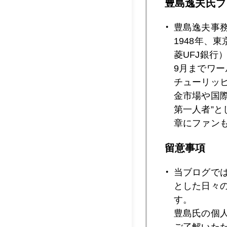
豊島逸夫氏プ
2026年05月2
豊島逸夫事
1948年、
2026年05月2
菱UFJ銀行
9月までワ
チューリッ
2026年05月2
金市場や国
第一人者”
章にファン
2026年05月2
留意事項
当ブログで
2026年05月2
とした日々
す。
豊島氏の個
ご了解いた