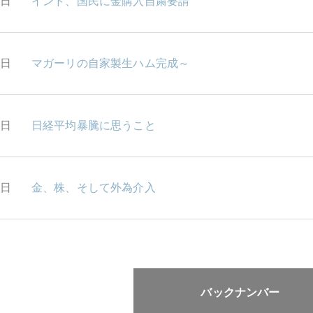
2日
インド、国民に金購入自粛要請
1日
マガーリの自家製生ハム完成～
8日
日経平均暴騰に思うこと
7日
金、株、そして外為介入
バックナンバー