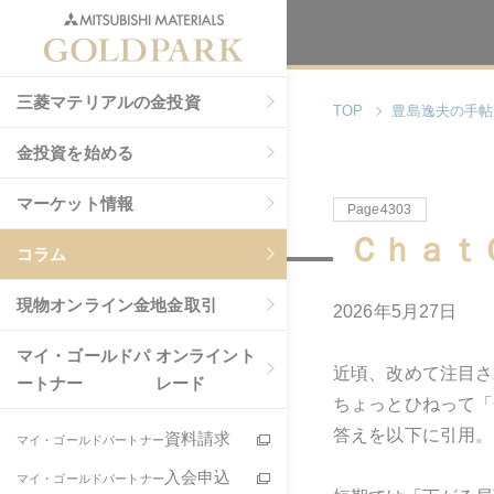
三菱マテリアルの金投資
TOP
豊島逸夫の手帖
金投資を始める
マーケット情報
Page4303
Ｃｈａｔ
コラム
現物
オンライン金地金取引
2026年5月27日
マイ・ゴールドパ
オンライント
近頃、改めて注目さ
ートナー
レード
ちょっとひねって「
答えを以下に引用。
資料請求
マイ・ゴールドパートナー
入会申込
マイ・ゴールドパートナー