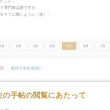
たこと。
ド専門家は誰ですか」
ＧＰＴに聞くように（笑）。
1月
2月
3月
4月
5月
6月
7月
9日
劇的大逆転相場に
8日
金４４００ドル台の攻防に突入
夫の手帖の閲覧にあたって