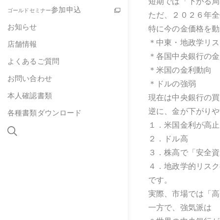
短期では「下がる局
参加申込
ゴールドセミナー
ただ、２０２６年全
お知らせ
特に今の金価格を動
＊中東・地政学リス
店舗情報
＊各国中央銀行の金
よくあるご質問
＊米国の金利動向
お問い合わせ
＊ドルの強弱
本人確認書類
現在は中央銀行の買
逆に、金が下がりや
各種書類ダウンロード
１．米国金利が高止
２．ドル高
３．株高で「安全資
４．地政学的リスク
です。
実際、市場では「高
一方で、強気派は