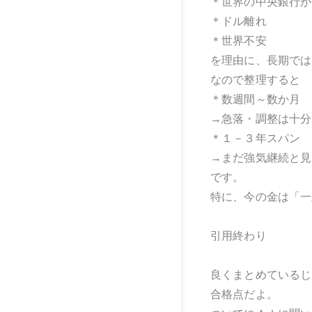
＊世界の中央銀行が
＊ドル離れ
＊世界不安
を理由に、長期では
なので整理すると
＊数週間～数か月
→急落・調整は十分
＊１－３年スパン
→まだ強気継続と見
です。
特に、今の金は「一
引用終わり
良くまとめているじ
合格点だよ。