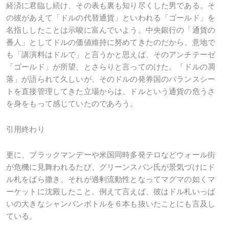
経済に君臨し続け、その表も裏も知り尽くした男である。そ
の彼があえて「ドルの代替通貨」といわれる「ゴールド」を
名指ししたことは示唆に富んでいよう。中央銀行の「通貨の
番人」としてドルの価値維持に努めてきたのだから、意地で
も「講演料はドルで」と言うかと思えば、そのアンチテーゼ
「ゴールド」が所望、とさらりと言ってのけた。「ドルの凋
落」が語られて久しいが、そのドルの発券国のバランスシー
トを直接管理してきた立場からは、ドルという通貨の危うさ
を身をもって感じていたのであろう。
引用終わり
更に、ブラックマンデーや米国同時多発テロなどウォール街
が危機に見舞われるたび、グリーンスパン氏が景気づけにド
ル札をばら撒き、それが過剰流動性となってマグマの如くマ
ーケットに沈殿したこと。例えて言えば、彼はドル札いっぱ
いの大きなシャンパンボトルを６本も抜いたことにも言及し
ている。