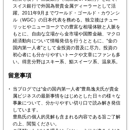
スイス銀行で外国為替貴金属ディーラーとして活
1月
2月
3月
4月
5月
6月
躍。2011年9月までワールド・ゴールド・カウンシ
ル（WGC）の日本代表を務める。独立後はチュー
7月
8月
リッヒやニューヨークでの豊富な相場体験と人脈を
もとに、自由な立場から金市場や国際金融、マクロ
経済動向について情報発信を行うとともに、“金の
2026年06月29日
国内第一人者”として金投資の普及に尽力。投資の
今週は雇用統計に注目
初心者にも分かりやすいトークや文章にファンも多
い。得意分野はスキー系、鮨スイーツ系、温泉系。
2026年06月26日
留意事項
ＦＲＢは本当に利上げするのか
当ブログでは“金の国内第一人者”豊島逸夫氏が貴金
属ビジネスの最新事情をはじめとした日々の様々な
2026年06月25日
事象について、分かりやすい切り口で読み解き発信
金、遂に４０００ドル割れ
しています。
豊島氏の個人的見解も含まれる内容である旨ご了解
の上、閲覧ください。
2026年06月24日