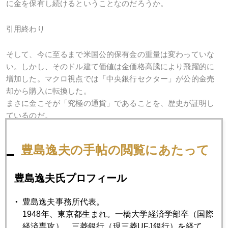
に金を保有し続けるということなのだろうか。
引用終わり
そして、今に至るまで米国公的保有金の重量は変わっていな
い。しかし、そのドル建て価値は金価格高騰により飛躍的に
増加した。マクロ視点では「中央銀行セクター」が公的金売
却から購入に転換した。
まさに金こそが「究極の通貨」であることを、歴史が証明し
ているのだ。
なお、著書の最後は「グリーンスパンの懺悔」という一節で
豊島逸夫の手帖の閲覧にあたって
終わっている。
話が長くなるので、本論の続編として明日書くことにしよ
豊島逸夫氏プロフィール
う。
豊島逸夫事務所代表。
1948年、東京都生まれ。一橋大学経済学部卒（国際
経済専攻）。三菱銀行（現三菱UFJ銀行）を経て、
2026年