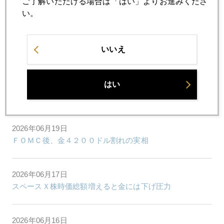
ご了解いただける場合は「はい」よりお進みくださ
金価格、４０００ドル割れ目前
い。
2026年06月23日
グリーンスパン氏の報酬は金？
いいえ
2026年06月22日
はい
金、本格回復時期、年越しになりそう
2026年06月19日
ＦＯＭＣ後、金４２００ドル割れの実相
2026年06月17日
スペースＸ株時価総額増えると金には下げ圧力
2026年06月16日