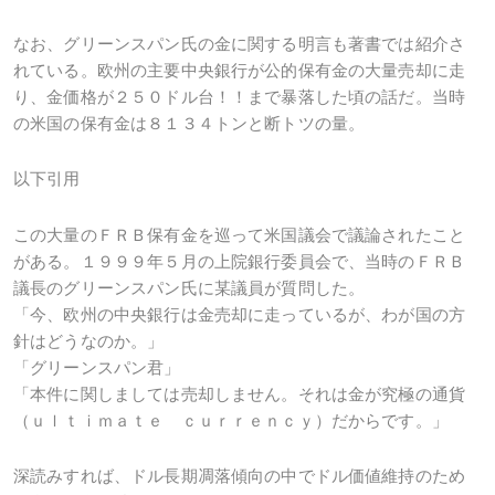
なお、グリーンスパン氏の金に関する明言も著書では紹介さ
れている。欧州の主要中央銀行が公的保有金の大量売却に走
り、金価格が２５０ドル台！！まで暴落した頃の話だ。当時
の米国の保有金は８１３４トンと断トツの量。
以下引用
この大量のＦＲＢ保有金を巡って米国議会で議論されたこと
がある。１９９９年５月の上院銀行委員会で、当時のＦＲＢ
議長のグリーンスパン氏に某議員が質問した。
「今、欧州の中央銀行は金売却に走っているが、わが国の方
針はどうなのか。」
「グリーンスパン君」
「本件に関しましては売却しません。それは金が究極の通貨
（ｕｌｔｉｍａｔｅ ｃｕｒｒｅｎｃｙ）だからです。」
深読みすれば、ドル長期凋落傾向の中でドル価値維持のため