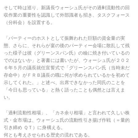
そして時は巡り、新議長ウォーシュ氏がその過剰流動性の回
収作業の重要性を認識して外部識者も招き、タスクフォース
（分科会）を設置する。
「パーティーのホストとして振舞われた巨額の資金量の実
態、さらに、それらが宴の後のパーティー会場に散乱して残
った様子は彼（グリーンスパン氏）の瞼に焼き付いているの
でのはないか」と著書には書いたが、ウォーシュ氏が２０２
６年５月の議長就任宣誓式で「グリーンスパン氏（当時未だ
存命中）がＦＲＢ議長の職に何が求められているかを初めて
示してくれた。」と述べ、出席できなかった同氏のことを
「今日も思っている」と熱く語ったことも偶然とは言えま
い。
「過剰流動性相場」、「カネ余り相場」と言われて久しい株
式・金市場は、ウォーシュ氏の流動性引き揚げ作戦（＝量的
引き締め ＱＴ）に身構える。
何とも考えさせられる歴史の流れである。