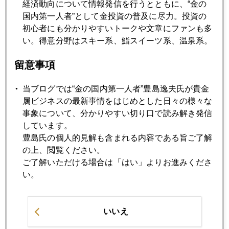
2026年05月19日
経済動向について情報発信を行うとともに、“金の
金・プラチナ急落、米金利上昇で妙味低下？
国内第一人者”として金投資の普及に尽力。投資の
初心者にも分かりやすいトークや文章にファンも多
い。得意分野はスキー系、鮨スイーツ系、温泉系。
2026年05月18日
金、４７００ドルから４５００ドルへ下落
留意事項
当ブログでは“金の国内第一人者”豊島逸夫氏が貴金
2026年05月15日
属ビジネスの最新事情をはじめとした日々の様々な
次期ＦＲＢ議長ウォーシュ氏、いよいよデビューへ
事象について、分かりやすい切り口で読み解き発信
しています。
豊島氏の個人的見解も含まれる内容である旨ご了解
2026年05月13日
の上、閲覧ください。
４０００ドルまで調整説も
ご了解いただける場合は「はい」よりお進みくださ
い。
2026年05月12日
インド、国民に金購入自粛要請
いいえ