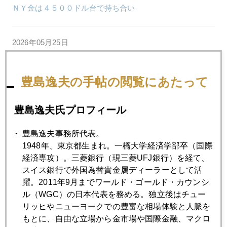
ＮＹ金は４５００ドル台で持ち合い
2026年05月25日
金密輸激増
豊島逸夫の手帖の閲覧にあたって
2026年05月22日
日経平均６３０００円、ＡＩ半導体バブルの実態
豊島逸夫氏プロフィール
豊島逸夫事務所代表。
2026年05月21日
1948年、東京都生まれ。一橋大学経済学部卒（国際
トランプ氏の一言で金４５００ドル台に急反発
経済専攻）。三菱銀行（現三菱UFJ銀行）を経て、
スイス銀行で外国為替貴金属ディーラーとして活
2026年05月20日
躍。2011年9月までワールド・ゴールド・カウンシ
国際金価格、４４００ドル台に下落
ル（WGC）の日本代表を務める。独立後はチュー
リッヒやニューヨークでの豊富な相場体験と人脈を
もとに、自由な立場から金市場や国際金融、マクロ