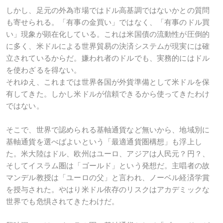
しかし、足元の外為市場ではドル高基調ではないかとの質問
も寄せられる。「有事の金買い」ではなく、「有事のドル買
い」現象が顕在化している。これは米国債の流動性が圧倒的
に多く、米ドルによる世界貿易の決済システムが現実には確
立されているからだ。嫌われ者のドルでも、実務的にはドル
を使わざるを得ない。
それゆえ、これまでは世界各国が外貨準備として米ドルを保
有してきた。しかし米ドルが信頼できるから使ってきたわけ
ではない。
そこで、世界で認められる基軸通貨など無いから、地域別に
基軸通貨を選べばよいという「最適通貨圏構想」も浮上し
た。米大陸はドル、欧州はユーロ、アジアは人民元？円？、
そしてイスラム圏は「ゴールド」という発想だ。主唱者の故
マンデル教授は「ユーロの父」と言われ、ノーベル経済学賞
を授与された。やはり米ドル依存のリスクはアカデミックな
世界でも危惧されてきたわけだ。