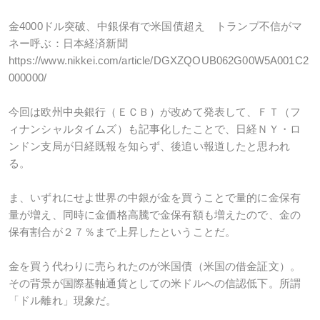
金
4000
ドル突破、中銀保有で米国債超え トランプ不信がマ
ネー呼ぶ：日本経済新聞
https://www.nikkei.com/article/DGXZQOUB062G00W5A001C2
000000/
今回は欧州中央銀行（ＥＣＢ）が改めて発表して、ＦＴ
（フ
ィナンシャルタイムズ）
も記事化したことで、日経ＮＹ・ロ
ンドン支局が日経既報を知らず、後追い報道したと思われ
る。
ま、いずれにせよ世界の中銀が金を買うことで量的に金保有
量が増え、同時に金価格高騰で金保有額も増えたので、金の
保有割合が２７％まで上昇したということだ。
金を買う代わりに売られたのが米国債（米国の借金証文）。
その背景が国際基軸通貨としての米ドルへの信認低下。所謂
「ドル離れ」現象だ。