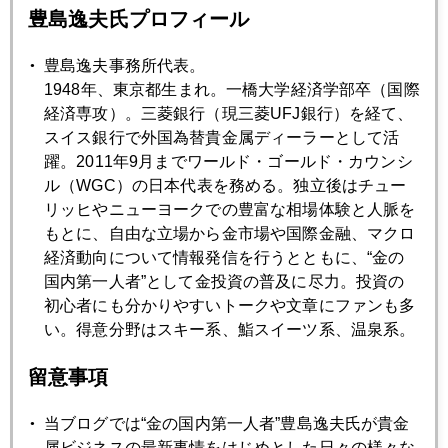
豊島逸夫氏プロフィール
2026年06月26日
ＦＲＢは本当に利上げするのか
豊島逸夫事務所代表。
1948年、東京都生まれ。一橋大学経済学部卒（国際
経済専攻）。三菱銀行（現三菱UFJ銀行）を経て、
2026年06月25日
スイス銀行で外国為替貴金属ディーラーとして活
金、遂に４０００ドル割れ
躍。2011年9月までワールド・ゴールド・カウンシ
ル（WGC）の日本代表を務める。独立後はチュー
リッヒやニューヨークでの豊富な相場体験と人脈を
2026年06月24日
もとに、自由な立場から金市場や国際金融、マクロ
金価格、４０００ドル割れ目前
経済動向について情報発信を行うとともに、“金の
国内第一人者”として金投資の普及に尽力。投資の
初心者にも分かりやすいトークや文章にファンも多
2026年06月23日
い。得意分野はスキー系、鮨スイーツ系、温泉系。
グリーンスパン氏の報酬は金？
留意事項
2026年06月22日
金、本格回復時期、年越しになりそう
当ブログでは“金の国内第一人者”豊島逸夫氏が貴金
属ビジネスの最新事情をはじめとした日々の様々な