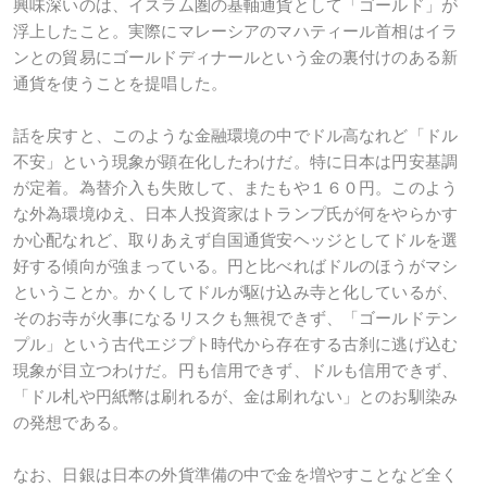
興味深いのは、イスラム圏の基軸通貨として「ゴールド」が
浮上したこと。実際にマレーシアのマハティール首相はイラ
ンとの貿易にゴールドディナールという金の裏付けのある新
通貨を使うことを提唱した。
話を戻すと、このような金融環境の中でドル高なれど「ドル
不安」という現象が顕在化したわけだ。特に日本は円安基調
が定着。為替介入も失敗して、またもや１６０円。このよう
な外為環境ゆえ、日本人投資家はトランプ氏が何をやらかす
か心配なれど、取りあえず自国通貨安ヘッジとしてドルを選
好する傾向が強まっている。円と比べればドルのほうがマシ
ということか。かくしてドルが駆け込み寺と化しているが、
そのお寺が火事になるリスクも無視できず、「ゴールドテン
プル」という古代エジプト時代から存在する古刹に逃げ込む
現象が目立つわけだ。円も信用できず、ドルも信用できず、
「ドル札や円紙幣は刷れるが、金は刷れない」とのお馴染み
の発想である。
なお、日銀は日本の外貨準備の中で金を増やすことなど全く