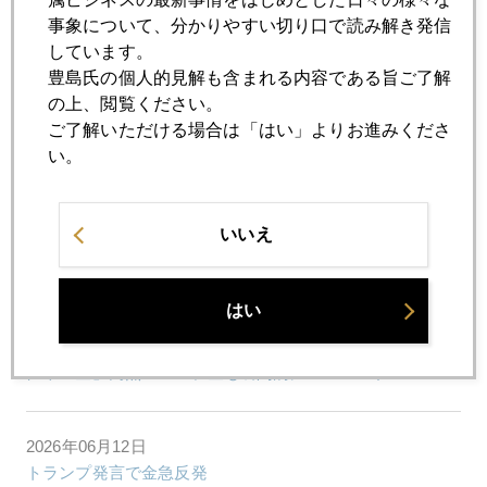
事象について、分かりやすい切り口で読み解き発信
2026年06月19日
しています。
ＦＯＭＣ後、金４２００ドル割れの実相
豊島氏の個人的見解も含まれる内容である旨ご了解
の上、閲覧ください。
ご了解いただける場合は「はい」よりお進みくださ
2026年06月17日
い。
スペースＸ株時価総額増えると金には下げ圧力
いいえ
2026年06月16日
「私が預けた金は大丈夫？」
はい
2026年06月15日
値千「金」同点ゴール、金も瞬間的に４３００ドル
2026年06月12日
トランプ発言で金急反発