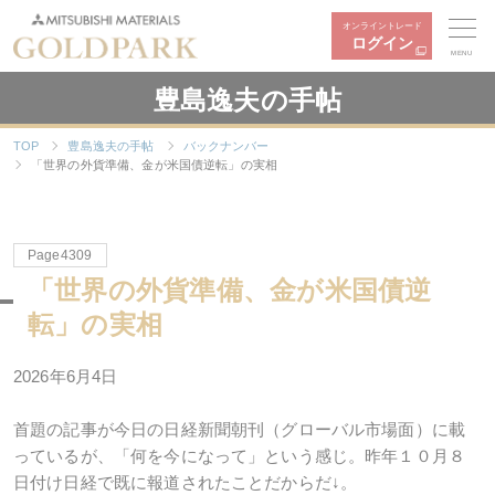
オンライントレード
ログイン
MENU
豊島逸夫の手帖
TOP
豊島逸夫の手帖
バックナンバー
「世界の外貨準備、金が米国債逆転」の実相
Page4309
「世界の外貨準備、金が米国債逆
転」の実相
2026年6月4日
首題の記事が今日の日経新聞朝刊（グローバル市場面）に載
っているが、「何を今になって」という感じ。昨年１０月８
日付け日経で既に報道されたことだからだ
↓
。