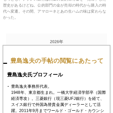
歴史があるけどね。公的部門の金が売却の時代から購入の時
代へ変遷。その間、アマローネとあの生ハムの味は変わらな
かった。
2026年
1月
2月
3月
4月
5月
6月
豊島逸夫の手帖の閲覧にあたって
7月
8月
豊島逸夫氏プロフィール
2026年05月29日
豊島逸夫事務所代表。
劇的大逆転相場に
1948年、東京都生まれ。一橋大学経済学部卒（国際
経済専攻）。三菱銀行（現三菱UFJ銀行）を経て、
2026年05月28日
スイス銀行で外国為替貴金属ディーラーとして活
金４４００ドル台の攻防に突入
躍。2011年9月までワールド・ゴールド・カウンシ