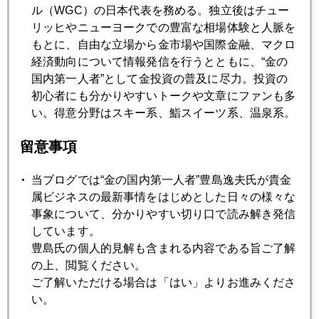
ル（WGC）の日本代表を務める。独立後はチュー
リッヒやニューヨークでの豊富な相場体験と人脈を
2026年05月27日
もとに、自由な立場から金市場や国際金融、マクロ
ＣｈａｔＧＰＴに聞きました「金は下がるか」
経済動向について情報発信を行うとともに、“金の
国内第一人者”として金投資の普及に尽力。投資の
初心者にも分かりやすいトークや文章にファンも多
2026年05月26日
い。得意分野はスキー系、鮨スイーツ系、温泉系。
ＮＹ金は４５００ドル台で持ち合い
留意事項
2026年05月25日
当ブログでは“金の国内第一人者”豊島逸夫氏が貴金
金密輸激増
属ビジネスの最新事情をはじめとした日々の様々な
事象について、分かりやすい切り口で読み解き発信
しています。
2026年05月22日
豊島氏の個人的見解も含まれる内容である旨ご了解
日経平均６３０００円、ＡＩ半導体バブルの実態
の上、閲覧ください。
ご了解いただける場合は「はい」よりお進みくださ
い。
2026年05月21日