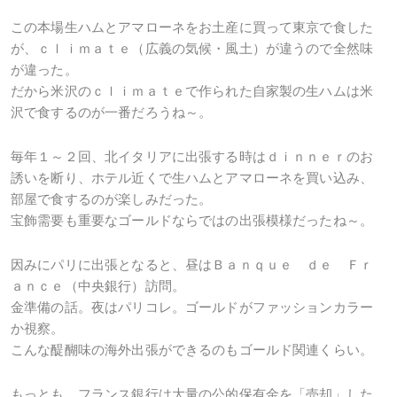
この本場生ハムとアマローネをお土産に買って東京で食した
が、ｃｌｉｍａｔｅ（広義の気候・風土）が違うので全然味
が違った。
だから米沢のｃｌｉｍａｔｅで作られた自家製の生ハムは米
沢で食するのが一番だろうね～。
毎年１～２回、北イタリアに出張する時はｄｉｎｎｅｒのお
誘いを断り、ホテル近くで生ハムとアマローネを買い込み、
部屋で食するのが楽しみだった。
宝飾需要も重要なゴールドならではの出張模様だったね～。
因みにパリに出張となると、昼はＢａｎｑｕｅ ｄｅ Ｆｒ
ａｎｃｅ（中央銀行）訪問。
金準備の話。夜はパリコレ。ゴールドがファッションカラー
か視察。
こんな醍醐味の海外出張ができるのもゴールド関連くらい。
もっとも、フランス銀行は大量の公的保有金を「売却」した