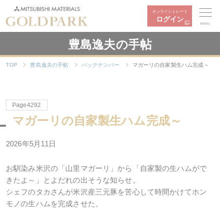
オンライントレード
ログイン
MENU
豊島逸夫の手帖
TOP
豊島逸夫の手帖
バックナンバー
マガーリの自家製生ハム完成～
Page4292
マガーリの自家製生ハム完成～
2026年5月11日
お馴染み米沢の「山里マガーリ」から「自家製の生ハムがで
きたよ～」とよだれの出そうな知らせ。
シェフのタカさんが米沢産三元豚を苦心して時間かけてホン
モノの生ハムを完成させた。