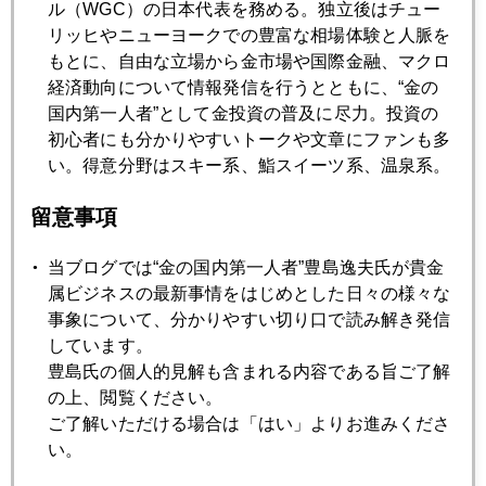
ル（WGC）の日本代表を務める。独立後はチュー
リッヒやニューヨークでの豊富な相場体験と人脈を
もとに、自由な立場から金市場や国際金融、マクロ
経済動向について情報発信を行うとともに、“金の
2005年
国内第一人者”として金投資の普及に尽力。投資の
1月
2月
3月
5月
6月
7月
初心者にも分かりやすいトークや文章にファンも多
い。得意分野はスキー系、鮨スイーツ系、温泉系。
8月
9月
10月
11月
12月
留意事項
2005年11月29日
当ブログでは“金の国内第一人者”豊島逸夫氏が貴金
５００ドル達成
属ビジネスの最新事情をはじめとした日々の様々な
事象について、分かりやすい切り口で読み解き発信
しています。
2005年11月24日
豊島氏の個人的見解も含まれる内容である旨ご了解
プーチン金準備増強発言
の上、閲覧ください。
ご了解いただける場合は「はい」よりお進みくださ
い。
2005年11月22日
４９０ドル突破