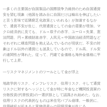
―多くの主要国が自国製品の国際競争力維持のため自国通貨
安を望む現象（他国を踏み台に自国だけは輸出を伸ばしたい
と言う意味で近隣窮乏化政策といわれる）が加速するなか
で、通貨不安が生じ、代替通貨としての金の需要が増加。マ
クロ経済的に見ても、ドル＝双子の赤字、ユーロ＝失業、憲
法問題、円＝累積財政赤字、人民元＝中国政治経済問題など
それぞれに構造問題を抱え込んでいるのが現状だ。不安の対
象はドル以外の通貨にも波及しているので、ドル高、ドル安
の連関性が薄れた。従って、円建て金価格も海外金価格に平
行して上昇。
―リスクマネジメントのツールとして金が浮上
地政学的リスク、インフレリスク、信用リスク、そして通貨
リスクに対するヘッジとして金が特に年金など機関投資家の
分散投資(代替投資)の一選択肢として認識され始めた。なお、
信用リスクの代表的なものは米住宅バブル崩壊。一般的に、
信用破綻が起きると実物資産への回帰現象が生じる。