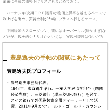
最後に今後の価格下げリスクもまとめておく。
―バーナンキ(次期ＦＲＢ議長)が物価上昇率を越えるペースで
利上げを進め、実質金利が大幅にプラスへ転じるケース。
―中国経済のスローダウン、或いはオーバーキル(締めすぎ)な
どだが、現実的シナリオかといえば、実現可能性は低いだろ
う。
結局、米国人が過剰消費、過小貯蓄を反省し、中国が過剰貯
豊島逸夫の手帖の閲覧にあたって
蓄、過小消費を反省し、それぞれが国民のライフスタイルを
変化、向上させないと双子の赤字のような根の深い構造要因
豊島逸夫氏プロフィール
は解決しないのだ。
豊島逸夫事務所代表。
ここまで来ると、とにかく５００ドルの声を聞かないと収ま
1948年、東京都生まれ。一橋大学経済学部卒（国際
らないだろう。そして、５００ドルになれば、オーバーシュ
経済専攻）。三菱銀行（現三菱UFJ銀行）を経て、
ートが起きる。しかし、５００ドルで落ち着くには未だ時間
スイス銀行で外国為替貴金属ディーラーとして活
がかかる。乱高下を経て、やがて新たな需給均衡点として５
躍。2011年9月までワールド・ゴールド・カウンシ
００ドルに収斂しよう。