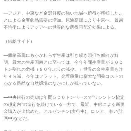
―アジア、中東など金選好度の強い地域へ所得が移転したこ
とによる金宝飾品需要の増加。原油高騰により中東へ、貿易
不均衡によりアジアへの世界的な所得再配分効果による。
（供給サイド）
―価格高騰にもかかわらず生産は引き続き頭打ち傾向が鮮
明。最大の生産国南アに至っては、今年年間生産量が３００
トン割れの危機（８０年ぶりの減少。）世界の金生産量も昨
年４％減、今年はフラット。金埋蔵量は膨大な開発コストの
かかる過酷な自然環境のなかにしか残っていない。
―中央銀行の売却は年間５００トンペースで"ワシントン協定
の想定内"の進行を続けている一方で、最近、中銀による新規
金購入が出始めた。アルゼンチン(実行中)、ロシア、南ア(計
画中)などだ。