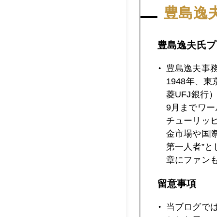
2011年05月2
豊島逸
豊島逸夫氏プ
2011年05月2
豊島逸夫事
1948年、
2011年05月1
菱UFJ銀行
9月までワ
チューリッ
2011年05月1
金市場や国
第一人者”
章にファン
2011年05月1
留意事項
当ブログで
2011年05月1