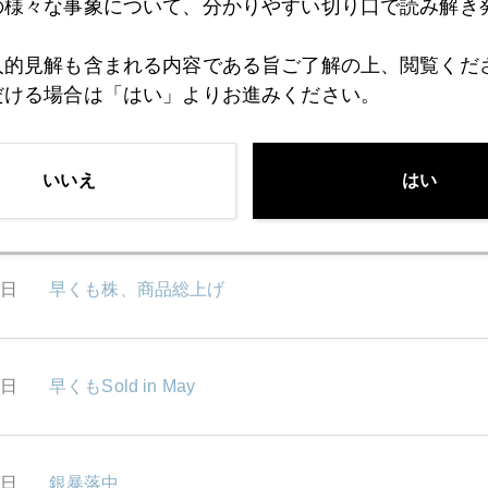
の様々な事象について、分かりやすい切り口で読み解き
人的見解も含まれる内容である旨ご了解の上、閲覧くだ
だける場合は「はい」よりお進みください。
2日
ドル高、商品安
いいえ
はい
1日
楽観論で育つ株式、悲観論で育つ債券
0日
早くも株、商品総上げ
6日
早くもSold in May
2日
銀暴落中