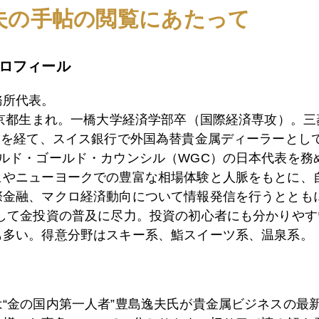
4日
２０１１年１－３月期 金需給動向
夫の手帖の閲覧にあたって
ロフィール
3日
ギリシア危機最新事情
務所代表。
東京都生まれ。一橋大学経済学部卒（国際経済専攻）。
9日
グローバル運用トレンド
）を経て、スイス銀行で外国為替貴金属ディーラーとして
ールド・ゴールド・カウンシル（WGC）の日本代表を務
ヒやニューヨークでの豊富な相場体験と人脈をもとに、
8日
ソロスの影響ソロリ
際金融、マクロ経済動向について情報発信を行うとともに
として金投資の普及に尽力。投資の初心者にも分かりやす
も多い。得意分野はスキー系、鮨スイーツ系、温泉系。
7日
ソロス金売却確認
は“金の国内第一人者”豊島逸夫氏が貴金属ビジネスの最
6日
ユーロが台風の目