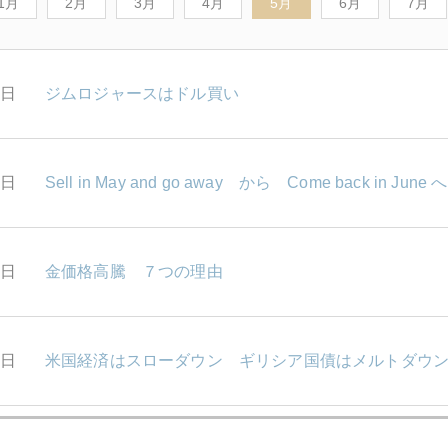
1月
2月
3月
4月
5月
6月
7月
1日
ジムロジャースはドル買い
0日
Sell in May and go away から Come back in June へ
7日
金価格高騰 ７つの理由
5日
米国経済はスローダウン ギリシア国債はメルトダウ