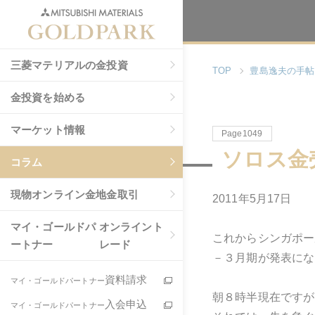
三菱マテリアルの金投資
TOP
豊島逸夫の手帖
金投資を始める
マーケット情報
Page1049
ソロス金
コラム
現物
オンライン金地金取引
2011年5月17日
マイ・ゴールドパ
オンライント
これからシンガポー
ートナー
レード
－３月期が発表にな
資料請求
マイ・ゴールドパートナー
朝８時半現在ですが
入会申込
マイ・ゴールドパートナー