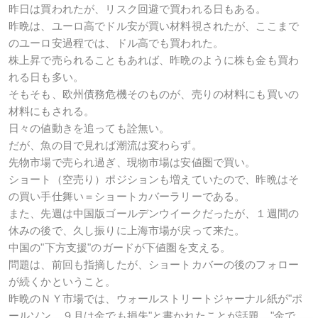
昨日は買われたが、リスク回避で買われる日もある。
昨晩は、ユーロ高でドル安が買い材料視されたが、ここまで
のユーロ安過程では、ドル高でも買われた。
株上昇で売られることもあれば、昨晩のように株も金も買わ
れる日も多い。
そもそも、欧州債務危機そのものが、売りの材料にも買いの
材料にもされる。
日々の値動きを追っても詮無い。
だが、魚の目で見れば潮流は変わらず。
先物市場で売られ過ぎ、現物市場は安値圏で買い。
ショート（空売り）ポジションも増えていたので、昨晩はそ
の買い手仕舞い＝ショートカバーラリーである。
また、先週は中国版ゴールデンウイークだったが、１週間の
休みの後で、久し振りに上海市場が戻って来た。
中国の"下方支援"のガードが下値圏を支える。
問題は、前回も指摘したが、ショートカバーの後のフォロー
が続くかということ。
昨晩のＮＹ市場では、ウォールストリートジャーナル紙が"ポ
ールソン ９月は金でも損失"と書かれたことが話題。"金で