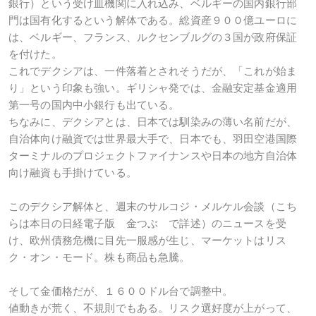
銀行）という受け皿機関に入れ込み、ベルギーの国内銀行部
門は国有化するという解体である。総資産９００億ユーロに
は、ベルギー、フランス、ルクセンブルグの３国が政府保証
を付けた。
これでデクシアは、一件落着とされそうだが、「これが始ま
り」という印象も強い。ギリシャ発では、金融安定基金適用
第一号の国内中小銀行も出ている。
ちなみに、デクシアとは、日本では馴染みの薄い名前だが、
自治体向け融資では世界最大手で、日本でも、羽田空港国際
ターミナルのプロジェクトファイナンスや日本の地方自治体
向け融資も手掛けている。
このデクシア解体と、週末のサルコジ・メルケル会談（こち
らは本日の日経電子版 金つぶ で詳述）のニュースを受
け、欧州債務危機に目先一服感が生じ、マーケットはリス
ク・オン・モード。株も商品も急騰。
そして金価格だが、１６００ドル台で調整中。
値動きが荒く、不規則でもある。リスク選好度が上がって、