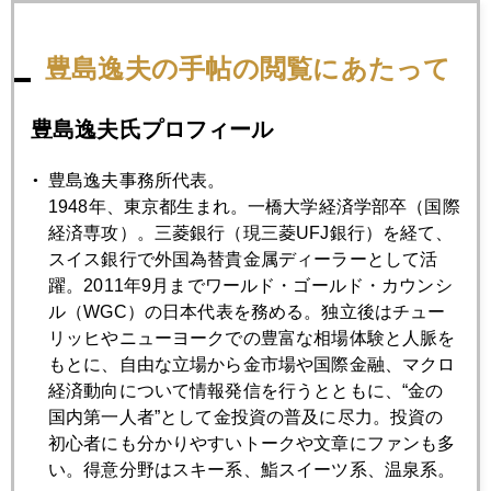
も"というのは、中国森林やバンカメ株などで巨額の損失を出
した後だから。"ポールソンが金売り"という噂でも出そうな雰
豊島逸夫の手帖の閲覧にあたって
囲気だが、ポールソンというヘッジファンドは、年金や大学
基金の保有者が多いので、解約殺到ということにはなるま
豊島逸夫氏プロフィール
い。
豊島逸夫事務所代表。
それから、"カタールのＳＷＦ（政府系ファンド）が、ギリシ
1948年、東京都生まれ。一橋大学経済学部卒（国際
ャ金鉱山に５０億ドル投資"というニュースも目を引いた。金
経済専攻）。三菱銀行（現三菱UFJ銀行）を経て、
ＥＴＦ人気に押されて、金鉱株セクターの値動きが低迷（ア
スイス銀行で外国為替貴金属ディーラーとして活
ンダーパフォーム）していたので、割安感を感じたようだ。
躍。2011年9月までワールド・ゴールド・カウンシ
ル（WGC）の日本代表を務める。独立後はチュー
最後に、１０月８日の広島セミナーは、定員６０名に出席率
リッヒやニューヨークでの豊富な相場体験と人脈を
１０５％という大盛況。広島で補助椅子まで出すのは初め
もとに、自由な立場から金市場や国際金融、マクロ
て。大阪、香川、福岡など遠方からも。筆者としても独立後
経済動向について情報発信を行うとともに、“金の
初の個人投資家向けセミナー。殆どがブログ読者なので、２
国内第一人者”として金投資の普及に尽力。投資の
時間喋って中締め後、ほぼ全員居残りで、更に１時間ほど雑
初心者にも分かりやすいトークや文章にファンも多
談しました。皆さんから色々差し入れ頂いて感謝！連休中
い。得意分野はスキー系、鮨スイーツ系、温泉系。
に、あらかた家族と平らげました（笑）。