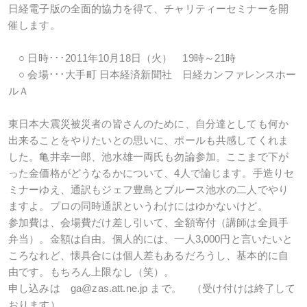
日経電子版の全面的協力を得て、チャリティーセミナーを開
催します。
○ 日時･･･2011年10月18日（火） 19時～21時
○ 会場･･･大手町 日本経済新聞社 日経カンファレンスホー
ルＡ
東日本大震災被災者の皆さんのために、自分達としても何か
出来ることをやりたいとの思いに、ポールも共感してくれま
した。亀井幸一郎、池水雄一両氏も勿論参加。ここまで下が
った金価格がどうなるかについて、4人で論じます。手造りセ
ミナーゆえ、通訳もジェフ豊島とブルース池水の二人でやり
ますよ。プロの同時通訳というわけにはゆかないけど。
参加費は、会場費だけ差し引いて、全額寄付（講師は全員手
弁当）。金額は自由。個人的には、一人3,000円と言いたいと
ころなれど、懐具合には個人差もあるだろうし、基本的に自
由です。もちろん上限なし（笑）。
申し込みは ga@zas.att.ne.jp まで。 （受け付けは終了して
おります）