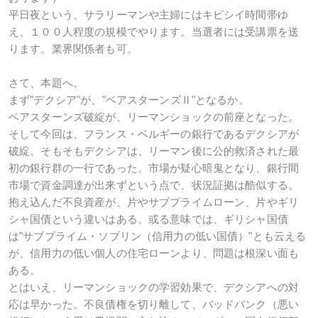
平日夜という、サラリーマンや主婦にはキビシイ時間帯ゆ
え、１００人程度の規模でやります。当選者には受講票を送
ります。業界関係者も可。
さて、本題へ。
まず"デクシア"が、"ベアスターンズⅡ"となるか。
ベアスターンズ破綻が、リーマンショックの前座となった。
そして今回は、フランス・ベルギーの銀行であるデクシアが
破綻。そもそもデクシアは、リーマン後に公的救済された最
初の銀行群の一行であった。市場が疑心暗鬼となり、銀行間
市場で資金調達が出来ずという点で、状況証拠は酷似する。
抱え込んだ不良資産が、片やサブプライムローン、片やギリ
シャ国債という違いはある。或る意味では、ギリシャ国債
は"サブプライム・ソブリン（信用力の低い国債）"とも云える
が、信用力の低い個人の住宅ローンより、問題は根深い面も
ある。
とはいえ、リーマンショックの学習効果で、デクシアへの対
応は早かった。不良債権を切り離して、バッドバンク（悪い