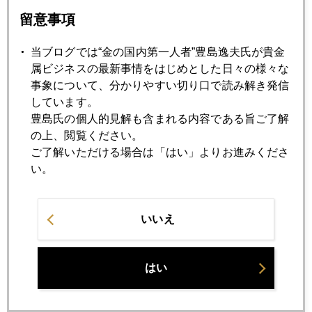
テーマは"金下げのシナリオ"。タイトルはドキッとするかもし
留意事項
れないけど、筆者の見解はこれまで書いてきたとおりだか
ら。ただ、最近は、下げに関する質問が圧倒的に多いので。
当ブログでは“金の国内第一人者”豊島逸夫氏が貴金
なお、日経ヴェリタス今週号の「ひとクロスワード」連載第
属ビジネスの最新事情をはじめとした日々の様々な
３回目には、新事務所での写真とか、スイス銀行時代のトレ
事象について、分かりやすい切り口で読み解き発信
ーディングルームでの写真も掲載されています。読んでみて
しています。
くださいな。
豊島氏の個人的見解も含まれる内容である旨ご了解
の上、閲覧ください。
ご了解いただける場合は「はい」よりお進みくださ
い。
2011年
1月
2月
3月
4月
5月
6月
いいえ
7月
9月
10月
11月
12月
はい
2011年10月31日
イタリア出身のＥＣＢ総裁デビュー