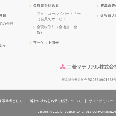
金投資を始める
豊島逸夫
マイ・ゴールドパートナー
投資
金投資入
（会員制サービス）
ての金投
金現物取引（金地金・金
貨）
マーケット情報
強み
東京都公安委員会 第303319601852
錬事業者として
弊社の社名を名乗る勧誘について
サイトポリシー
Copyright © 2020 MITSUBISHI MATERIALS CORPORATION.
A