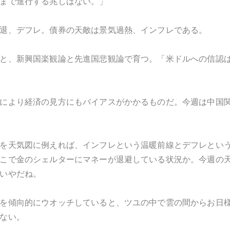
まで進行する兆しはない。」
退、デフレ。債券の天敵は景気過熱、インフレである。
と、新興国楽観論と先進国悲観論で育つ。「米ドルへの信認
により経済の見方にもバイアスがかかるものだ。今週は中国
を天気図に例えれば、インフレという温暖前線とデフレとい
こで金のシェルターにマネーが退避している状況か。今週の
いやだね。
を傾向的にウオッチしていると、ツユの中で雲の間からお日
ない。