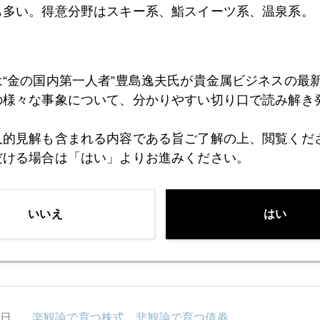
も多い。得意分野はスキー系、鮨スイーツ系、温泉系。
8日
ソロスの影響ソロリ
は“金の国内第一人者”豊島逸夫氏が貴金属ビジネスの最
の様々な事象について、分かりやすい切り口で読み解き
7日
ソロス金売却確認
人的見解も含まれる内容である旨ご了解の上、閲覧くだ
だける場合は「はい」よりお進みください。
6日
ユーロが台風の目
いいえ
はい
2日
ドル高、商品安
1日
楽観論で育つ株式、悲観論で育つ債券