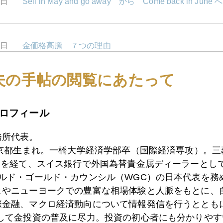
0日
Sell in May and go away から Come back in June へ
7日
金価格高騰 ７つの理由
夫の手帖の閲覧にあたって
5日
米国経済はスローダウン ギリシア国債はメルトダウ
ロフィール
4日
２０１１年１－３月期 金需給動向
務所代表。
東京都生まれ。一橋大学経済学部卒（国際経済専攻）。
）を経て、スイス銀行で外国為替貴金属ディーラーとして
ールド・ゴールド・カウンシル（WGC）の日本代表を務
3日
ギリシア危機最新事情
ヒやニューヨークでの豊富な相場体験と人脈をもとに、
際金融、マクロ経済動向について情報発信を行うとともに
として金投資の普及に尽力。投資の初心者にも分かりやす
9日
グローバル運用トレンド