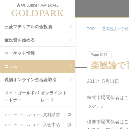
三菱マテリアルの金投資
TOP
豊島逸夫の手帖
金投資を始める
マーケット情報
Page1046
楽観論で
コラム
現物
オンライン金地金取引
2011年5月11日
マイ・ゴールドパ
オンライント
株式市場関係者はこ
ートナー
レード
らか。」
資料請求
マイ・ゴールドパートナー
債券市場関係者はこ
入会申込
マイ・ゴールドパートナー