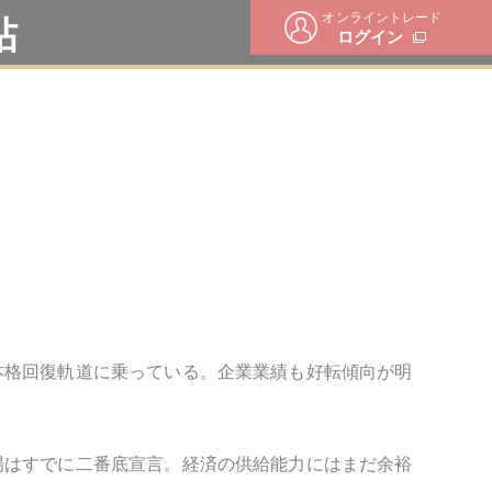
オンライントレード
帖
ログイン
本格回復軌道に乗っている。企業業績も好転傾向が明
場はすでに二番底宣言。経済の供給能力にはまだ余裕