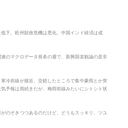
は低下。欧州財政危機は悪化。中国インド経済は成
関連のマクロデータ発表の週で、新興国楽観論の是非
う寒冷前線が接近、交錯したところで集中豪雨とか突
天気予報は雨続きだが、梅雨前線みたいにシトシト状
様がのぞきつつあるのだけど、どうもスッキリ、ツユ