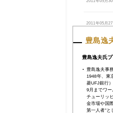
2011年05月3
2011年05月2
豊島逸
2011年05月2
豊島逸夫氏プ
2011年05月2
豊島逸夫事
1948年、
菱UFJ銀行
9月までワ
2011年05月2
チューリッ
金市場や国
第一人者”
2011年05月1