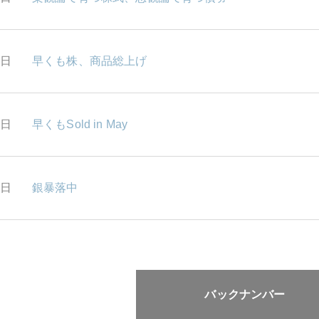
0日
早くも株、商品総上げ
6日
早くもSold in May
2日
銀暴落中
バックナンバー