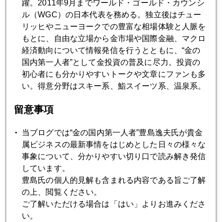
躍。2011年9月までワールド・ゴールド・カウンシ
2011年12月15日
ル（WGC）の日本代表を務める。独立後はチュー
劇場のシンドローム 金急落の真相
リッヒやニューヨークでの豊富な相場体験と人脈を
もとに、自由な立場から金市場や国際金融、マクロ
2011年12月14日
経済動向について情報発信を行うとともに、“金の
金下落加速中
国内第一人者”として金投資の普及に尽力。投資の
初心者にも分かりやすいトークや文章にファンも多
い。得意分野はスキー系、鮨スイーツ系、温泉系。
2011年12月13日
金急落の理由
留意事項
当ブログでは“金の国内第一人者”豊島逸夫氏が貴金
2011年12月12日
属ビジネスの最新事情をはじめとした日々の様々な
EUサミットを終えて
事象について、分かりやすい切り口で読み解き発信
しています。
豊島氏の個人的見解も含まれる内容である旨ご了解
2011年12月09日
の上、閲覧ください。
信用収縮とインドルピー安が頭を抑える展開
ご了解いただける場合は「はい」よりお進みくださ
い。