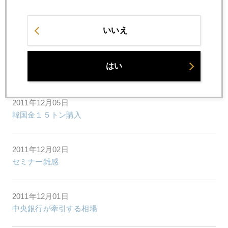
2011年12月07日
豊島逸夫・亀井幸一郎共著発売
いいえ
2011年12月06日
はい
独仏格下げ方向で見直しの報で金急落
2011年12月05日
韓国金１５トン購入
2011年12月02日
セミナー雑感
2011年12月01日
中央銀行が牽引する相場