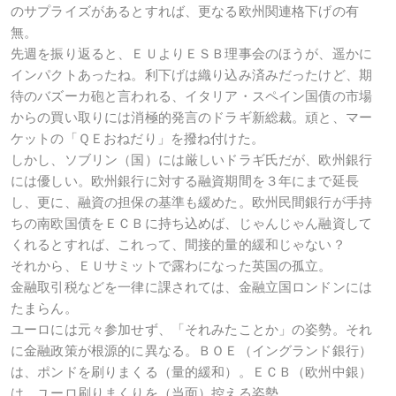
のサプライズがあるとすれば、更なる欧州関連格下げの有
無。
先週を振り返ると、ＥＵよりＥＳＢ理事会のほうが、遥かに
インパクトあったね。利下げは織り込み済みだったけど、期
待のバズーカ砲と言われる、イタリア・スペイン国債の市場
からの買い取りには消極的発言のドラギ新総裁。頑と、マー
ケットの「ＱＥおねだり」を撥ね付けた。
しかし、ソブリン（国）には厳しいドラギ氏だが、欧州銀行
には優しい。欧州銀行に対する融資期間を３年にまで延長
し、更に、融資の担保の基準も緩めた。欧州民間銀行が手持
ちの南欧国債をＥＣＢに持ち込めば、じゃんじゃん融資して
くれるとすれば、これって、間接的量的緩和じゃない？
それから、ＥＵサミットで露わになった英国の孤立。
金融取引税などを一律に課されては、金融立国ロンドンには
たまらん。
ユーロには元々参加せず、「それみたことか」の姿勢。それ
に金融政策が根源的に異なる。ＢＯＥ（イングランド銀行）
は、ポンドを刷りまくる（量的緩和）。ＥＣＢ（欧州中銀）
は、ユーロ刷りまくりを（当面）控える姿勢。