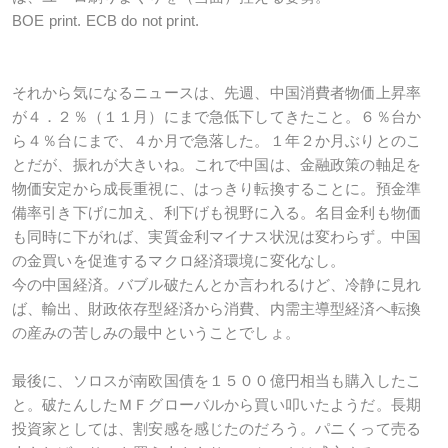
BOE print. ECB do not print.
それから気になるニュースは、先週、中国消費者物価上昇率
が４．２％（１１月）にまで急低下してきたこと。６％台か
ら４％台にまで、４か月で急落した。１年２か月ぶりとのこ
とだが、振れが大きいね。これで中国は、金融政策の軸足を
物価安定から成長重視に、はっきり転換することに。預金準
備率引き下げに加え、利下げも視野に入る。名目金利も物価
も同時に下がれば、実質金利マイナス状況は変わらず。中国
の金買いを促進するマクロ経済環境に変化なし。
今の中国経済。バブル破たんとか言われるけど、冷静に見れ
ば、輸出、財政依存型経済から消費、内需主導型経済へ転換
の産みの苦しみの最中ということでしょ。
最後に、ソロスが南欧国債を１５００億円相当も購入したこ
と。破たんしたＭＦグローバルから買い叩いたようだ。長期
投資家としては、割安感を感じたのだろう。パニくって売る