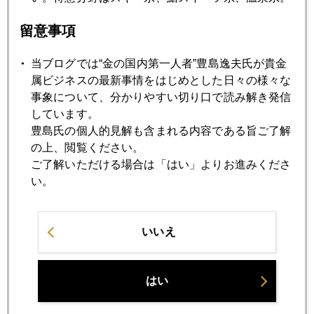
2011年12月16日
金は未だ下げ足りず ジム・ロジャース氏
留意事項
当ブログでは“金の国内第一人者”豊島逸夫氏が貴金
2011年12月15日
属ビジネスの最新事情をはじめとした日々の様々な
劇場のシンドローム 金急落の真相
事象について、分かりやすい切り口で読み解き発信
しています。
豊島氏の個人的見解も含まれる内容である旨ご了解
2011年12月14日
の上、閲覧ください。
金下落加速中
ご了解いただける場合は「はい」よりお進みくださ
い。
2011年12月13日
金急落の理由
いいえ
2011年12月12日
EUサミットを終えて
はい