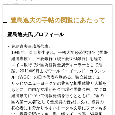
年の瀬にＰＣダウン
豊島逸夫の手帖の閲覧にあたって
2011年12月26日
2011年 金の10大ニュース
豊島逸夫氏プロフィール
2011年12月22日
豊島逸夫事務所代表。
ECB大盤振る舞いを見透かす市場
1948年、東京都生まれ。一橋大学経済学部卒（国際
経済専攻）。三菱銀行（現三菱UFJ銀行）を経て、
スイス銀行で外国為替貴金属ディーラーとして活
2011年12月21日
躍。2011年9月までワールド・ゴールド・カウンシ
株も金も急騰
ル（WGC）の日本代表を務める。独立後はチュー
リッヒやニューヨークでの豊富な相場体験と人脈を
もとに、自由な立場から金市場や国際金融、マクロ
2011年12月19日
経済動向について情報発信を行うとともに、“金の
金正日死去
国内第一人者”として金投資の普及に尽力。投資の
初心者にも分かりやすいトークや文章にファンも多
い。得意分野はスキー系、鮨スイーツ系、温泉系。