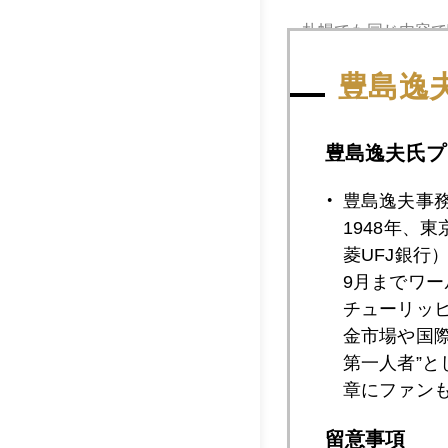
札幌でも同じ内容で
から名古屋でのチャ
豊島逸
っと気がかりになっ
最後にジンクスとい
豊島逸夫氏プ
週は途端に急騰。ジ
なテクニカル・ファ
豊島逸夫事
1948年、
菱UFJ銀行
9月までワ
チューリッ
金市場や国
第一人者”
章にファン
留意事項