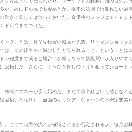
スク資産として売られたり。マーケットの解釈は猫の目のよ
多い。故にドル高でも金高とか、従来の法則では測れない展
の動きに関しては放っておいた。金価格のレンジは１４８０
０ドル台までつけた。
くべきことは、ＮＹ先物買い残高が先週、リーマンショック
では、その後さらに減少したと見られること。ということは
トン程度まで減ると地合いが軽くなって新規買いが入りやす
は反転した。さらに、もうひと押しの下げを狙ってショート
、株式にマネーが戻り始めた。まだ半信半疑という感じなれ
役者扱いとなり）、当面のギリシア、ジャパンの不安定要素
計。ここで当面の流れが確認されるか否定されるか。毎月お