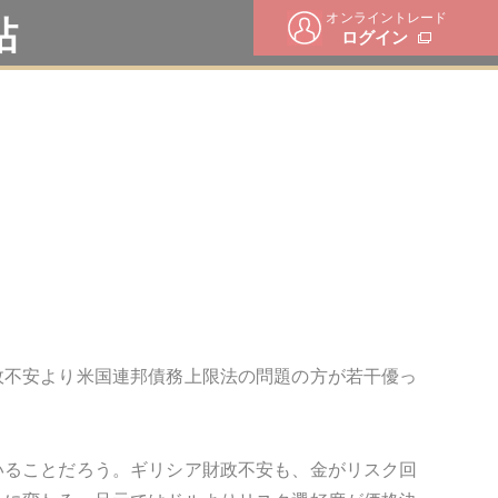
オンライントレード
帖
ログイン
政不安より米国連邦債務上限法の問題の方が若干優っ
いることだろう。ギリシア財政不安も、金がリスク回