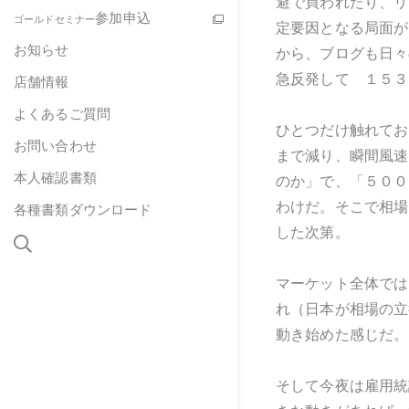
避で買われたり、リ
参加申込
ゴールドセミナー
定要因となる局面が
お知らせ
から、ブログも日々
急反発して １５３
店舗情報
よくあるご質問
ひとつだけ触れてお
お問い合わせ
まで減り、瞬間風速
本人確認書類
のか」で、「５００
わけだ。そこで相場
各種書類ダウンロード
した次第。
マーケット全体では
れ（日本が相場の立
動き始めた感じだ。
そして今夜は雇用統