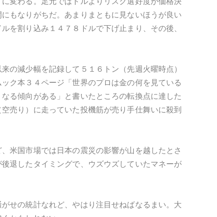
うに変わる。足元ではドルよりリスク選好度が価格決
開にもなりがちだ。あまりまともに見ないほうが良い
ドルを割り込み１４７８ドルで下げ止まり、その後、
以来の減少幅を記録して５１６トン（先週火曜時点）
ムック本３４ページ「世界のプロは金の何を見ている
くなる傾向がある」と書いたところの転換点に達した
（空売り）に走っていた投機筋が売り手仕舞いに殺到
ど、米国市場では日本の震災の影響が山を越したとさ
が後退したタイミングで、ウズウズしていたマネーが
騒がせの統計なれど、やはり注目せねばなるまい。大