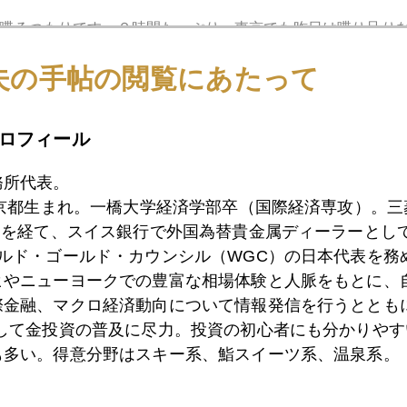
喋るつもりです。２時間たっぷり。東京でも昨日は喋り足り
リティーセミナーが当方の御用繁多で（その理由はいずれ分
夫の手帖の閲覧にあたって
ていたこと。実行しますよ。
うのはあるもので、私の場合、過去４回出版して、その直後
ロフィール
ェフのセミナー・インデックスは生きていたようです。出版
クターになっています（笑）。
務所代表。
東京都生まれ。一橋大学経済学部卒（国際経済専攻）。
）を経て、スイス銀行で外国為替貴金属ディーラーとして
ールド・ゴールド・カウンシル（WGC）の日本代表を務
ヒやニューヨークでの豊富な相場体験と人脈をもとに、
際金融、マクロ経済動向について情報発信を行うとともに
として金投資の普及に尽力。投資の初心者にも分かりやす
も多い。得意分野はスキー系、鮨スイーツ系、温泉系。