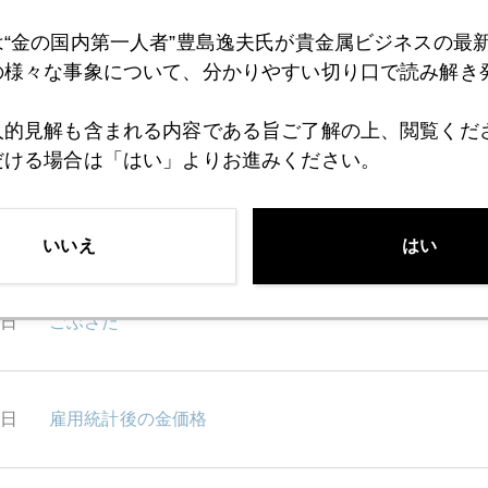
は“金の国内第一人者”豊島逸夫氏が貴金属ビジネスの最
の様々な事象について、分かりやすい切り口で読み解き
人的見解も含まれる内容である旨ご了解の上、閲覧くだ
だける場合は「はい」よりお進みください。
1月
2月
3月
4月
5月
6月
7月
いいえ
はい
1日
ごぶさた
1日
雇用統計後の金価格