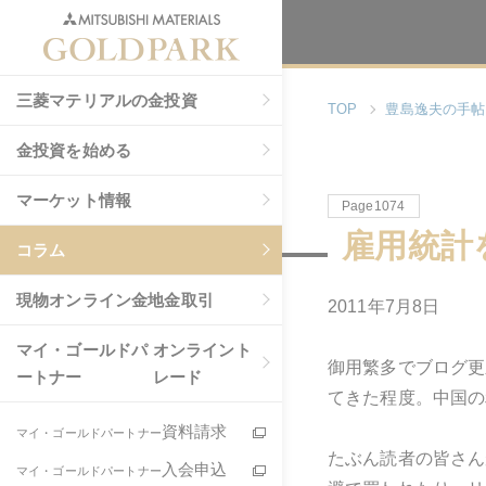
三菱マテリアルの金投資
TOP
豊島逸夫の手帖
金投資を始める
マーケット情報
Page1074
雇用統計
コラム
現物
オンライン金地金取引
2011年7月8日
マイ・ゴールドパ
オンライント
御用繁多でブログ更
ートナー
レード
てきた程度。中国の
資料請求
マイ・ゴールドパートナー
たぶん読者の皆さん
入会申込
マイ・ゴールドパートナー