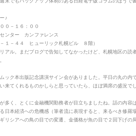
週末でもバックアップ体制のある日経電子版コラムのほうで
ー♪
００－１６：００
センター カンファレンス
－１－４４ ヒューリック札幌ビル ８階）
リアル。まだブログで告知してなかったけど、札幌地区の読
。
ムック本出版記念講演サイン会がありました。平日の丸の内
い来てくれるものかしらと思っていたら、ほぼ満席の盛況で
が多く、とくに金融機関勤務者が目立ちましたね。話の内容
る日本経済への危機感（筆者流に表現すると、来るべき修羅
ギリシアへの鳥の目での変遷、金価格が魚の目で２回下げの