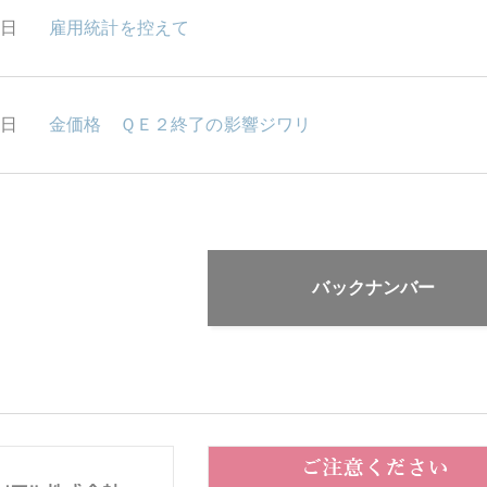
8日
雇用統計を控えて
1日
金価格 ＱＥ２終了の影響ジワリ
バックナンバー