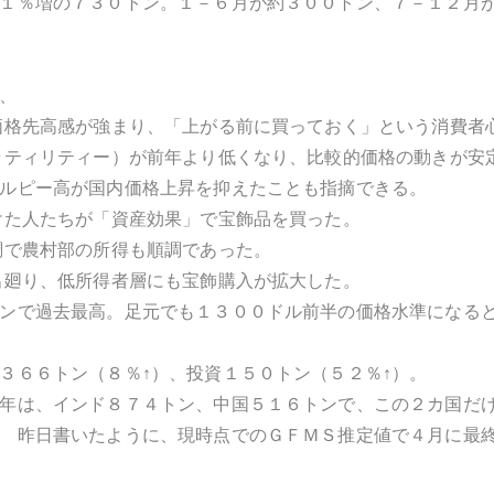
１％増の７３０トン。１－６月が約３００トン、７－１２月が約
、
価格先高感が強まり、「上がる前に買っておく」という消費者
ラティリティー）が前年より低くなり、比較的価格の動きが安
ルピー高が国内価格上昇を抑えたことも指摘できる。
けた人たちが「資産効果」で宝飾品を買った。
調で農村部の所得も順調であった。
出廻り、低所得者層にも宝飾購入が拡大した。
ンで過去最高。足元でも１３００ドル前半の価格水準になる
３６６トン（８％↑）、投資１５０トン（５２％↑）。
年は、インド８７４トン、中国５１６トンで、この２カ国だ
 昨日書いたように、現時点でのＧＦＭＳ推定値で４月に最