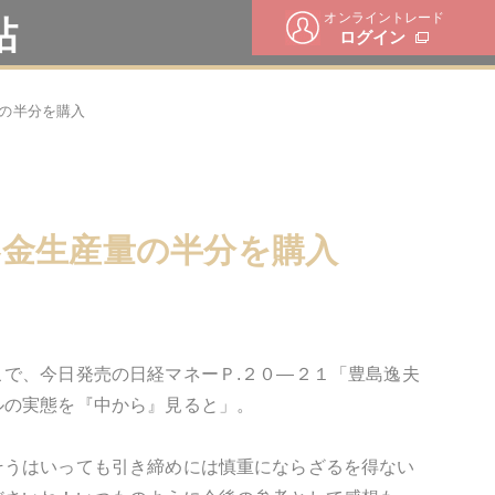
オンライントレード
帖
ログイン
の半分を購入
界金生産量の半分を購入
で、今日発売の日経マネーＰ.２０―２１「豊島逸夫
ルの実態を『中から』見ると」。
そうはいっても引き締めには慎重にならざるを得ない