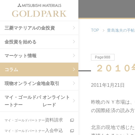
三菱マテリアルの金投資
TOP
豊島逸夫の手帖
金投資を始める
マーケット情報
Page988
２０１０
コラム
現物
オンライン金地金取引
2011年1月21日
マイ・ゴールドパ
オンライント
昨晩のＮＹ市場は、
ートナー
レード
の国際経済の読み方
資料請求
マイ・ゴールドパートナー
北京の現地で感じた
入会申込
マイ・ゴールドパートナー