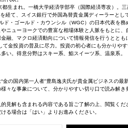
東京都生まれ。一橋大学経済学部卒（国際経済専攻）。
）を経て、スイス銀行で外国為替貴金属ディーラーとして
5日
ドル安、金安
ールド・ゴールド・カウンシル（WGC）の日本代表を務
ヒやニューヨークでの豊富な相場体験と人脈をもとに、
際金融、マクロ経済動向について情報発信を行うとともに
として金投資の普及に尽力。投資の初心者にも分かりやす
4日
膨張するマネー 限りある資源
も多い。得意分野はスキー系、鮨スイーツ系、温泉系。
1日
２０１０年 インドと中国の２カ国で世界金生産量の
は“金の国内第一人者”豊島逸夫氏が貴金属ビジネスの最
の様々な事象について、分かりやすい切り口で読み解き
0日
G2サミット
人的見解も含まれる内容である旨ご了解の上、閲覧くだ
だける場合は「はい」よりお進みください。
9日
発展途上国向け融資額で中国が世銀を抜く