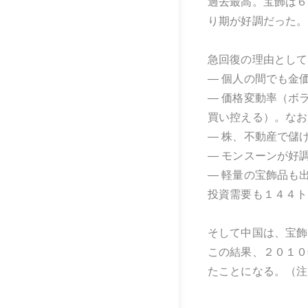
過去最高。宝飾は６
り期が好調だった。
急回復の理由として
― 個人の間でも金
― 価格変動率（ボ
買い控える）。なお
― 株、不動産で儲
― モンスーンが好
― 軽量の宝飾品も
投資需要も１４４ト
そして中国は、宝飾
この結果、２０１０
たことになる。（注