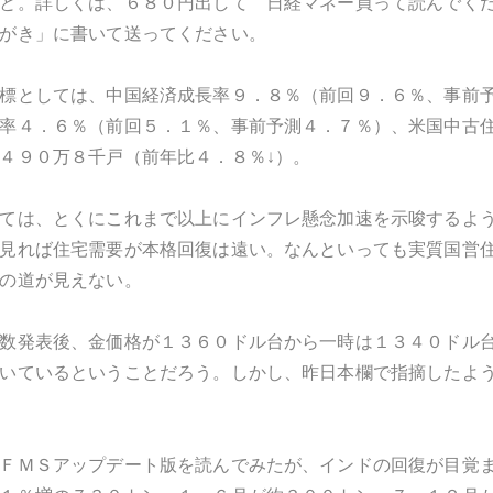
と。詳しくは、６８０円出して 日経マネー買って読んでく
がき」に書いて送ってください。
標としては、中国経済成長率９．８％（前回９．６％、事前
率４．６％（前回５．１％、事前予測４．７％）、米国中古住
４９０万８千戸（前年比４．８％↓）。
ては、とくにこれまで以上にインフレ懸念加速を示唆するよ
見れば住宅需要が本格回復は遠い。なんといっても実質国営
の道が見えない。
数発表後、金価格が１３６０ドル台から一時は１３４０ドル
いているということだろう。しかし、昨日本欄で指摘したよ
ＦＭＳアップデート版を読んでみたが、インドの回復が目覚