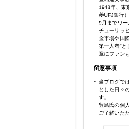
1948年、
菱UFJ銀行
2011年01月2
9月までワ
チューリッ
金市場や国
第一人者”
2011年01月2
章にファン
留意事項
2011年01月2
当ブログで
とした日々
す。
2011年01月2
豊島氏の個
ご了解いた
2011年01月1