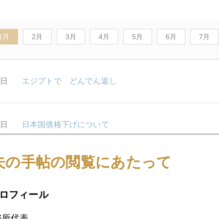
1月
2月
3月
4月
5月
6月
7月
1日
エジプトで どんでん返し
8日
日本国債格下げについて
夫の手帖の閲覧にあたって
7日
バーナンキ医師団 ステロイド注入継続を決定
ロフィール
6日
マーケットの身辺整理
務所代表。