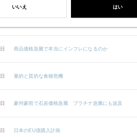
いいえ
はい
8日
通貨安競争に変化の兆し
7日
商品価格急騰で本当にインフレになるのか
4日
量的と質的な食糧危機
3日
豪州豪雨で石炭価格急騰 プラチナ急騰にも波及
2日
日本のEU債購入計画