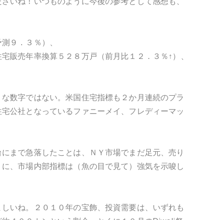
ださいね！いつものように今後の参考として感想も、
予測９．３％）、
宅販売年率換算５２８万戸（前月比１２．３％↑）、
うな数字ではない。米国住宅指標も２か月連続のプラ
住宅公社となっているファニーメイ、フレディーマッ
台にまで急落したことは、ＮＹ市場でまだ足元、売り
うに、市場内部指標は（魚の目で見て）強気を示唆し
ましいね。２０１０年の宝飾、投資需要は、いずれも