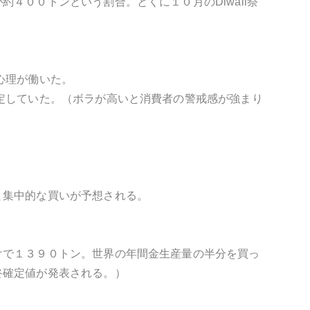
４００トンという割合。とくに１０月のDiwali祭
心理が働いた。
定していた。（ボラが高いと消費者の警戒感が強まり
と集中的な買いが予想される。
けで１３９０トン。世界の年間金生産量の半分を買っ
終確定値が発表される。）