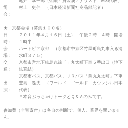
亀井 幸一郎（金融・貴金属アナリスト、MSI代表）
司
村上 史佳 （日本経済新聞社商品部記者）
会：
★ 京都会場（募集１００名）
日
２０１１年４月１６日（土） 午後２時―４時 開場
時：
１時半
会
ハートピア京都 （京都市中京区竹屋町烏丸東入る清
場：
水町３７５）
交
京都市営地下鉄烏丸線「」丸太町下車５番出口（地下
通：
鉄直結）
京都市バス、京都バス、ＪＲバス「烏丸丸太町」下車
出
豊島 逸夫 （ワールド ゴールド カウンシル日本
演：
代表）
＊本音ぶっちゃけトークとＱ＆Ａのみです。
参加費（全額寄付）は各自の判断で。個人、業界を問いませ
ん。