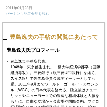
2011年04月28日
バーナンキ記者会見を読む
2011年04月27日
Sell in May and go away 再び？
豊島逸夫の手帖の閲覧にあたって
豊島逸夫氏プロフィール
2011年04月26日
トウモロコシ急騰で 離婚が急増するワケ
豊島逸夫事務所代表。
1948年、東京都生まれ。一橋大学経済学部卒（国際
経済専攻）。三菱銀行（現三菱UFJ銀行）を経て、
2011年04月25日
スイス銀行で外国為替貴金属ディーラーとして活
日経電子版コラム開始
躍。2011年9月までワールド・ゴールド・カウンシ
ル（WGC）の日本代表を務める。独立後はチュー
リッヒやニューヨークでの豊富な相場体験と人脈を
2011年04月22日
もとに、自由な立場から金市場や国際金融、マクロ
Jカーブでジャスミン革命を読む