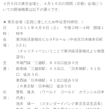
４月９日の東京会場と、４月１６日の関西（京都）会場につ
いての開催概要は以下の通りです。
★ 東京会場（定員に達したため申込受付締切。）
日
２０１１年４月９日（土） 午後２時―４時 開場１
時：
時半
会
東洋経済新報社ビル９Fホール（中央区日本橋本石町
場：
1-2-1）
（チャリティーということで東洋経済新報社より無償
貸与）
交
半蔵門線「三越駅」Ｂ３出口徒歩０分
通：
銀座線「三越前駅」Ａ３出口、「日本橋駅」Ａ１出
口、徒歩３分、
東西線「日本橋駅」Ａ１出口徒歩３分
ＪＲ東京駅・日本橋口 徒歩５分
出
豊島 逸夫 （ワールド ゴールド カウンシル日本
演：
代表）
池水 雄一 （スタンダードバンク東京支店支店長）