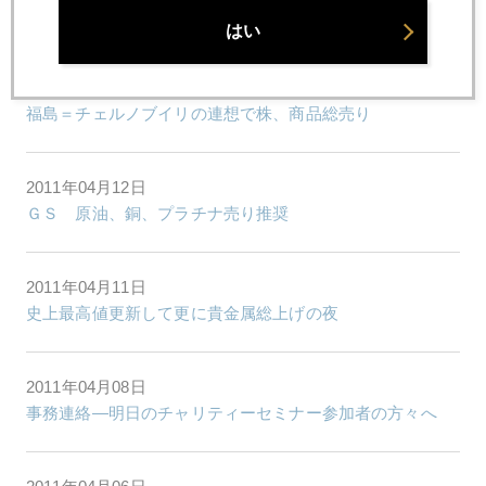
ＧＦＭＳ 短期では１３００ドル台後半への調整売り予測
はい
2011年04月13日
福島＝チェルノブイリの連想で株、商品総売り
2011年04月12日
ＧＳ 原油、銅、プラチナ売り推奨
2011年04月11日
史上最高値更新して更に貴金属総上げの夜
2011年04月08日
事務連絡―明日のチャリティーセミナー参加者の方々へ