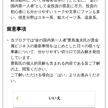
経済動向について情報発信を行うとともに、“金の
国内第一人者”として金投資の普及に尽力。投資の
2011年04月21日
初心者にも分かりやすいトークや文章にファンも多
ジャパン・パッシング
い。得意分野はスキー系、鮨スイーツ系、温泉系。
留意事項
2011年04月20日
金１５００ドル
当ブログでは“金の国内第一人者”豊島逸夫氏が貴金
属ビジネスの最新事情をはじめとした日々の様々な
事象について、分かりやすい切り口で読み解き発信
2011年04月19日
しています。
米国国債見通し下げの衝撃
豊島氏の個人的見解も含まれる内容である旨ご了解
の上、閲覧ください。
ご了解いただける場合は「はい」よりお進みくださ
2011年04月18日
い。
ドル不安だけどユーロも不安＆復興支援セミナーin博多の
お知らせ！
いいえ
2011年04月15日