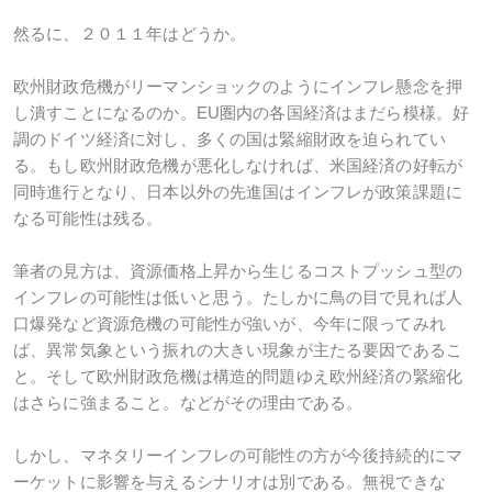
然るに、２０１１年はどうか。
欧州財政危機がリーマンショックのようにインフレ懸念を押
し潰すことになるのか。EU圏内の各国経済はまだら模様。好
調のドイツ経済に対し、多くの国は緊縮財政を迫られてい
る。もし欧州財政危機が悪化しなければ、米国経済の好転が
同時進行となり、日本以外の先進国はインフレが政策課題に
なる可能性は残る。
筆者の見方は、資源価格上昇から生じるコストプッシュ型の
インフレの可能性は低いと思う。たしかに鳥の目で見れば人
口爆発など資源危機の可能性が強いが、今年に限ってみれ
ば、異常気象という振れの大きい現象が主たる要因であるこ
と。そして欧州財政危機は構造的問題ゆえ欧州経済の緊縮化
はさらに強まること。などがその理由である。
しかし、マネタリーインフレの可能性の方が今後持続的にマ
ーケットに影響を与えるシナリオは別である。無視できな