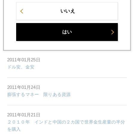
2011年01月27日
いいえ
バーナンキ医師団 ステロイド注入継続を決定
はい
2011年01月26日
マーケットの身辺整理
2011年01月25日
ドル安、金安
2011年01月24日
膨張するマネー 限りある資源
2011年01月21日
２０１０年 インドと中国の２カ国で世界金生産量の半分
を購入