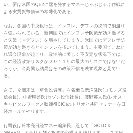
い。要は米国のQE2に端を発するマネーじゃぶじゃぶ作戦に
よる実質貨幣価値の希薄化である。
なお、各国の中央銀行は、インフレ、デフレの挟間で綱渡り
を強いられている。新興国ではインフレ予防策が効き過ぎる
と失業（＝デフレ）を増やしてしまう。米国ではデフレ予防
策が効き過ぎるとインフレを招いてしまう。主要国で、ねじ
れ議会現象が起こり、政治的に著しく不安定な状況下では、
この経済政策リスクが２０１１年の最大のリスクではないだ
ろうか。金高騰も結局はその政策不信を映す現象と見てい
る。
さて、今週末は「草食投資隊」を名乗る渋澤健氏(コモンズ投
信会長)、中野晴啓氏(セゾン投信社長)、藤野英人氏(レオス・
キャピタルワークス取締役CIO)のトリオと共同セミナーを日
経ホールでやります。
行司役は鈴木亮日経マネー編集長。題して「GOLD &
GREEN キラリと輝く投資の心構えを語ります」。２３日