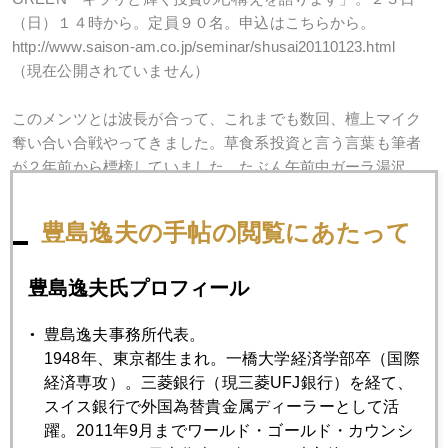
（日）１４時から。定員９０名。申込はこちらから。
http://www.saison-am.co.jp/seminar/shusai20110123.html
（現在公開されていません）
このメンツとは波長が合って、これまでも数回、檀上マイク
奪い合い合戦やってきました。草食系投資と言う言葉も筆者
が２年前から標榜していました。たぶん午前中ガーラ湯沢
で 一滑りしたあと、会場にスキーウエアーで直行すること
になりそう（笑）。筆者は例によって ぶっちゃけ本音トー
豊島逸夫の手帖の閲覧にあたって
クに徹します。
豊島逸夫氏プロフィール
なお、ツイッター（jefftoshima）開始して１０ヶ月目でフォロ
アーが４０００人突破しました。３０００人越えたあたりか
豊島逸夫事務所代表。
ら、商品、FX分野に限らず、自己増殖的に増加。「得意分野
1948年、東京都生まれ。一橋大学経済学部卒（国際
は、食べ物系、スキーゴルフ系、猫系。金とか経済にも興味
経済専攻）。三菱銀行（現三菱UFJ銀行）を経て、
持ってます」というノリで楽しみながらやってます。ブログ
スイス銀行で外国為替貴金属ディーラーとして活
とは別世界。フォロアーは圧倒的に２０―３０代前後と若い
躍。2011年9月までワールド・ゴールド・カウンシ
層。ツイッター未体験の読者は、下記サイトの「検索」欄