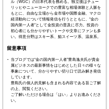
ル（WGC）の日本代表を務める。独立後はチュー
に、jefftoshima とインプットして、まずは覗いてみてくださ
リッヒやニューヨークでの豊富な相場体験と人脈を
い。
もとに、自由な立場から金市場や国際金融、マクロ
http://twitter.com/
経済動向について情報発信を行うとともに、“金の
国内第一人者”として金投資の普及に尽力。投資の
2011年
初心者にも分かりやすいトークや文章にファンも多
い。得意分野はスキー系、鮨スイーツ系、温泉系。
1月
2月
3月
4月
5月
6月
留意事項
7月
9月
10月
11月
12月
当ブログでは“金の国内第一人者”豊島逸夫氏が貴金
属ビジネスの最新事情をはじめとした日々の様々な
2011年01月31日
事象について、分かりやすい切り口で読み解き発信
エジプトで どんでん返し
しています。
豊島氏の個人的見解も含まれる内容である旨ご了解
の上、閲覧ください。
2011年01月28日
ご了解いただける場合は「はい」よりお進みくださ
日本国債格下げについて
い。