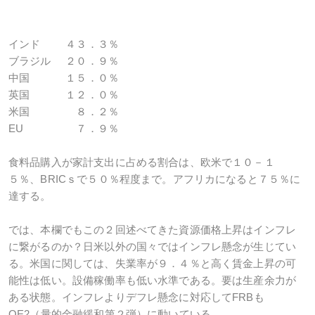
インド
４３．３％
ブラジル
２０．９％
中国
１５．０％
英国
１２．０％
米国
８．２％
EU
７．９％
食料品購入が家計支出に占める割合は、欧米で１０－１
５％、BRICｓで５０％程度まで。アフリカになると７５％に
達する。
では、本欄でもこの２回述べてきた資源価格上昇はインフレ
に繋がるのか？日米以外の国々ではインフレ懸念が生じてい
る。米国に関しては、失業率が９．４％と高く賃金上昇の可
能性は低い。設備稼働率も低い水準である。要は生産余力が
ある状態。インフレよりデフレ懸念に対応してFRBも
QE2（量的金融緩和第２弾）に動いている。