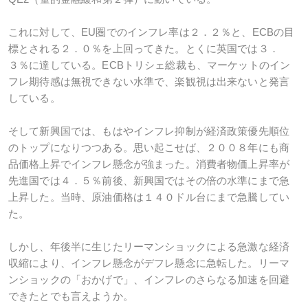
これに対して、EU圏でのインフレ率は２．２％と、ECBの目
標とされる２．０％を上回ってきた。とくに英国では３．
３％に達している。ECBトリシェ総裁も、マーケットのイン
フレ期待感は無視できない水準で、楽観視は出来ないと発言
している。
そして新興国では、もはやインフレ抑制が経済政策優先順位
のトップになりつつある。思い起こせば、２００８年にも商
品価格上昇でインフレ懸念が強まった。消費者物価上昇率が
先進国では４．５％前後、新興国ではその倍の水準にまで急
上昇した。当時、原油価格は１４０ドル台にまで急騰してい
た。
しかし、年後半に生じたリーマンショックによる急激な経済
収縮により、インフレ懸念がデフレ懸念に急転した。リーマ
ンショックの「おかげで」、インフレのさらなる加速を回避
できたとでも言えようか。