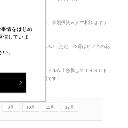
サインもします。ただし、個別投資＆人生相談はキリ
新事情をはじめ
発信していま
っているそうで、楽しみ♪ ただ、今週はヒノキの花
さい。
落。ところが昨晩は２０ドル以上急騰して１４８０ド
ー・インデックス絶好調です！
9月
10月
11月
12月