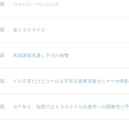
1日
ジャパン・パッシング
0日
金１５００ドル
9日
米国国債見通し下げの衝撃
8日
ドル不安だけどユーロも不安＆復興支援セミナーin博
5日
ＧＦＭＳ 短期では１３００ドル台後半への調整売り