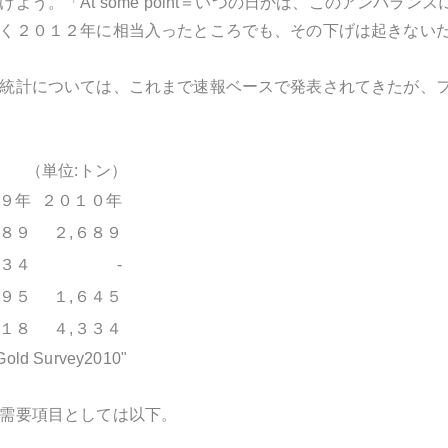
よう。「At some point＝いつの日かは、このアンバラ
く２０１２年に相当入ったところでも、その下げは起きない
統計については、これまで速報ベースで発表されてきたが、
（単位:トン）
９年
２０１０年
５８９
２,６８９
３４
-
６９５
１,６４５
３１８
４,３３４
ld Survey2010"
需要項目としては以下。