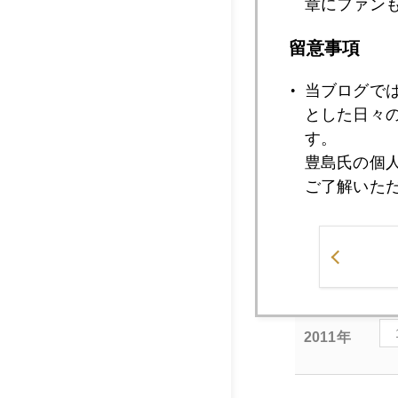
章にファン
分くらい参加できる
留意事項
講師控え室もなく会
当ブログで
がないからダメだよ
とした日々
す。
服装はシャツ＆セー
豊島氏の個
粉が酷くて、ぐしゅぐ
ご了解いた
金価格は先週の東京
ル接近。日本時間早
2011年