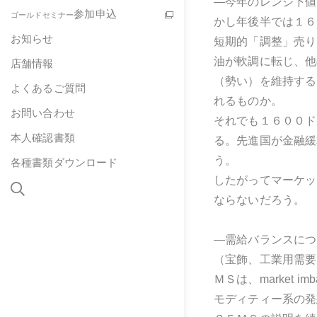
―今年のレンジ下値
参加申込
ゴールドセミナー
かし年後半では１６
お知らせ
短期的「調整」売り
油が軟調に転じ、他
店舗情報
（勢い）を維持する
よくあるご質問
れるものか。
お問い合わせ
それでも１６００ド
本人確認書類
る。先進国が金融緩
う。
各種書類ダウンロード
したがってマーケッ
ならないだろう。
―需給バランスにつ
（宝飾、工業用需要
ＭＳは、market
モディティー系の発