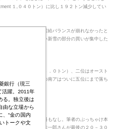
stment １,０４０トン）に比し１９２トン減少してい
２０３トン増えたので需給バランスが崩れなかったと
給統計表には出てこない新雪の部分の買いが集中した
トン（２００９年３２４．０トン）、二位はオースト
．４トン、そして、あの南アはついに五位にまで落ち
三菱銀行（現三
活躍。2011年
める。独立後は
します。
自由な立場から
、“金の国内
ビス。客扱いも配布資料もなし。筆者のぶっちゃけ本
いトークや文
会もいませんが、亀井幸一郎さんが最後の２０－３０