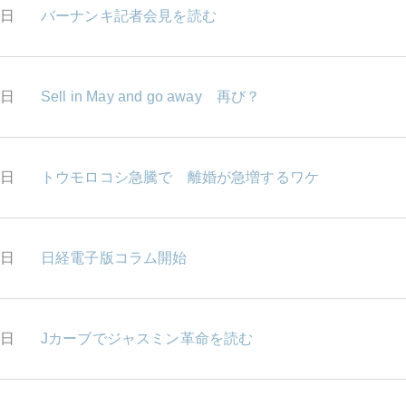
8日
バーナンキ記者会見を読む
7日
Sell in May and go away 再び？
6日
トウモロコシ急騰で 離婚が急増するワケ
5日
日経電子版コラム開始
2日
Jカーブでジャスミン革命を読む