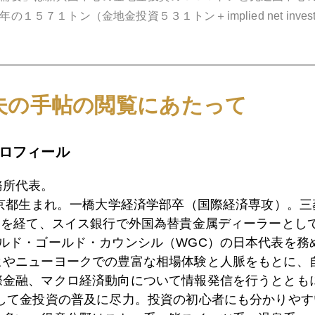
１５７１トン（金地金投資５３１トン＋implied net inve
の金価格が上がったということは、新興国中心の宝飾需要が
れが根雪部分）。そこに先物デリバティブなど ＧＦＭＳ需
夫の手帖の閲覧にあたって
者の理解。サーベイには、そこまでの記述はない。）
ロフィール
た数字
国（今や二位以下を大きく引き離し独走態勢）の３５０．９
務所代表。
トン、三位は米国で２３３．９トン 四位はロシアで２０３
東京都生まれ。一橋大学経済学部卒（国際経済専攻）。
隔世の感あり。＊総生産コストは８５７ドル。
）を経て、スイス銀行で外国為替貴金属ディーラーとして
ールド・ゴールド・カウンシル（WGC）の日本代表を務
ては、明日の復興支援セミナーin京都でじっくり語ることに
ヒやニューヨークでの豊富な相場体験と人脈をもとに、
際金融、マクロ経済動向について情報発信を行うとともに
ミナーも参加者は全員ボランティア精神で。全てセルフサー
として金投資の普及に尽力。投資の初心者にも分かりやす
を紙に書いて受付時に渡してください。出演者は私だけで司