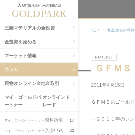
三菱マテリアルの金投資
TOP
豊島逸夫の手帖
金投資を始める
マーケット情報
Page1033
ＧＦＭＳ
コラム
現物
オンライン金地金取引
2011年4月15日
マイ・ゴールドパ
オンライント
ＧＦＭＳのゴールド
ートナー
レード
―２０１１年のレン
資料請求
マイ・ゴールドパートナー
入会申込
マイ・ゴールドパートナー