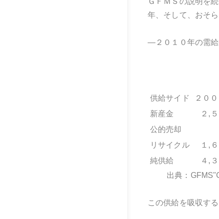
ＧＦＭＳの説明を続け
年、そして、おそら
―２０１０年の需給
供給サイド
２００
新産金
２,
公的売却
リサイクル
１,
純供給
４,
出典：GFMS"Go
この供給を吸収する