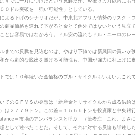
はすでに一月につけたという見解だが、今後３カ月以内にも
００ドル突破を「強い可能性」としている。
による下げのシナリオだが、中東北アフリカ情勢のリスク・
の商品価格も連れて下がると金とて例外ではないという見立
ことは容易ではなかろう。ドル安の流れもドル・ユーロのレ
ルまでの反騰を見込むのは、やはり下値では新興国の買いが
和から劇的な脱出を遂げる可能性も、中国が強力に利上げに
トでは１０年続いた金価格のブル・サイクルもいよいよこれ
いてのＧＦＭＳの発想は「新産金とリサイクルから成る供給
）は２７７９トン。この差＝１５５５トンを投資家と中央銀
 imbalance＝市場のアンバランスと呼ぶ。（筆者注 これ
想として述べたことだ。そして、それに対する反論も詳述し