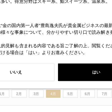
も多い。得意分野はスキー系、鮨スイーツ系、温泉系。
そうです。
場をうろうろ徘徊してますから、気楽に話しましょう。本の
は“金の国内第一人者”豊島逸夫氏が貴金属ビジネスの最
（笑）。
の様々な事象について、分かりやすい切り口で読み解き
ターのカジュアルで行きます。京都はまだ桜がところどころ残
人的見解も含まれる内容である旨ご了解の上、閲覧くだ
しゅ状態ですが (-_-;)
だける場合は「はい」よりお進みください。
セミナー前に史上最高値突破し、終わったら今週の前半は反
朝に史上最高値再更新の場面も。相変わらずジェフのセミナ
いいえ
はい
1月
2月
3月
4月
5月
6月
7月