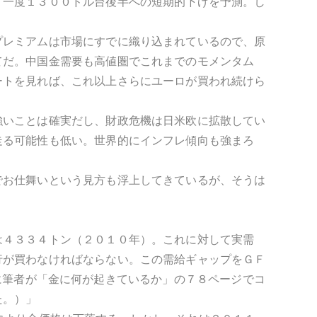
う一度１３００ドル台後半への短期的下げを予測。し
プレミアムは市場にすでに織り込まれているので、原
てだ。中国金需要も高値圏でこれまでのモメンタム
ートを見れば、これ以上さらにユーロが買われ続けら
強いことは確実だし、財政危機は日米欧に拡散してい
走る可能性も低い。世界的にインフレ傾向も強まろ
でお仕舞いという見方も浮上してきているが、そうは
は４３３４トン（２０１０年）。これに対して実需
行が買わなければならない。この需給ギャップをＧＦ
、まさに筆者が「金に何が起きているか」の７８ページでコ
た。）」