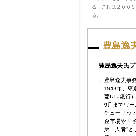
る。これは２００９年の
る。
それでも２００９年
いうことだろう（こ
豊島逸
わけだ。（ここは筆
豊島逸夫氏プ
―そのほか目につい
＊金生産国一位の中
豊島逸夫事
ラリアの２６０．９
1948年、
て２０３．３トン。
菱UFJ銀行
9月までワ
このサーベイについ
チューリッ
金市場や国
なお、明日の京都セ
第一人者”
音トーク。質問項目