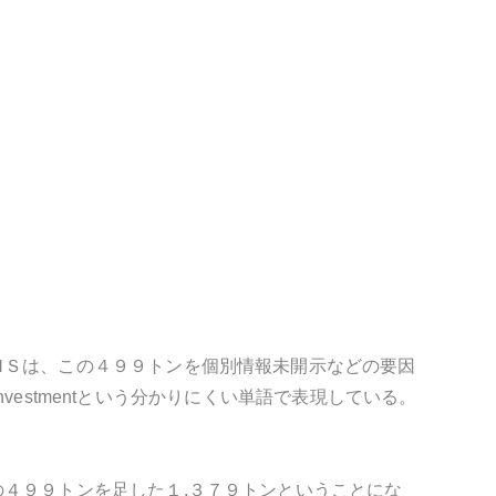
ＭＳは、この４９９トンを個別情報未開示などの要因
nvestmentという分かりにくい単語で表現している。
４９９トンを足した１,３７９トンということにな