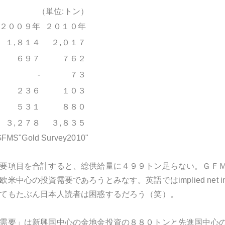
（単位:トン）
２００９年
２０１０年
１,８１４
２,０１７
６９７
７６２
-
７３
２３６
１０３
５３１
８８０
３,２７８
３,８３５
MS"Gold Survey2010"
要項目を合計すると、総供給量に４９９トン足らない。ＧＦ
米中心の投資需要であろうとみなす。英語ではimplied net i
てもたぶん日本人読者は困惑するだろう（笑）。
需要」は新興国中心の金地金投資の８８０トンと先進国中心の