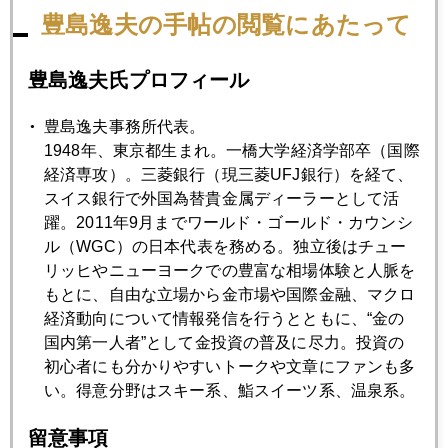
豊島逸夫の手帖の閲覧にあたって
2011年
豊島逸夫氏プロフィール
1月
2月
3月
4月
5月
6月
豊島逸夫事務所代表。
7月
9月
10月
11月
12月
1948年、東京都生まれ。一橋大学経済学部卒（国際
経済専攻）。三菱銀行（現三菱UFJ銀行）を経て、
スイス銀行で外国為替貴金属ディーラーとして活
2011年04月28日
躍。2011年9月までワールド・ゴールド・カウンシ
バーナンキ記者会見を読む
ル（WGC）の日本代表を務める。独立後はチュー
リッヒやニューヨークでの豊富な相場体験と人脈を
もとに、自由な立場から金市場や国際金融、マクロ
2011年04月27日
経済動向について情報発信を行うとともに、“金の
Sell in May and go away 再び？
国内第一人者”として金投資の普及に尽力。投資の
初心者にも分かりやすいトークや文章にファンも多
い。得意分野はスキー系、鮨スイーツ系、温泉系。
2011年04月26日
トウモロコシ急騰で 離婚が急増するワケ
留意事項