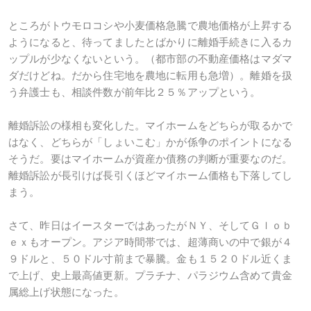
ところがトウモロコシや小麦価格急騰で農地価格が上昇する
ようになると、待ってましたとばかりに離婚手続きに入るカ
ップルが少なくないという。（都市部の不動産価格はマダマ
ダだけどね。だから住宅地を農地に転用も急増）。離婚を扱
う弁護士も、相談件数が前年比２５％アップという。
離婚訴訟の様相も変化した。マイホームをどちらが取るかで
はなく、どちらが「しょいこむ」かが係争のポイントになる
そうだ。要はマイホームが資産か債務の判断が重要なのだ。
離婚訴訟が長引けば長引くほどマイホーム価格も下落してし
まう。
さて、昨日はイースターではあったがＮＹ、そしてＧｌｏｂ
ｅｘもオープン。アジア時間帯では、超薄商いの中で銀が４
９ドルと、５０ドル寸前まで暴騰。金も１５２０ドル近くま
で上げ、史上最高値更新。プラチナ、パラジウム含めて貴金
属総上げ状態になった。