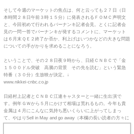
そして今週のマーケットの焦点は、何と云っても２７日（日
本時間２８日午前３時１５分）に発表されるＦＯＭＣ声明文
と、今回初めて行われるバーナンキ記者会見。とくに記者会
見の一問一答でバーナンキが発するコメントに、マーケット
は６月末ＱＥ２終了か否か、利上げはいつかなどの大きな問題
についての手がかりを求めることになろう。
ということで、その２８日夜９時から、日経ＣＮＢＣで「金
１５００ドル突破 高騰の背景 その先を読む」という緊急
特番（３０分）生放映が決定。↓
www.nikkei-cnbc.co.jp
日経村上記者とＣＮＢＣ江連キャスターと一緒に生出演で
す。例年ＧＷから５月にかけて相場は荒れるもの。今年も貴
金属は４月にこんなに気持ち悪いくらいに上がってしまっ
て、やはりSell in May and go away（本欄の長い読者の方々に
はお馴染み）になりそうな兆しも感じられる。