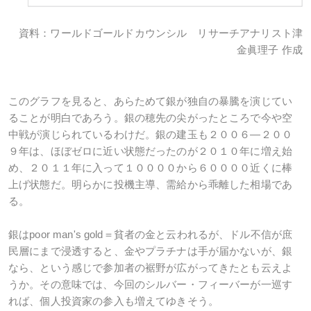
資料：ワールドゴールドカウンシル リサーチアナリスト津
金眞理子 作成
このグラフを見ると、あらためて銀が独自の暴騰を演じてい
ることが明白であろう。銀の穂先の尖がったところで今や空
中戦が演じられているわけだ。銀の建玉も２００６―２００
９年は、ほぼゼロに近い状態だったのが２０１０年に増え始
め、２０１１年に入って１００００から６００００近くに棒
上げ状態だ。明らかに投機主導、需給から乖離した相場であ
る。
銀はpoor man's gold＝貧者の金と云われるが、ドル不信が庶
民層にまで浸透すると、金やプラチナは手が届かないが、銀
なら、という感じで参加者の裾野が広がってきたとも云えよ
うか。その意味では、今回のシルバー・フィーバーが一巡す
れば、個人投資家の参入も増えてゆきそう。