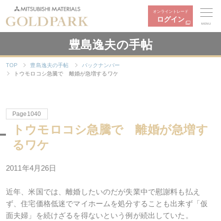
オンライントレード
ログイン
MENU
豊島逸夫の手帖
TOP
豊島逸夫の手帖
バックナンバー
トウモロコシ急騰で 離婚が急増するワケ
Page1040
トウモロコシ急騰で 離婚が急増す
るワケ
2011年4月26日
近年、米国では、離婚したいのだが失業中で慰謝料も払え
ず、住宅価格低迷でマイホームを処分することも出来ず「仮
面夫婦」を続けざるを得ないという例が続出していた。