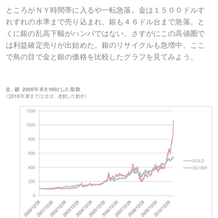
ところがＮＹ時間帯に入るや一転急落。金は１５００ドルす
れすれの水準まで売り込まれ、銀も４６ドル台まで急落。と
くに銀の乱高下幅がハンパではない。さすがにこの高値圏で
は利益確定売りが出始めた。銀のリサイクルも急増中。ここ
で鳥の目で金と銀の価格を比較したグラフを見てみよう。