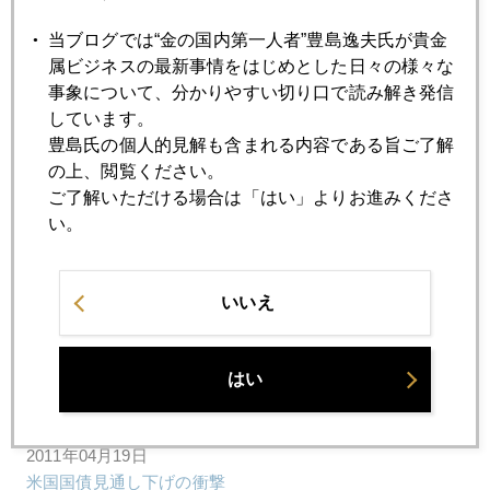
当ブログでは“金の国内第一人者”豊島逸夫氏が貴金
2011年04月25日
属ビジネスの最新事情をはじめとした日々の様々な
日経電子版コラム開始
事象について、分かりやすい切り口で読み解き発信
しています。
豊島氏の個人的見解も含まれる内容である旨ご了解
2011年04月22日
の上、閲覧ください。
Jカーブでジャスミン革命を読む
ご了解いただける場合は「はい」よりお進みくださ
い。
2011年04月21日
ジャパン・パッシング
いいえ
2011年04月20日
はい
金１５００ドル
2011年04月19日
米国国債見通し下げの衝撃