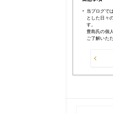
2011年07月0
当ブログで
とした日々
す。
豊島氏の個
2011年07月0
ご了解いた