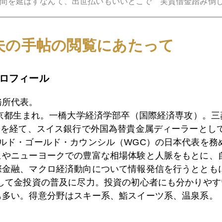
間を延ばすなんて、出世払いもいいとこで 実質借金踏み倒
でＱＥ２が終了したので、本日７月１日の日経電子版「金の
夫の手帖の閲覧にあたって
ロフィール
務所代表。
1月
2月
3月
4月
5月
6月
7月
東京都生まれ。一橋大学経済学部卒（国際経済専攻）。
）を経て、スイス銀行で外国為替貴金属ディーラーとして
ールド・ゴールド・カウンシル（WGC）の日本代表を務
1日
ごぶさた
ヒやニューヨークでの豊富な相場体験と人脈をもとに、
際金融、マクロ経済動向について情報発信を行うとともに
として金投資の普及に尽力。投資の初心者にも分かりやす
も多い。得意分野はスキー系、鮨スイーツ系、温泉系。
1日
雇用統計後の金価格