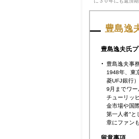
に３０年にも返済期
なお昨日６月３０日
豊島逸
の行方」を書いた。
豊島逸夫氏プ
豊島逸夫事
2011年
1948年、
菱UFJ銀行
9月までワ
2011年07月2
チューリッ
金市場や国
第一人者”
章にファン
2011年07月1
留意事項