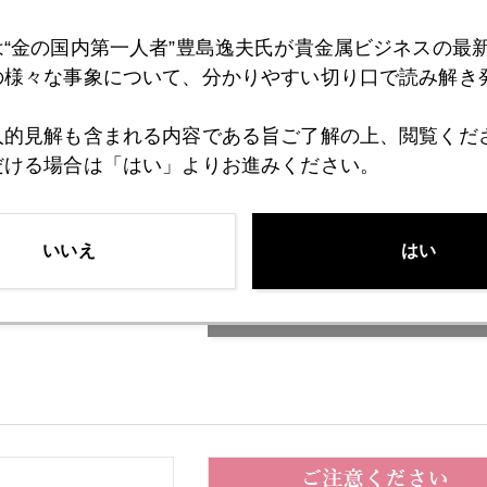
8日
雇用統計を控えて
は“金の国内第一人者”豊島逸夫氏が貴金属ビジネスの最
の様々な事象について、分かりやすい切り口で読み解き
人的見解も含まれる内容である旨ご了解の上、閲覧くだ
1日
金価格 ＱＥ２終了の影響ジワリ
だける場合は「はい」よりお進みください。
いいえ
はい
バックナンバー