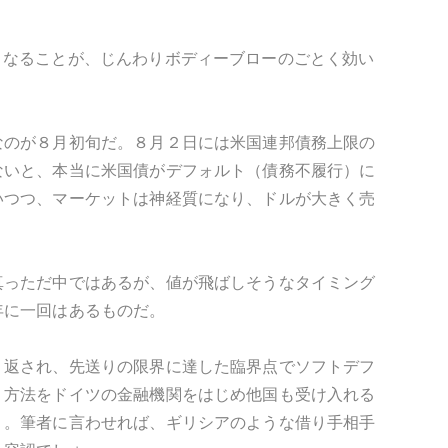
くなることが、じんわりボディーブローのごとく効い
なのが８月初旬だ。８月２日には米国連邦債務上限の
ないと、本当に米国債がデフォルト（債務不履行）に
いつつ、マーケットは神経質になり、ドルが大きく売
真っただ中ではあるが、値が飛ばしそうなタイミング
年に一回はあるものだ。
り返され、先送りの限界に達した臨界点でソフトデフ
う方法をドイツの金融機関をはじめ他国も受け入れる
う。筆者に言わせれば、ギリシアのような借り手相手