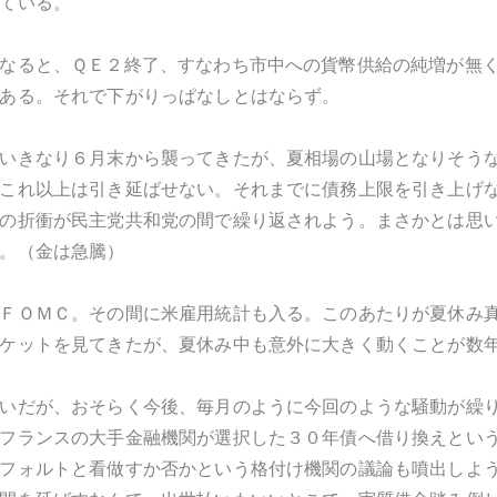
ている。
なると、ＱＥ２終了、すなわち市中への貨幣供給の純増が無
ある。それで下がりっぱなしとはならず。
いきなり６月末から襲ってきたが、夏相場の山場となりそう
これ以上は引き延ばせない。それまでに債務上限を引き上げ
の折衝が民主党共和党の間で繰り返されよう。まさかとは思
。（金は急騰）
ＦＯＭＣ。その間に米雇用統計も入る。このあたりが夏休み
ケットを見てきたが、夏休み中も意外に大きく動くことが数
いだが、おそらく今後、毎月のように今回のような騒動が繰
フランスの大手金融機関が選択した３０年債へ借り換えとい
フォルトと看做すか否かという格付け機関の議論も噴出しよ