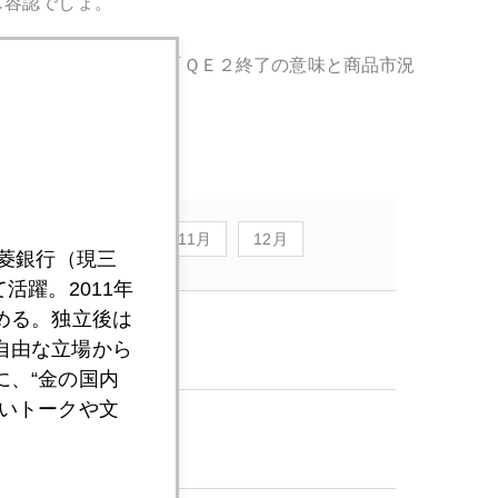
し容認でしょ。
つぶやき」コラムは、「ＱＥ２終了の意味と商品市況
9月
10月
11月
12月
三菱銀行（現三
活躍。2011年
める。独立後は
自由な立場から
、“金の国内
いトークや文