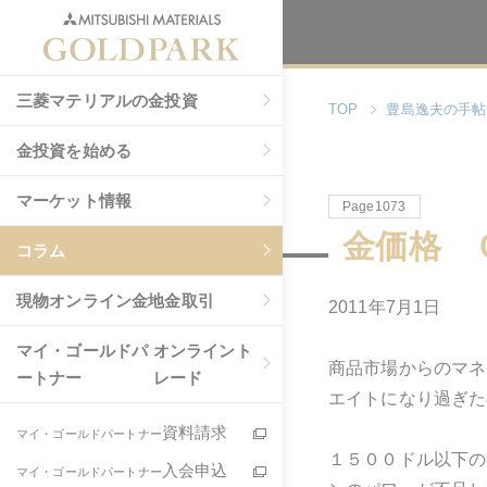
三菱マテリアルの金投資
TOP
豊島逸夫の手帖
金投資を始める
マーケット情報
Page1073
金価格 
コラム
現物
オンライン金地金取引
2011年7月1日
マイ・ゴールドパ
オンライント
商品市場からのマネ
ートナー
レード
エイトになり過ぎた
資料請求
マイ・ゴールドパートナー
１５００ドル以下の
入会申込
マイ・ゴールドパートナー