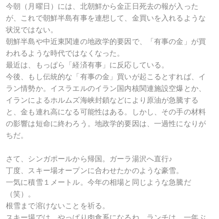
今朝（月曜日）には、北朝鮮から金正日死去の報が入った
が、これで朝鮮半島有事を連想して、金買いを入れるような
状況ではない。
朝鮮半島や中近東関連の地政学的要因で、「有事の金」が買
われるような時代ではなくなった。
最近は、もっぱら「経済有事」に反応している。
今後、もし伝統的な「有事の金」買いが起こるとすれば、イ
ラン情勢か。イスラエルのイラン国内核関連施設空爆とか、
イランによるホルムズ海峡封鎖などにより原油が急騰する
と、金も連れ高になる可能性はある。しかし、その手の材料
の影響は短命に終わろう。地政学的要因は、一過性になりが
ちだ。
さて、シンガポールから帰国。ガーラ湯沢へ直行♪
丁度、スキー場オープンに合わせたかのような豪雪。
一気に積雪１メートル。今年の相場と同じような急騰だ
（笑）。
根雪まで溶けないことを祈る。
スキー場では、やっぱり肉食系になるね。ランチは、一年ぶ