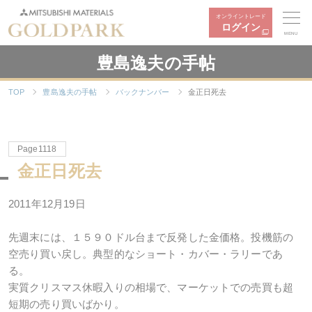
オンライントレード
ログイン
MENU
豊島逸夫の手帖
TOP
豊島逸夫の手帖
バックナンバー
金正日死去
Page1118
金正日死去
2011年12月19日
先週末には、１５９０ドル台まで反発した金価格。投機筋の
空売り買い戻し。典型的なショート・カバー・ラリーであ
る。
実質クリスマス休暇入りの相場で、マーケットでの売買も超
短期の売り買いばかり。