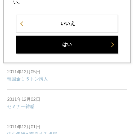
い。
2011年12月07日
いいえ
豊島逸夫・亀井幸一郎共著発売
2011年12月06日
はい
独仏格下げ方向で見直しの報で金急落
2011年12月05日
韓国金１５トン購入
2011年12月02日
セミナー雑感
2011年12月01日
中央銀行が牽引する相場