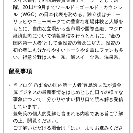
スイス銀行で外国為替貴金属ディーラーとして活
躍。2011年9月までワールド・ゴールド・カウンシ
2011年12月15日
ル（WGC）の日本代表を務める。独立後はチュー
劇場のシンドローム 金急落の真相
リッヒやニューヨークでの豊富な相場体験と人脈を
もとに、自由な立場から金市場や国際金融、マクロ
経済動向について情報発信を行うとともに、“金の
2011年12月14日
国内第一人者”として金投資の普及に尽力。投資の
金下落加速中
初心者にも分かりやすいトークや文章にファンも多
い。得意分野はスキー系、鮨スイーツ系、温泉系。
2011年12月13日
留意事項
金急落の理由
当ブログでは“金の国内第一人者”豊島逸夫氏が貴金
属ビジネスの最新事情をはじめとした日々の様々な
2011年12月12日
事象について、分かりやすい切り口で読み解き発信
EUサミットを終えて
しています。
豊島氏の個人的見解も含まれる内容である旨ご了解
の上、閲覧ください。
2011年12月09日
ご了解いただける場合は「はい」よりお進みくださ
信用収縮とインドルピー安が頭を抑える展開