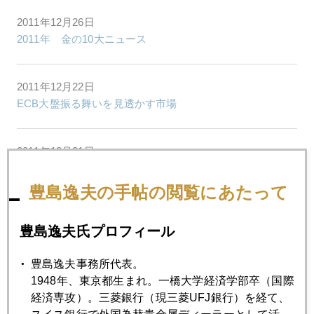
2011年12月26日
2011年 金の10大ニュース
2011年12月22日
ECB大盤振る舞いを見透かす市場
2011年12月21日
株も金も急騰
豊島逸夫の手帖の閲覧にあたって
2011年12月19日
豊島逸夫氏プロフィール
金正日死去
豊島逸夫事務所代表。
2011年12月16日
1948年、東京都生まれ。一橋大学経済学部卒（国際
金は未だ下げ足りず ジム・ロジャース氏
経済専攻）。三菱銀行（現三菱UFJ銀行）を経て、