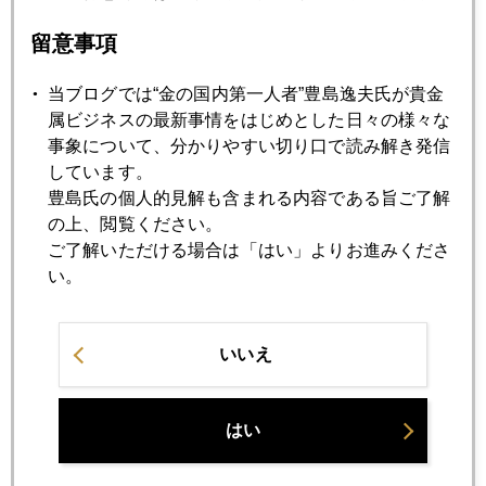
女子会セミナー開催告知
留意事項
当ブログでは“金の国内第一人者”豊島逸夫氏が貴金
2011年11月22日
属ビジネスの最新事情をはじめとした日々の様々な
イタリア人のＥＣＢ総裁とドイツ人のローマ教皇
事象について、分かりやすい切り口で読み解き発信
しています。
豊島氏の個人的見解も含まれる内容である旨ご了解
2011年11月21日
の上、閲覧ください。
２０１２年世界経済のリスク要因
ご了解いただける場合は「はい」よりお進みくださ
い。
2011年11月18日
ＭＦグローバル 破たんの影響ジワリ
いいえ
2011年11月16日
イタリア国債７％の攻防
はい