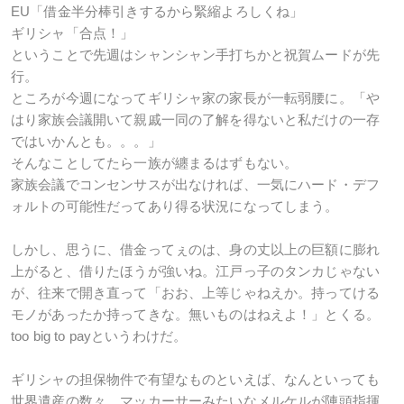
EU「借金半分棒引きするから緊縮よろしくね」
ギリシャ「合点！」
ということで先週はシャンシャン手打ちかと祝賀ムードが先
行。
ところが今週になってギリシャ家の家長が一転弱腰に。「や
はり家族会議開いて親戚一同の了解を得ないと私だけの一存
ではいかんとも。。。」
そんなことしてたら一族が纏まるはずもない。
家族会議でコンセンサスが出なければ、一気にハード・デフ
ォルトの可能性だってあり得る状況になってしまう。
しかし、思うに、借金ってぇのは、身の丈以上の巨額に膨れ
上がると、借りたほうが強いね。江戸っ子のタンカじゃない
が、往来で開き直って「おお、上等じゃねえか。持ってける
モノがあったか持ってきな。無いものはねえよ！」とくる。
too big to payというわけだ。
ギリシャの担保物件で有望なものといえば、なんといっても
世界遺産の数々。マッカーサーみたいなメルケルが陣頭指揮